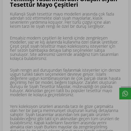
Tesettür Mayo Çeşitleri
Kullanışlı Siyah tesettür mayo modelleri arasında çok fazla
adından söz ettirmekte olan siyah mayolarlar, klasik
sevenlerin yardımına koşuyor. Her türlü çizgiyi içine alan
kesim tarzı ile siyah rengi ile özel bir duruş sergiliyor.
Emsalsiz modern çeşitleri ile kendi içinde zenginleşen
modeller, yaz ve kış aylarında kullanıma özel olarak üretiliyor.
Çeşit çeşit siyah tesettür mayo koleksiyonu isteyenler için
her sezon bambaşka detaya sahip seçenekler satışa
sunuluyor. Site adresimiz üzerinde aradığınız tüm tasarımları
kolayca bulabilirsiniz.
Siyah rengin asil duruşundan faylanmak isteyenler için denize
uygun tunikli takım seçenekleri devreye giriyor. İslami
değerlere uygun kombinasyonları ile çok parçalı olarak hayata
geçirilmiş her bir model, beğeni topluyor. Zarafet oluşturan
duruşu ile Siyah Tesettür Mayolar, mütevaziliği ön planda
tutuyor. Aklınızdan geçen tatili bu popüler tesettür mayo
modelleri ile kolayca geçirebilirsiniz.
Yeni koleksiyon ürünleri arasında tarzı ile göze çarpmakta
olan her bir parça memnuniyet oluşturan kumaş detaylarına
sahiptir. Siyah tasarımlar arasından tek parçalık ürünleri
bulabileceğiniz gibi tatil için aklınızdan geçen tüm ürünleri de
bulabilirsiniz. Kapalı kadınların favorileri arasında yerini
almakta olan siyah Burkini mayolar da zenginleştirilmiş
detayları ile ön plana çıkıyor. Kapalı mayo tercih edenlerin