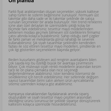
Ön planda
Farklı fiyat aralıklarından oluşan seçenekler, yüksek kaliteye
sahip türleri ile sizlerin beğenisine sunuluyor. Fermuarlı üst
takımlar gibi daha sade ve iki takımlar şeklinde de satışa
sunulan seçenekler bir arada bulunuyor. Yılın trend renklerini
içine alan özel detayları ile üzerinizdeki şıklığı kolay bir
biçimde fark edebilirsiniz. tesettür mayo modellerinden
beklenen modası geçmek bilmeyen stil özelliklerini firmamız
çatısı altında kolayca bulabilirsiniz. Sahip olduğu zarif çizgiler
ile farklı zaman ve mekânlarda gönül rahatlığı ile severek
kullanabilirsiniz. Şık siyah tasarımlar şeklinden kendinden
fazlası ile söz ettiren
tesettür mayo
modelleri, şimdilerde en
çok ilgi gösterilen seçeneklerin başında geliyor.
Beden kusurlarını gözleyen asil renginin avantajlarını bilen
çok sayıda kişi bu özelliği büyük bir avantaja çevirmesini
biliyor. Çok mütevazi siyah renkli modellerin arasından kesim
tarzı ile ön plana çıkmakta olan nice seçeneği
değerlendirmeye alabilirsiniz. İster kendiniz isterseniz de
sevdikleriniz için tercih edebilirsiniz. Her seferinde değişen
sayısız tasarımdan birini satın alırken ürün ayrıcalıklarına
sitemiz üzerinden kolayca göz atabilirsiniz.
Kampanya olanaklarından faydalanarak anında sipariş
oluşturabilir ve siyah tesettür mayo çeşitleri arasından
dilediğiniz ürünü sorunsuz bir şekilde siparişe dönüştürerek
kalitesini kolayca üzerinizde hissedebilirsiniz.