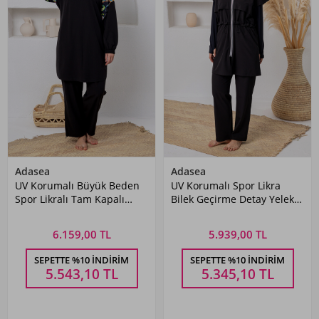
Adasea
Adasea
UV Korumalı Büyük Beden
UV Korumalı Spor Likra
Spor Likralı Tam Kapalı
Bilek Geçirme Detay Yelekli
Tesettür Mayo 1808
Tam Kapalı Tesettür Mayo
Siyah04
1233 Siyah03
6.159,00 TL
5.939,00 TL
SEPETTE %10 İNDIRIM
SEPETTE %10 İNDIRIM
5.543,10
TL
5.345,10
TL