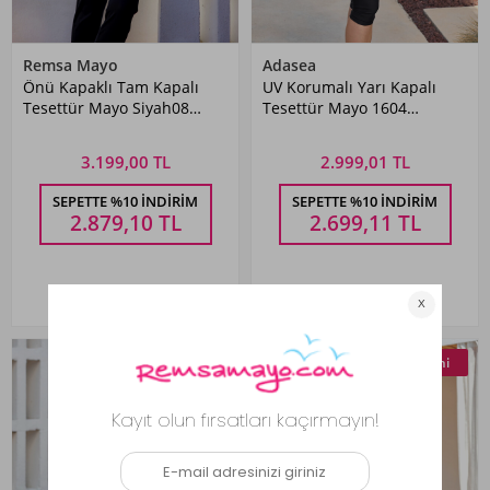
Remsa Mayo
Adasea
Önü Kapaklı Tam Kapalı
UV Korumalı Yarı Kapalı
Tesettür Mayo Siyah08
Tesettür Mayo 1604
R5208 Labire
Siyah08
3.199,00 TL
2.999,01 TL
SEPETTE %10 İNDIRIM
SEPETTE %10 İNDIRIM
2.879,10
TL
2.699,11
TL
Yeni
Yeni