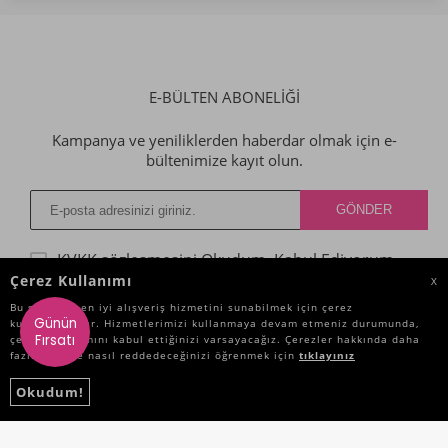
E-BÜLTEN ABONELİĞİ
Kampanya ve yeniliklerden haberdar olmak için e-
bültenimize kayıt olun.
KVKK sözleşmesini
Okudum, Kabul Ediyorum.
Çerez Kullanımı
X
Bu site size en iyi alışveriş hizmetini sunabilmek için çerez
Günün
kullanmaktadır. Hizmetlerimizi kullanmaya devam etmeniz durumunda,
KATEGORILER
Fırsatı
çerez kullanımını kabul ettiğinizi varsayacağız. Çerezler hakkında daha
fazla bilgi ve nasıl reddedeceğinizi öğrenmek için
tıklayınız
ÖNEMLI BILGILER
Okudum!
HIZLI ERIŞIM