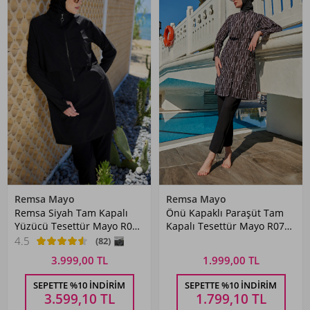
Remsa Mayo
Remsa Mayo
Remsa Siyah Tam Kapalı
Önü Kapaklı Paraşüt Tam
Yüzücü Tesettür Mayo R003
Kapalı Tesettür Mayo R071
Nurhan
Yasmin Siyah
4.5
(82)
3.999,00 TL
1.999,00 TL
SEPETTE %10 İNDIRIM
SEPETTE %10 İNDIRIM
3.599,10
TL
1.799,10
TL