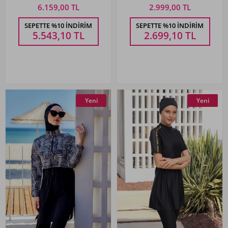
Siyah04
6.159,00 TL
2.999,00 TL
SEPETTE %10 İNDIRIM
SEPETTE %10 İNDIRIM
5.543,10
TL
2.699,10
TL
Yeni
Yeni