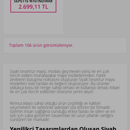
SEPETTE %10 İNDIRIM
2.699,11
TL
Toplam 106 ürün görüntüleniyor.
Siyah tesettür mayo, modası geçmeyen yönü ile en çok
tercih edilen muhafazakar mayo modellerinden. Farklı
zevklerin buluşma noktasını oluşturan Siyah tesettür mayo
modelleri özel tarzları ile beğeni oluşturuyor. Bu ürünler
oldukça koyu bir renge sahip olması ve kullanışlı olması itibari
ile en çok tercih edilenler listesine yerini alıyor.
Remsa Mayo sahip olduğu ürün çeşitliliği ve kaliteli
seçenekleri ile sektörde adından söz ettiren bir firmadır.
Giyimin insan sağlığına sunduğu etkiyi fazlası ile bilen ve en
iyisi için çaba gösteren tasarımları ile uzun yıllardır varlığını
sürdüren bir markadır.
Yenilikçi Tasarımlardan Oluşan Siyah