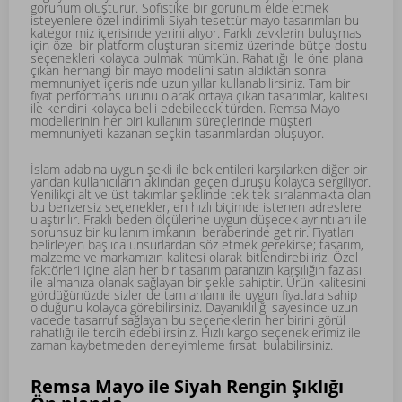
görünüm oluşturur. Sofistike bir görünüm elde etmek
isteyenlere özel indirimli Siyah tesettür mayo tasarımları bu
kategorimiz içerisinde yerini alıyor. Farklı zevklerin buluşması
için özel bir platform oluşturan sitemiz üzerinde bütçe dostu
seçenekleri kolayca bulmak mümkün. Rahatlığı ile öne plana
çıkan herhangi bir mayo modelini satın aldıktan sonra
memnuniyet içerisinde uzun yıllar kullanabilirsiniz. Tam bir
fiyat performans ürünü olarak ortaya çıkan tasarımlar, kalitesi
ile kendini kolayca belli edebilecek türden. Remsa Mayo
modellerinin her biri kullanım süreçlerinde müşteri
memnuniyeti kazanan seçkin tasarımlardan oluşuyor.
İslam adabına uygun şekli ile beklentileri karşılarken diğer bir
yandan kullanıcıların aklından geçen duruşu kolayca sergiliyor.
Yenilikçi alt ve üst takımlar şeklinde tek tek sıralanmakta olan
bu benzersiz seçenekler, en hızlı biçimde istenen adreslere
ulaştırılır. Fraklı beden ölçülerine uygun düşecek ayrıntıları ile
sorunsuz bir kullanım imkanını beraberinde getirir. Fiyatları
belirleyen başlıca unsurlardan söz etmek gerekirse; tasarım,
malzeme ve markamızın kalitesi olarak bitlendirebiliriz. Özel
faktörleri içine alan her bir tasarım paranızın karşılığın fazlası
ile almanıza olanak sağlayan bir şekle sahiptir. Ürün kalitesini
gördüğünüzde sizler de tam anlamı ile uygun fiyatlara sahip
olduğunu kolayca görebilirsiniz. Dayanıklılığı sayesinde uzun
vadede tasarruf sağlayan bu seçeneklerin her birini görül
rahatlığı ile tercih edebilirsiniz. Hızlı kargo seçeneklerimiz ile
zaman kaybetmeden deneyimleme fırsatı bulabilirsiniz.
Remsa Mayo ile Siyah Rengin Şıklığı