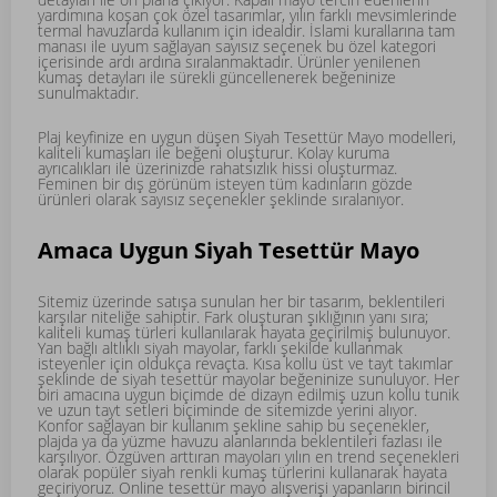
yardımına koşan çok özel tasarımlar, yılın farklı mevsimlerinde
termal havuzlarda kullanım için idealdir. İslami kurallarına tam
manası ile uyum sağlayan sayısız seçenek bu özel kategori
içerisinde ardı ardına sıralanmaktadır. Ürünler yenilenen
kumaş detayları ile sürekli güncellenerek beğeninize
sunulmaktadır.
Plaj keyfinize en uygun düşen Siyah Tesettür Mayo modelleri,
kaliteli kumaşları ile beğeni oluşturur. Kolay kuruma
ayrıcalıkları ile üzerinizde rahatsızlık hissi oluşturmaz.
Feminen bir dış görünüm isteyen tüm kadınların gözde
ürünleri olarak sayısız seçenekler şeklinde sıralanıyor.
Amaca Uygun Siyah Tesettür Mayo
Sitemiz üzerinde satışa sunulan her bir tasarım, beklentileri
karşılar niteliğe sahiptir. Fark oluşturan şıklığının yanı sıra;
kaliteli kumaş türleri kullanılarak hayata geçirilmiş bulunuyor.
Yan bağlı altlıklı siyah mayolar, farklı şekilde kullanmak
isteyenler için oldukça revaçta. Kısa kollu üst ve tayt takımlar
şeklinde de siyah tesettür mayolar beğeninize sunuluyor. Her
biri amacına uygun biçimde de dizayn edilmiş uzun kollu tunik
ve uzun tayt setleri biçiminde de sitemizde yerini alıyor.
Konfor sağlayan bir kullanım şekline sahip bu seçenekler,
plajda ya da yüzme havuzu alanlarında beklentileri fazlası ile
karşılıyor. Özgüven arttıran mayoları yılın en trend seçenekleri
olarak popüler siyah renkli kumaş türlerini kullanarak hayata
geçiriyoruz. Online tesettür mayo alışverişi yapanların birincil