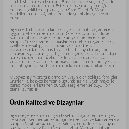
tercihi, site adresimiz oluyor. Burada, sayısız seçeneği ardı
ardına bulamak mümkün. Estetik kumaşı ve uyumu göz
dolduran şekli ile ön plana çıkan Siyah Tesettür Mayo
modelleri u özel bağlantı adresinde yerini almaya devam
ediyor.
Siyah renkli bu tasarımlarımız, kullanıcıların ihtiyaçlarına en
uygun özellikleri üzerinde taşır. Özellikle uzun ömürlü ve
konforlu olması sebebi ile hızı kuruyabilme becerisine
sahiptir. Yüksek kaliteli kumaşlardan üretilen dayanıklı dikiş
özelliklerine sahip, hızlı kuruyan ve klora dirençli
malzemelerden seçilmiş tarzı ile her biri ayrı bir beğeni
topluyor. Siyah ürün çeşitliliğinin en geniş skalada sunulduğu
adresimiz üzerinde özel desenlere sahip olanakları da
bulabilirsiniz. Siyah tesettür mayo modelleri üzerinde yer alan
desenli ayrıntılar şık bir görünüm kazanmanıza imkân kılıyor.
Mütevazı giyim prensiplerine en uygun olan şekli ile farkı plaj
ürünleri ile kolayca kombin oluşturabilirsiniz. Siyah mayo ile
pareo modelleri istenen duruşu sergilemenize büyük bir
olanak sunabilir.
Ürün Kalitesi ve Dizaynlar
Siyah seçeneklerden oluşan tesettür mayolar en trend şekli
ile sıralanırken her biri kendi içinde özel fiyat ve kampanyalara
sahiptir. Siyah-beyaz çizgili bir şifon kimono ile kolayca uyum
sağlayacak sayısız Kadın Siyah Tesettür Mayolar, canlı bir