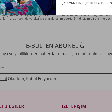
ni ve adet bilgilerini ilettiğinizde, en kısa sürede size özel fiyat teklifimizi sunu
rınızı daha avantajlı hale getiriyoruz. İster sezon başında büyük bir koleksiyon ol
or olun, Remsa Mayo profesyonel yaklaşımıyla tüm ihtiyaçlarınıza çözüm sunar.
taloğumuzu inceleyebilir veya direkt satış temsilcimizden PDF katalog talebinde b
ürünlerinizi zamanında ve eksiksiz olarak teslim ederiz. Şimdi bizimle iletişime 
E-BÜLTEN ABONELİĞİ
ya ve yeniliklerden haberdar olmak için e-bültenimize kayı
sini
Okudum, Kabul Ediyorum.
I BILGILER
HIZLI ERIŞIM