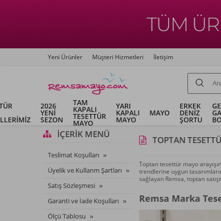
Yeni Ürünler
Müşteri Hizmetleri
İletişim
TAM
TÜR
2026
YARI
ERKEK
G
KAPALI
YENİ
KAPALI
MAYO
DENİZ
G
TESETTÜR
LLERİMİZ
SEZON
MAYO
ŞORTU
B
MAYO
İÇERIK MENÜ
TOPTAN TESETT
Teslimat Koşulları
Toptan tesettür mayo arayışını
Üyelik ve Kullanm Şartları
trendlerine uygun tasarımlarım
sağlayan Remsa, toptan satışt
Satış Sözleşmesi
Remsa Marka Tese
Garanti ve İade Koşulları
Ölçü Tablosu