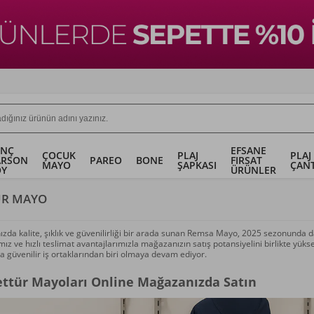
ENÇ
EFSANE
ÇOCUK
PLAJ
PLAJ
ARSON
PAREO
BONE
FIRSAT
MAYO
ŞAPKASI
ÇANT
OY
ÜRÜNLER
ÜR MAYO
zda kalite, şıklık ve güvenilirliği bir arada sunan Remsa Mayo, 2025 sezonunda da
ız ve hızlı teslimat avantajlarımızla mağazanızın satış potansiyelini birlikte yükse
a güvenilir iş ortaklarından biri olmaya devam ediyor.
ttür Mayoları Online Mağazanızda Satın