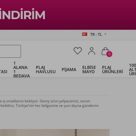
TR - TL
0
1
100
ALANA
PLAJ
ELBİSE
PLAJ
PİJAMA
ALT
ASI
1
HAVLUSU
MAYO
ÜRÜNLERİ
ÜR
BEDAVA
 iş ortaklarını bekliyor. Geniş ürün yelpazemiz, sezon
ltebiliriz. Türkiye’nin her bölgesine ve yurt dışına gönderim