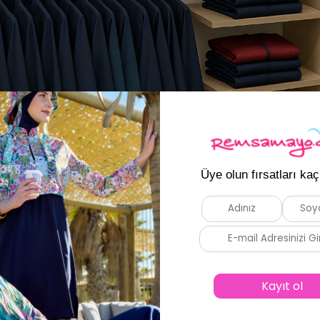
da sektöre yön veren
tesettür mayo
tasarımlarını toptan satış fırsatlarıyla sizl
e farklı zevklere hitap eden koleksiyonlarımız, mağazanızın ürün çeşitliliğini ar
kuruyan ve nefes alabilen kumaşlar sayesinde müşterileriniz yalnızca şık değil, ayn
r kadının kendini özgür ve zarif hissedebileceği modern çizgilerle bütünleşmiştir
 geniş bir hedef kitleye ulaşabilirsiniz. Ayrıca yaz sezonunun en çok tercih edil
e e-ticaret siteleri için uygun olan bu ürünler, görsel sunum açısından da dikkat ç
 soluklu bir iş birliği kurmak istiyoruz. Ürün kalitemiz, stok sürekliliğimiz ve sa
rı satışa sunarak hem müşteri memnuniyetini artırabilir hem de güvenilir bir mark
an Satış İçin Nasıl Ulaşabilirim? +90 539 308 03 
işletme sahipleri için Remsa Mayo’ya ulaşmak son derece kolay ve hızlıdır. Tüm ür
panyalarımızdan yararlanmak için hemen bizimle iletişime geçebilirsiniz. Satış t
niz WhatsApp üzerinden doğrudan yazabilirsiniz.