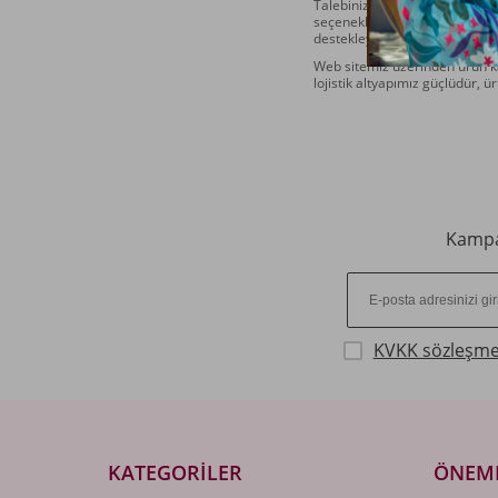
Talebinize uygun ürün çeşitleri
seçeneklerimizle toptan alımla
destekleyecek ek ürünler arıy
Web sitemiz üzerinden ürün ka
lojistik altyapımız güçlüdür, 
Kampan
KVKK sözleşme
KATEGORILER
ÖNEML