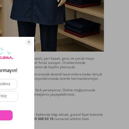
erle buluşturuyor. Tam kapalı, yarı kapalı, genç ve çocuk mayo
tırmak için mükemmel bir fırsat sunuyor. Ürünlerimizde
ı zamanda rahat hissetmenin de keyfini çıkaracak.
. Klasik düz modellerden enerjik desenli tasarımlara kadar birçok
en renk paletleri, koleksiyonlarımızda özenle harmanlanmıştır.
ekici özellikler taşır.
tış sonrası desteğimizle fark yaratıyoruz. Online mağazanızda
ayla çalışmanın avantajlarını yaşayabilirsiniz.
10’a Ulaşın
ün koleksiyonlarımız hakkında bilgi almak, güncel fiyat listesine
emsilcilerimize
+90 539 308 03 10
numaralı telefon hattı