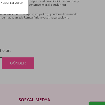
yoruz. Ayrıca yüksek adetli siparişlerde özel indirim ve kampanya
uşturmak isteyin, ister dönemsel olarak satışlarınızı
ulunabilirsiniz. Türkiye içi ve yurt dışı gönderim konusunda
geçin ve mağazanızda Remsa farkını yaşatmaya başlayın.
t olun.
SOSYAL MEDYA