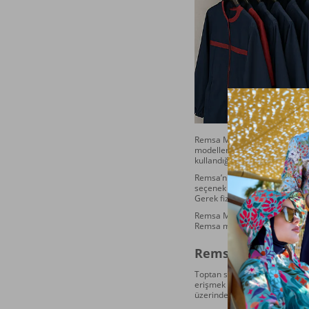
Remsa Mayo 2025 sezonunda 
modelleriyle her yaş grubuna v
kullandığımız su itici, hızlı 
Remsa’nın tasarım anlayışı, he
seçenek sayesinde mağazanızda
Gerek fiziksel mağazalar gereks
Remsa Mayo olarak sizinle uzun
Remsa markalı tesettür mayola
Remsa Mayo’ya Topt
Toptan sipariş vermek isteyen 
erişmek ya da özel toptan kam
üzerinden ulaşabilir, dilerse