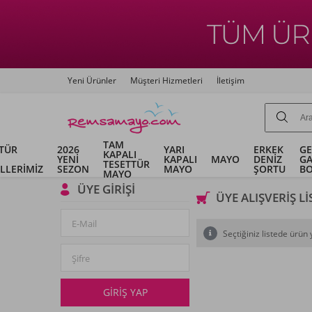
Yeni Ürünler
Müşteri Hizmetleri
İletişim
TAM
TÜR
2026
YARI
ERKEK
G
KAPALI
YENİ
KAPALI
MAYO
DENİZ
G
TESETTÜR
LLERİMİZ
SEZON
MAYO
ŞORTU
B
MAYO
ÜYE GIRIŞI
ÜYE ALIŞVERIŞ L
E-Mail
Seçtiğiniz listede ürün 
Şifre
GIRIŞ YAP