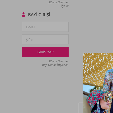
Şifremi Unuttum
Üye Ol
BAYI GIRIŞI
E-Mail
Şifre
GIRIŞ YAP
Şifremi Unuttum
Bayi Olmak İstiyorum
Kampan