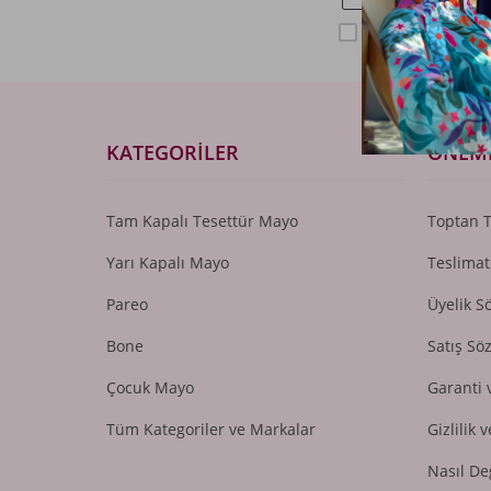
KVKK sözleşme
KATEGORILER
ÖNEML
Tam Kapalı Tesettür Mayo
Toptan 
Yarı Kapalı Mayo
Teslimat
Pareo
Üyelik S
Bone
Satış Sö
Çocuk Mayo
Garanti 
Tüm Kategoriler ve Markalar
Gizlilik 
Nasıl De