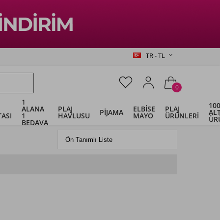
TR - TL
0
1
100
ALANA
PLAJ
ELBİSE
PLAJ
PİJAMA
ALT
ASI
1
HAVLUSU
MAYO
ÜRÜNLERİ
ÜR
BEDAVA