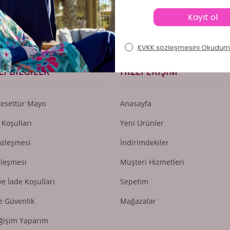
sini
Okudum, Kabul Ediyorum.
I BILGILER
HIZLI ERIŞIM
Tesettür Mayo
Anasayfa
 Koşulları
Yeni Ürünler
özleşmesi
İndirimdekiler
zleşmesi
Müşteri Hizmetleri
ve İade Koşulları
Sepetim
ve Güvenlik
Mağazalar
ğişim Yaparım