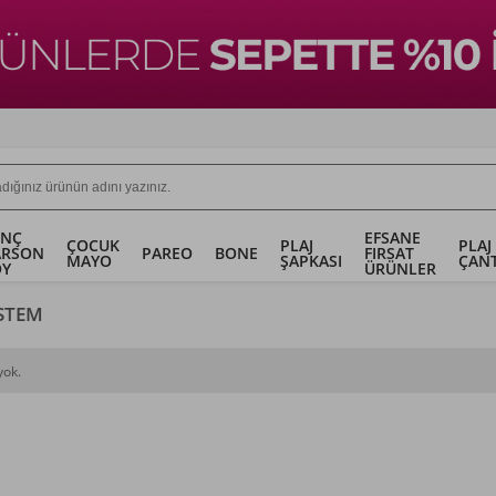
ENÇ
EFSANE
ÇOCUK
PLAJ
PLAJ
ARSON
PAREO
BONE
FIRSAT
MAYO
ŞAPKASI
ÇANT
OY
ÜRÜNLER
ISTEM
yok.