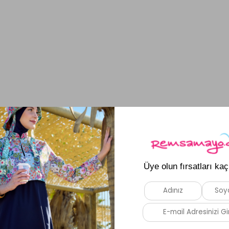
E-BÜLTEN ABONELİĞİ
ya ve yeniliklerden haberdar olmak için e-bültenimize kayı