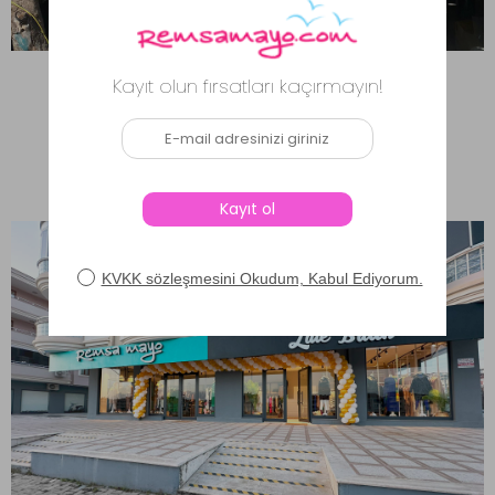
Adres: Hisariçi Mahallesi 15006 sokak No:5/D
Karesi/Balıkesir
Telefon: 0543 387 21 27
Çalışma Saatleri: 09.00-18.00
Balıkesir 2