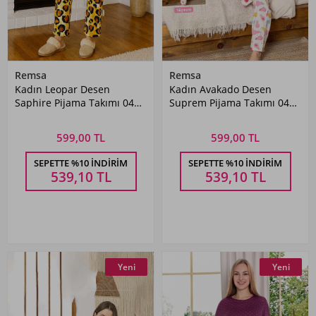
Remsa
Remsa
Kadın Leopar Desen
Kadın Avakado Desen
Saphire Pijama Takımı 0466
Suprem Pijama Takımı 0459
Siyah03
Gri
599,00 TL
599,00 TL
SEPETTE %10 İNDIRIM
SEPETTE %10 İNDIRIM
539,10
TL
539,10
TL
Yeni
Yeni