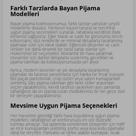
Farklı Tarzlarda Bayan Pijama
Modelleri
Bayan pijama koleksiyonumuz, farklı tarzları yansıtan çeşitli
modellerle doludur. Herkesin kişisel tarzına ve tercihine
uygun pijama seçenekleri sunarak, rahatlıkla kendinizi ifade
etmenizi sağlıyoruz. Eğer klasik ve sade bir görünümü tercih
ediyorsanız, düz renklerde ve minimal detaylarla tasarlanmış
pijamalar sizin için ideal olabilir. Eğlenceli desenler ve canlı
renkler ise daha dinamik bir tarza sahip olanlar için
mükemmel bir seçenektir. Romantik bir hava yaratmak
isteyenler için dantel detaylarla süslenmiş gecelikler ve
pijama takımları da koleksiyonumuzda yer alıyor.
Ayrıca, modern kesimler ve şık detaylarla tasarlanmış
pijamalar da tarzınızı yansıtmanız için harika bir fırsat sunuyor.
Bol paçalı pantolonlar, crop üstler veya saten kumaşlardan
üretilmiş lüks pijama takımları gibi farklı stiller arasından
seçim yapabilirsiniz. Kendi tarzınızı yaratırken aynı zamanda
rahatlığınızı da ön planda tutan modellerimiz ile her gece özel
bir deneyim yaşayabilirsiniz.
Mevsime Uygun Pijama Seçenekleri
Her mevsimin getirdiği farklı hava koşullarına uygun pijama
modelleri, rahatlığınızı ve konforunuzu en üst düzeyde
tutmayı amaçlar. Yaz aylarında serinlemek isteyenler için hafif
ve ince kumaşlardan üretilmiş şortlu veya kısa kollu pijamalar
ideal bir tercihtir. Pamuklu ve nefes alabilir kumaşlar, sıcak