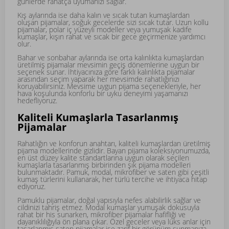
günlerde rahatça uyumanızı sağlar.
Kış aylarında ise daha kalın ve sıcak tutan kumaşlardan
oluşan pijamalar, soğuk gecelerde sizi sıcak tutar. Uzun kollu
pijamalar, polar iç yüzeyli modeller veya yumuşak kadife
kumaşlar, kışın rahat ve sıcak bir gece geçirmenize yardımcı
olur.
Bahar ve sonbahar aylarında ise orta kalınlıkta kumaşlardan
üretilmiş pijamalar mevsimin geçiş dönemlerine uygun bir
seçenek sunar. İhtiyacınıza göre farklı kalınlıkta pijamalar
arasından seçim yaparak her mevsimde rahatlığınızı
koruyabilirsiniz. Mevsime uygun pijama seçenekleriyle, her
hava koşulunda konforlu bir uyku deneyimi yaşamanızı
hedefliyoruz.
Kaliteli Kumaşlarla Tasarlanmış
Pijamalar
Rahatlığın ve konforun anahtarı, kaliteli kumaşlardan üretilmiş
pijama modellerinde gizlidir. Bayan pijama koleksiyonumuzda,
en üst düzey kalite standartlarına uygun olarak seçilen
kumaşlarla tasarlanmış birbirinden şık pijama modelleri
bulunmaktadır. Pamuk, modal, mikrofiber ve saten gibi çeşitli
kumaş türlerini kullanarak, her türlü tercihe ve ihtiyaca hitap
ediyoruz.
Pamuklu pijamalar, doğal yapısıyla nefes alabilirlik sağlar ve
cildinizi tahriş etmez. Modal kumaşlar yumuşak dokusuyla
rahat bir his sunarken, mikrofiber pijamalar hafifliği ve
dayanıklılığıyla ön plana çıkar. Özel geceler veya lüks anlar için
tasarlanmış saten pijamalar ise zarif bir görünüm sunmanıza