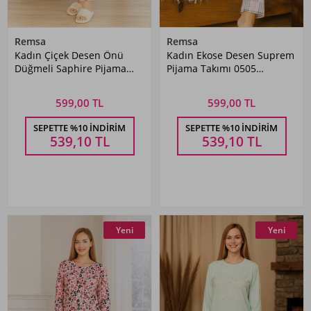
Remsa
Remsa
Kadın Çiçek Desen Önü
Kadın Ekose Desen Suprem
Düğmeli Saphire Pijama
Pijama Takımı 0505
Takımı 0504 Pudra
Pembe05
599,00 TL
599,00 TL
SEPETTE %10 İNDIRIM
SEPETTE %10 İNDIRIM
539,10
TL
539,10
TL
Yeni
Yeni