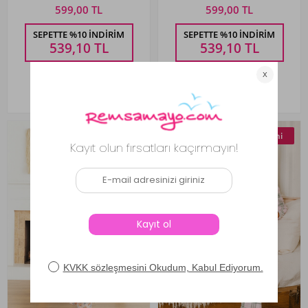
599,00 TL
599,00 TL
SEPETTE %10 İNDIRIM
SEPETTE %10 İNDIRIM
539,10
TL
539,10
TL
Yeni
Yeni