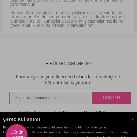
yardımcı olur.
Remsa Mayo olarak kalite odaklı yaklaşımımız sayesinde, her
pijama modelimizin uzun ömürlü kullanımı ve konforu garanti
altındadır. Kaliteli kumaşlarla tasarlanmış pijamalarımız ile her
gece rahatlık ve lüksün tadını çıkarabilirsiniz.
E-BÜLTEN ABONELİĞİ
Kampanya ve yeniliklerden haberdar olmak için e-
bültenimize kayıt olun.
KVKK sözleşmesini
Okudum, Kabul Ediyorum.
Çerez Kullanımı
X
Bu site size en iyi alışveriş hizmetini sunabilmek için çerez
Günün
kullanmaktadır. Hizmetlerimizi kullanmaya devam etmeniz durumunda,
KATEGORILER