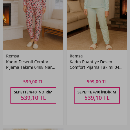
Remsa
Remsa
Kadın Desenli Comfort
Kadın Puantiye Desen
Pijama Takımı 0498 Nar
Comfort Pijama Takımı 0499
Çiçeği
Mint
599,00 TL
599,00 TL
SEPETTE %10 İNDIRIM
SEPETTE %10 İNDIRIM
539,10
TL
539,10
TL