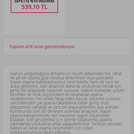
SEPETTE %10 İNDIRIM
539,10
TL
Toplam 418 ürün görüntüleniyor.
Günün yorgunluğunu atmanın en keyifli yollarından biri, rahat
ve şık bir pijama giyip rahatça dinlenmek veya uyumaktır.
Bayan pijama koleksiyonumuz, hem konfor hem de tarzı bir
araya getirerek, özel anlarınızı daha da unutulmaz kılmak için
geniş bir yelpazede seçenek sunuyor. Kaliteli kumaşlar, çeşitli
kesimler ve renk seçenekleri ile tasarlanan pijama
modellerimiz, her zevke hitap eden birçok seçenek sunuyor.
Geceliklerden şık pijama takımlarına kadar geniş ürün
yelpazemiz, rahatlığı ve tarzı bir araya getirerek size evinizin
konforunda özel bir deneyim sunmayı amaçlıyor. Bayan
pijama kategorimizde, her mevsime uygun seçenekler
bulabilir, özel geceleriniz için özenle tasarlanmış pijama
takımlarıyla unutulmaz anlar yaşayabilirsiniz. Tarzınızı yansıtan,
kaliteli ve rahat pijama seçenekleri için sizleri
koleksiyonumuza davet ediyoruz.