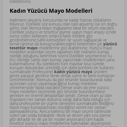
edebilirsiniz.
Kadın Yüzücü Mayo Modelleri
Kadınların alışveriş konusunda ne kadar hassas olduklarını
biliyoruz. Özellikle söz konusu olan tatil alışverişi ise en doğru
adres olan Remsa Mayo mağazamız ideal bir seçim olacaktır.
Özellikle yüzücü ve tesettür giyime uygun mayo arayışı içinde
iseniz sizleri bekleyen onlarca farklı modele göz
gezdirebilirsiniz.Sahil konseptleri ile uyum sağlayacak ve
kendi tarzınızı da konuşturabileceğiniz birbirinden şık
yüzücü
tesettür mayo
modellerine göz atabilirsiniz. Yüzücü mayo
modelleri arasından seçim yaparken kilit noktanın kumaş
özelliği olduğunu belirtmek isteriz.Özellikle seçimlerinizi su
itici özelliğe sahip olan kumaş yapısındaki modellerden yana
kullanmalısınız. Bu özellikteki tüm mayolar kısa sürede
kuruyan dokulardan üretildiği için daha konforlu bir kullanım
sunmaktadır.Profesyonel
kadın yüzücü mayo
ürünleri
gerek paraşüt gerekse likralı olmak üzere iki farklı kumaştan
üretilmektedir. Kilonuzu da göz önünde bulundurarak kalıp
açısından sorun yaşamayacağınız kumaş modeline
yönelmenizde fayda olacaktır.Denye oranı da yine yüzücü
mayo modelleri seçiminde göz önünde bulundurmanız
gereken en önemli detaylardan biridir. Denye oranı az olan
mayoların her zaman dokuma sıklığı daha fazla olduğu için
daha profesyonel bir yüzme deneyimi sunmaktadır.Bildiğiniz
klasik mayo kumaşlarından istediğiniz verimi her zaman
alamayabilirsiniz. Ayrıca kalitesiz bir mayo seçimi tatilinizde
sizleri yarı yolda bırakabilir. Renk ve desen yanı sıra işleme
gibi detaylar ile de şık bir model arıyorsanız tam kapalı
tesettür yüzücü mayo modellerine bakmadan alışverişinizi