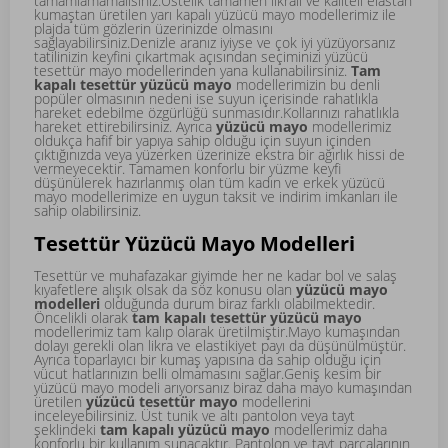
tamamlamamalısınız.Üstelik tamamen likralı ve kaliteli elastan
kumaştan üretilen yarı kapalı yüzücü mayo modellerimiz ile
plajda tüm gözlerin üzerinizde olmasını
sağlayabilirsiniz.Denizle aranız iyiyse ve çok iyi yüzüyorsanız
tatilinizin keyfini çıkartmak açısından seçiminizi yüzücü
tesettür mayo modellerinden yana kullanabilirsiniz.
Tam
kapalı tesettür yüzücü mayo
modellerimizin bu denli
popüler olmasının nedeni ise suyun içerisinde rahatlıkla
hareket edebilme özgürlüğü sunmasıdır.Kollarınızı rahatlıkla
hareket ettirebilirsiniz. Ayrıca
yüzücü mayo
modellerimiz
oldukça hafif bir yapıya sahip olduğu için suyun içinden
çıktığınızda veya yüzerken üzerinize ekstra bir ağırlık hissi de
vermeyecektir. Tamamen konforlu bir yüzme keyfi
düşünülerek hazırlanmış olan tüm kadın ve erkek yüzücü
mayo modellerimize en uygun taksit ve indirim imkanları ile
sahip olabilirsiniz.
Tesettür Yüzücü Mayo Modelleri
Tesettür ve muhafazakar giyimde her ne kadar bol ve salaş
kıyafetlere alışık olsak da söz konusu olan
yüzücü mayo
modelleri
olduğunda durum biraz farklı olabilmektedir.
Öncelikli olarak
tam kapalı tesettür yüzücü mayo
modellerimiz tam kalıp olarak üretilmiştir.Mayo kumaşından
dolayı gerekli olan likra ve elastikiyet payı da düşünülmüştür.
Ayrıca toparlayıcı bir kumaş yapısına da sahip olduğu için
vücut hatlarınızın belli olmamasını sağlar.Geniş kesim bir
yüzücü mayo modeli arıyorsanız biraz daha mayo kumaşından
üretilen
yüzücü tesettür mayo
modellerini
inceleyebilirsiniz. Üst tunik ve altı pantolon veya tayt
şeklindeki
tam kapalı yüzücü mayo
modellerimiz daha
konforlu bir kullanım sunacaktır. Pantolon ve tayt parçalarının