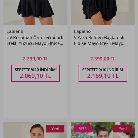
Lapieno
Lapieno
UV Korumalı Önü Fermuarlı
V Yaka Belden Bağlamalı
Etekli Yüzücü Mayo Elbise
Elbise Mayo Etekli Mayo
Mayo 4160 Siyah
Yüzücü Mayo 3580 Siyah
2.299,00 TL
2.399,00 TL
SEPETTE %10 İNDIRIM
SEPETTE %10 İNDIRIM
2.069,10
TL
2.159,10
TL
Yeni
%32
Yeni