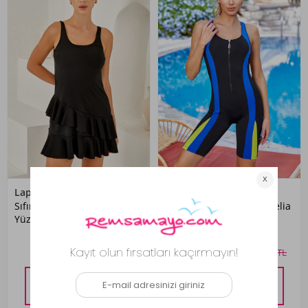
Lapieno
Lapieno
Sıfır Kol Elbise Mayo
Şortlu Yüzücü Mayo Amelia
Yüzücü Etekli Mayo 3267
3875 Siyah
Siyah
5.0
(8)
1.999,00 TL
1.899,00 TL
2.799,00 TL
SEPETTE %10 İNDIRIM
SEPETTE %10 İNDIRIM
1.799,10
TL
1.709,10
TL