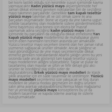
bel kısmı lastikli olduğu için kesinlikle suyun içerisinde kayma
yapmayacaktır.
Kadın yüzücü mayo
alışverişlerinizde her
zaman dikkat etmeniz gereken noktalardan biri de seçtiğiniz
mayo takımının parçalarıdır. Genellikle
tam kapalı tesettür
yüzücü mayo
takımları alt ve üst olmak üzere iki ana
parçadan oluşmaktadır.
Bone
ve eşarp da yine takıma uygun
şekilde tasarlanmış olan modellerle sizlere gönderilmektedir.
Deniz başörtüsü veya bonesi için ekstra bir masraf
yapmamak adına seçtiğiniz
kadın yüzücü mayo
takımı
içerisinde bu parçaların da olduğuna dikkat etmelisiniz.
Yarı
kapalı yüzücü mayo
modellerimiz de muhafazakar giyimi
tercih eden hanımların tercihleri arasında yer almaktadır.
Yüzücü tesettür mayo seçerken önemli olan her zaman rahat
yüzmenizi sağlayacak ürünler olmalıdır. Ancak şıklığınız ve
nasıl göründüğünüz de yine mayo seçimlerinizde dikkat
etmeniz gereken noktalardandır.Abartılı şıklığın yerini bu yeni
sezonda sade ancak gösterişli tam kapalı tesettür yüzücü
mayo modellerinin aldığını söyleyebiliriz. Taşlar ve pullar ile
tasarlanmış olan mayolar ve şifon ve fırfır detaylı göz alıcı
ürünler ile istediğiniz plaj stilini sizler de
oluşturabilirsiniz.
Erkek yüzücü mayo modelleri
de klasik
şıklık arayanlar için en sade tasarımlar ile üretilmiştir.
Yüzücü
mayo modelleri
seçimleriniz size yakışacak ve hoş duran
modelleri ile yıllarca modası geçmeyen en doğru ürünleri
satın alma avantajı yakalayabilirsiniz.Remsa Mayo mağazamız
her yıl yenilediği
yüzücü mayo
konseptlerini bu yıl da
modern tasarımlar ve kapıda ödeme avantajı ile sizlerle
buluşturmaktadır.