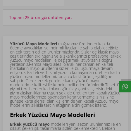
Toplam 25 ürün görüntüleniyor.
Yüzücü Mayo Modelleri
mağazamız üzerinden kapıda
ödeme ayrıcalıkları ve indirimli fiyatlar ile sahip olabileceğiniz
en çok tercih edilen ürünlerimizdendir. Sizler de klasik mayo
çeşitlerinden sıkılıysanız ve alışkanlıklarınızı profesyonel erkek
yüzücü mayo modelleri ile değiştirmek istiyorsanız doğru
yerdesiniz.Remsa Mayo ailesi olarak her zaman en kaliteli
markaların mayo ürünlerini sizler ile buluşturmaya devam
ediyoruz. Kaliteli ve 1. sınıf yüzücü kumaşından üretilen kadın
yüzücü mayo modellerimiz onlarca farklı ürün çeşitliliğine
sahiptir. Gerek erkek gerekse kadın yüzücü mayo
modellerimiz kalitesi ile kendini belli eden ürünlerdir.Tesettür
giyimi tercih eden kadınların günlük yaşantısı içerisindeki
giyim alışkanlıklarına uygun şekilde üretilen tam kapalı yüzücü
mayo modellerimize bakmadan karar vermemelisiniz. Yine
güneşe karşı alerjisi olan kişilerin de yarı kapalı yüzücü mayo
modellerini sıklıkla tercih ettiğinin altını çizmek isteriz.
Erkek Yüzücü Mayo Modelleri
Erkek yüzücü mayo
modelleri yeni sezon ürünlerimiz ile en
dikkat çeken şık tasarımlarla sizleri beklemektedir. Belden