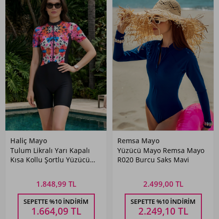
Haliç Mayo
Remsa Mayo
Tulum Likralı Yarı Kapalı
Yüzücü Mayo Remsa Mayo
Kısa Kollu Şortlu Yüzücü
R020 Burcu Saks Mavi
Mayo 6633 Siyah01
1.848,99 TL
2.499,00 TL
SEPETTE %10 İNDIRIM
SEPETTE %10 İNDIRIM
1.664,09
TL
2.249,10
TL