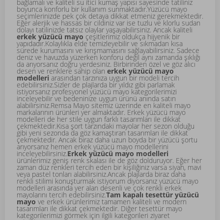
bağlamalı ve kaliteli su itici kumaş yapısı sayesinde tatiliniz
boyunca konforlu bir kullanım sunmaktadır.Yüzücü mayo
seçimlerinizde pek çok detaya dikkat etmeniz gerekmektedir.
Eğer alerjik ve hassas bir cildiniz var ise tuzlu ve klorlu sudan
dolayı tatilinizde tatsız olaylar yaşayabilirsiniz. Ancak kaliteli
erkek yüzücü mayo
çeşitlerimiz oldukça hijyenik bir
yapıdadır.Kolaylıkla elde temizleyebilir ve sıkmadan kısa
sürede kurumasını ve kırışmamasını sağlayabilirsiniz. Sadece
deniz ve havuzda yüzerken konforu değil aynı zamanda şıklığı
da arıyorsanız doğru yerdesiniz. Birbirinden özel ve göz alıcı
desen ve renklere sahip olan
erkek yüzücü mayo
modelleri
arasından tarzınıza uygun bir modeli tercih
edebilirsiniz.Sizler de plajlarda bir yıldız gibi parlamak
istiyorsanız profesyonel yüzücü mayo kategorilerimizi
inceleyebilir ve bedeninize uygun ürünü anında satın
alabilirsiniz.Remsa Mayo sitemiz üzerinde en kaliteli mayo
markalarının ürünleri yer almaktadır. Erkek yüzücü mayo
modelleri de her stile uygun farklı tasarımları ile dikkat
çekmektedir.Kısa şort tarzındaki mayolar her sezon olduğu
gibi yeni sezonda da göz kamaştıran tasarımları ile dikkat
çekmektedir. Ancak biraz daha uzun boyda bir yüzücü şortu
arıyorsanız hemen erkek yüzücü mayo modellerini
inceleyebilirsiniz.
Erkek yüzücü mayo modelleri
ürünlerimiz geniş renk skalası ile de göz dolduruyor. Eğer her
zaman düz renkleri tercih eden bir kişiliğiniz varsa siyah, mavi
veya pastel tonları alabilirsiniz.Ancak plajlarda biraz daha
renkli stilimi konuşturmak istiyorum diyorsanız yüzücü mayo
modelleri arasında yer alan desenli ve çok renkli erkek
mayolarını tercih edebilirsiniz.
Tam kapalı tesettür yüzücü
mayo
ve erkek ürünlerimiz tamamen kaliteli ve modern
tasarımları ile dikkat çekmektedir. Diğer
tesettür mayo
kategorilerimizi görmek için ilgili kategorileri ziyaret