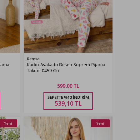
Renk Seçiniz
Remsa
ijama
Kadın Avakado Desen Suprem Pijama
Gri
Takımı 0459 Gri
599,00 TL
Beden Seçiniz
SEPETTE %10 İNDIRIM
M
L
XL
XXL
539,10
TL
Yeni
Yeni