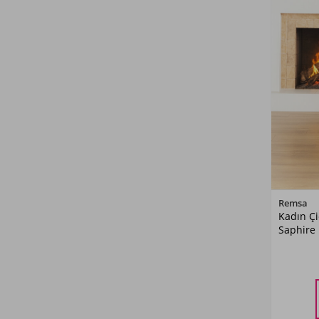
Laci09
(1)
Bej03
(2)
İndigo02
(1)
Bej02
(5)
Vizon05
(1)
Lacivert03
(3)
Somon02
(4)
Siyah11
(1)
Remsa
Kadın Ç
Saphire 
Gri07
(1)
Bej04
(2)
Somon01
(2)
M
Siyah12
(2)