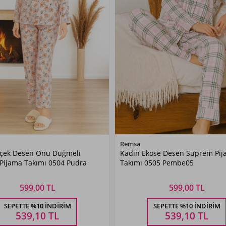
Renk Seçiniz
Renk Seçiniz
Remsa
içek Desen Önü Düğmeli
Kadın Ekose Desen Suprem Pi
Pudra
Pembe05
Pijama Takımı 0504 Pudra
Takımı 0505 Pembe05
599,00 TL
599,00 TL
Beden Seçiniz
Beden Seçiniz
SEPETTE %10 İNDIRIM
SEPETTE %10 İNDIRIM
L
XL
XXL
3XL
4XL
M
L
XL
XXL
539,10
TL
539,10
TL