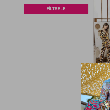
8 Yaş
(5)
Fuşya01
(1)
FILTRELE
7-8 YAŞ
(15)
Lacivert05
(1)
4-5 YAŞ
(13)
Beyaz01
(3)
12-13 Yaş
(3)
Bordo02
(1)
6 Yaş
(10)
Siyah07
(1)
S
(35)
Haki02
(1)
M
(322)
Pembe01
(10)
L
(305)
Pudra02
(5)
XL
(309)
Mavi01
(8)
Remsa
XXL
(250)
Kadın L
Gri09
(1)
Pijama T
3XL
(40)
Petrol01
(6)