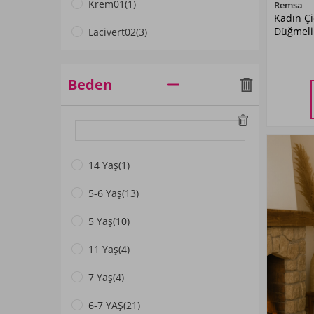
Krem01
(1)
Remsa
Kadın Ç
Düğmeli
Lacivert02
(3)
Ekru02
(3)
Beden
Siyah01
(7)
Lacivert01
(10)
Buz Mavi
(6)
14 Yaş
(1)
Çok Renkli
(2)
5-6 Yaş
(13)
Somon
(7)
5 Yaş
(10)
AcıYeşil01
(1)
11 Yaş
(4)
Gri02
(5)
7 Yaş
(4)
Koyu Yeşil
(1)
6-7 YAŞ
(21)
Gri01
(6)