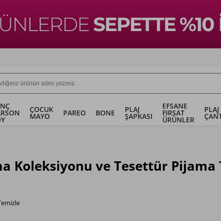
ENÇ
EFSANE
ÇOCUK
PLAJ
PLAJ
ARSON
PAREO
BONE
FIRSAT
MAYO
ŞAPKASI
ÇANT
OY
ÜRÜNLER
a Koleksiyonu ve Tesettür Pijama 
 Temizle