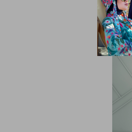
4XL
(32)
Vizon07
(1)
5XL
(13)
Petrol02
(3)
Pembe13
(1)
Mor01
(1)
Kımızı01
(2)
Pembe02
(7)
Beyaz05
(1)
Yeşil01
(5)
Beyaz06
(1)
Petrol03
(2)
Pudra03
(3)