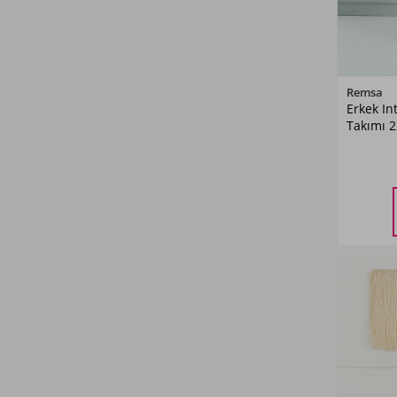
Pembe03
(4)
Petrol07
(1)
Mint01
(5)
Remsa
Erkek In
Yeşil02
(1)
Takımı 2
Mavi03
(2)
Leopar
(1)
Mavi02
(2)
Bordo04
(1)
Antrasit01
(1)
Pudra04
(1)
Bej01
(3)