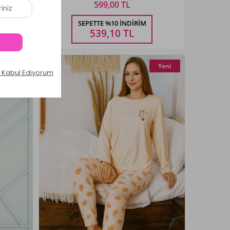
599,00 TL
Beden Seçiniz
SEPETTE %10 İNDIRIM
M
L
XL
XXL
539,10
TL
Yeni
Yeni