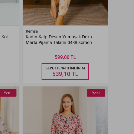
Renk Seçiniz
Remsa
 Kol
Kadın Kalp Desen Yumuşak Doku
Somon
Marla Pijama Takımı 0488 Somon
599,00 TL
Beden Seçiniz
SEPETTE %10 İNDIRIM
M
L
XL
XXL
539,10
TL
Yeni
Yeni