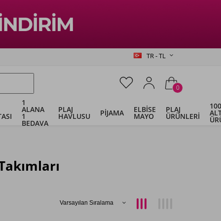
TR - TL
0
1
100
ALANA
PLAJ
ELBİSE
PLAJ
PİJAMA
ALT
ASI
1
HAVLUSU
MAYO
ÜRÜNLERİ
ÜR
BEDAVA
Takımları