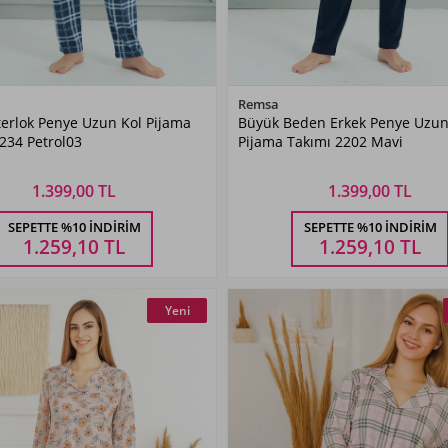
Renk Seçiniz
Renk Seçiniz
Remsa
terlok Penye Uzun Kol Pijama
Büyük Beden Erkek Penye Uzun
Petrol03
Mavi
234 Petrol03
Pijama Takımı 2202 Mavi
1.399,00 TL
1.399,00 TL
Beden Seçiniz
Beden Seçiniz
SEPETTE %10 İNDIRIM
SEPETTE %10 İNDIRIM
M
L
XL
XXL
L
XL
XXL
3XL
1.259,10
TL
1.259,10
TL
Yeni