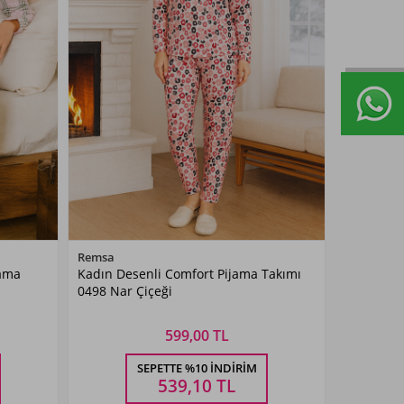
Renk Seçiniz
Remsa
jama
Kadın Desenli Comfort Pijama Takımı
Narçiçeği
0498 Nar Çiçeği
599,00 TL
Beden Seçiniz
SEPETTE %10 İNDIRIM
M
L
XL
XXL
539,10
TL