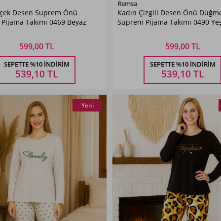
Renk Seçiniz
Renk Seçiniz
Remsa
içek Desen Suprem Önü
Kadın Çizgili Desen Önü Düğme
Beyaz
Yeşil01
 Pijama Takımı 0469 Beyaz
Suprem Pijama Takımı 0490 Yeş
599,00 TL
599,00 TL
Beden Seçiniz
Beden Seçiniz
SEPETTE %10 İNDIRIM
SEPETTE %10 İNDIRIM
M
L
XL
XXL
M
L
XL
XXL
539,10
TL
539,10
TL
Yeni