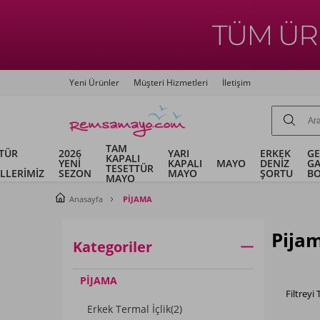
Yeni Ürünler
Müşteri Hizmetleri
İletişim
TAM
TÜR
2026
YARI
ERKEK
G
KAPALI
YENİ
KAPALI
MAYO
DENİZ
G
TESETTÜR
LLERİMİZ
SEZON
MAYO
ŞORTU
B
MAYO
Anasayfa
PİJAMA
Pijam
Kategoriler
PİJAMA
Filtreyi
Erkek Termal İçlik
(2)