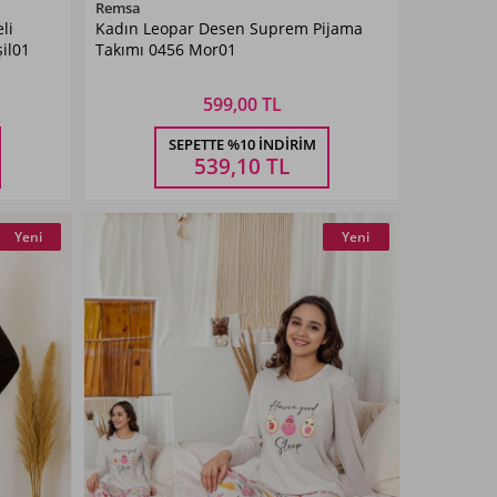
Renk Seçiniz
Remsa
li
Kadın Leopar Desen Suprem Pijama
Mor01
il01
Takımı 0456 Mor01
599,00 TL
Beden Seçiniz
SEPETTE %10 İNDIRIM
M
L
XL
XXL
539,10
TL
Yeni
Yeni