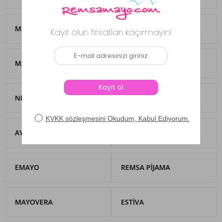
MISSEMRAMISS
NUSS
MARESIVA
ROZAMAY
NEOPY
AQUELLA
AYDOĞAN
LAPIENO
EMAYO
REMSA PIJAMA
MAYOVERA
ESTIVA