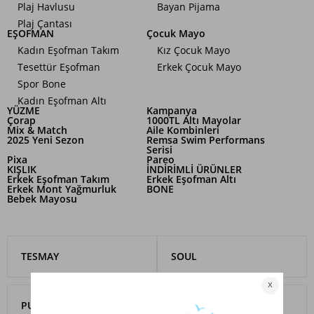
Plaj Havlusu
Bayan Pijama
Plaj Çantası
EŞOFMAN
Çocuk Mayo
Kadın Eşofman Takım
Kız Çocuk Mayo
Tesettür Eşofman
Erkek Çocuk Mayo
Spor Bone
Kadın Eşofman Altı
YÜZME
Kampanya
Çorap
1000TL Altı Mayolar
Mix & Match
Aile Kombinleri
2025 Yeni Sezon
Remsa Swim Performans
Serisi
Pixa
Pareo
KIŞLIK
İNDİRİMLİ ÜRÜNLER
Erkek Eşofman Takım
Erkek Eşofman Altı
Erkek Mont Yağmurluk
BONE
Bebek Mayosu
TESMAY
SOUL
PUANE
LALE BUTIK