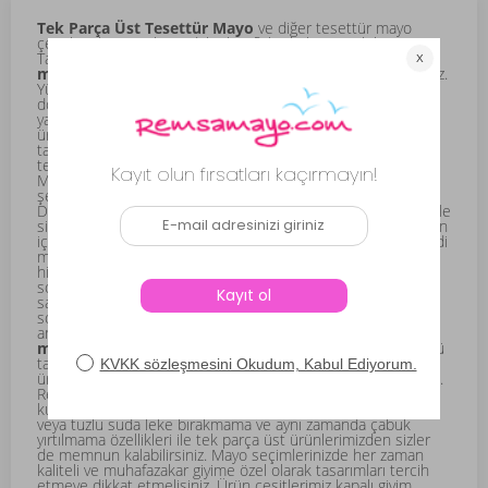
Tek Parça Üst Tesettür Mayo
ve diğer
tesettür mayo
çeşitleri ile yaz aylarını daha keyifli bir hale getirebilirsiniz.
Tatilde, denizde ve havuzda kadınların severek kullandığı
modellerimiz
ile daha konforlu bir şekilde tatil yapabilirsiniz.
Yüzmeyi seviyor ancak muhafazakar giyimi tercih ediyorsanız
doğru yerdesiniz. Hem hızlı kuruma özelliği hem de üzerine
yapışmayan yapısı ile yüzbinlerce insan gibi sizler de
ürünlerimizi tercih edebilirsiniz. İşlevsel kullanımı yanı sıra
tasarımı ile de ön planda olan tüm mayo modellerimiz ünlü
tesettür mayo markalarının ürünleridir. Bu ürünlere Remsa
Mayo kalitesi ile sahip olmak için ise tek yapmanız gereken
şey hemen mağazamız üzerinden sipariş oluşturmaktır.
Dilerseniz kredi kartı dilerseniz de kapıda ödeme seçeneği ile
sizler de beğendiğiniz ürünlere sahip olabilirsiniz. Yazın suyun
içerisinden çıktıktan sonra kadınların genel olarak ortak derdi
mayoların uzun süre ıslak kalması ve bununla birlikte ağırlık
hissi yapmasıdır. Ancak ürün çeşitlerimizde kesinlikle bu gibi
sorunlar yaşamazsınız. Çok hafif ve kaliteli yüzücü kumaşı
sayesinde üzerinizde ağırlık yapmadığı için sudan çıktıktan
sonra da rahatlıkla hareket edebilirsiniz.
Tesettür giyim
anlayışı ile özel olarak üretilen sadece
üst tesettür
mayo
ürünlerimiz şıklığı ile de göz kamaştırmaktadır. Yüzücü
taytınızın üzerine giyeceğiniz
tek üst tesettür mayo
ürünlerimiz ile plajlarda da tarzınızı yansıtarak dolaşabilirsiniz.
Remsa Mayo kalitesi ile sahip olacağınız ürünlerimiz sağlam
kumaş yapıları ile uzun süreli kullanım sunmaktadır. Klorlu
veya tuzlu suda leke bırakmama ve aynı zamanda çabuk
yırtılmama özellikleri ile tek parça üst ürünlerimizden sizler
de memnun kalabilirsiniz. Mayo seçimlerinizde her zaman
kaliteli ve muhafazakar giyime özel olarak tasarımları tercih
etmeye dikkat etmelisiniz. Ürün çeşitlerimiz kapalı giyim