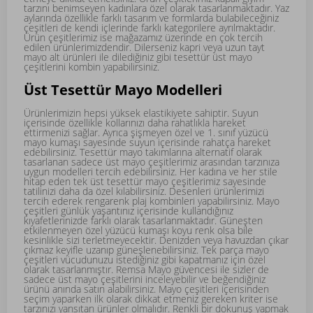
tarzını benimseyen kadınlara özel olarak tasarlanmaktadır. Yaz
aylarında özellikle farklı tasarım ve formlarda bulabileceğiniz
çeşitleri de kendi içlerinde farklı kategorilere ayrılmaktadır.
Ürün çeşitlerimiz ise mağazamız üzerinde en çok tercih
edilen ürünlerimizdendir. Dilerseniz kapri veya
uzun tayt
mayo
alt ürünleri ile dilediğiniz gibi tesettür üst mayo
çeşitlerini kombin yapabilirsiniz.
Üst Tesettür Mayo Modelleri
Ürünlerimizin hepsi yüksek elastikiyete sahiptir. Suyun
içerisinde özellikle kollarınızı daha rahatlıkla hareket
ettirmenizi sağlar. Ayrıca şişmeyen özel ve 1. sınıf yüzücü
mayo kumaşı sayesinde suyun içerisinde rahatça hareket
edebilirsiniz. Tesettür mayo takımlarına alternatif olarak
tasarlanan sadece üst mayo çeşitlerimiz arasından tarzınıza
uygun modelleri tercih edebilirsiniz. Her kadına ve her stile
hitap eden tek üst tesettür mayo çeşitlerimiz sayesinde
tatilinizi daha da özel kılabilirsiniz. Desenleri ürünlerimizi
tercih ederek rengarenk plaj kombinleri yapabilirsiniz. Mayo
çeşitleri günlük yaşantınız içerisinde kullandığınız
kıyafetlerinizde farklı olarak tasarlanmaktadır. Güneşten
etkilenmeyen özel yüzücü kumaşı koyu renk olsa bile
kesinlikle sizi terletmeyecektir. Denizden veya havuzdan çıkar
çıkmaz keyifle uzanıp güneşlenebilirsiniz. Tek parça mayo
çeşitleri vücudunuzu istediğiniz gibi kapatmanız için özel
olarak tasarlanmıştır. Remsa Mayo güvencesi ile sizler de
sadece üst mayo çeşitlerini inceleyebilir ve beğendiğiniz
ürünü anında satın alabilirsiniz. Mayo çeşitleri içerisinden
seçim yaparken ilk olarak dikkat etmeniz gereken kriter ise
tarzınızı yansıtan ürünler olmalıdır. Renkli bir dokunuş yapmak