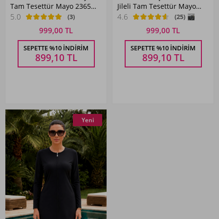
Tam Tesettür Mayo 2365
Jileli Tam Tesettür Mayo
Siyah
2364 Siyah
5.0
4.6
(3)
(25)
999,00 TL
999,00 TL
SEPETTE %10 İNDIRIM
SEPETTE %10 İNDIRIM
899,10
TL
899,10
TL
Yeni