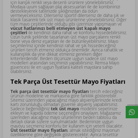
için karışık renkli veya desenli ürünlere yönelebilirsiniz.
Modaya uyum sağlayan plaj aksesuarları ile de kombininizi
destekleyerek tatilinizde şıklığınızdan da ödün
vermeyeceksiniz. Dilerseniz sportif dilerseniz de daha şık ve
klasik tasarımlı tek üst mayo ürünlerine yönelebilirsiniz. Diğer
tüm mayo çeşitlerinde olduğu gibi üzerinize yapışmayan ve
vücut hatlarınızı belli etmeyen üst kapalı mayo
çeşitleri
ile kendinizi daha rahat ve konforlu hissedebilirsiniz.
Uzun tunik şeklinde tasarlanan üst mayo parçalarını renkli
bone veya deniz eşarpları ile de bütünleyebilirsiniz. Mayo
seçimleriniz içinde kendinizi rahat ve şık hissedeceğiniz
ürünleri tercih etmeniz oldukça önemlidir. Ayrıca rahatlık ve
kullanışlılık da yine dikkat etmeniz gereken diğer
kriterlerdendir. Beden ölçünüze uygun sadece üst mayo
modelleri arasından seçiminizi yapabilirsiniz. Remsa Mayo
güvencesi ile en uygun fiyatlara kaliteli mayolara sahip
olabilirsiniz.
Tek Parça Üst Tesettür Mayo Fiyatları
Tek parça üst tesettür mayo fiyatları
tercih edeceğiniz
ürünün modeline ve markasına göre farklılık gösterebilir.
Sitemiz üzerinden yapacağınız mayo alışverişlerinizde kredi
kartı zorunluluğu olmadan güvenle alışveriş yapabilirsiniz.
Sadece beğendiğiniz
tek üst mayo
modelini sepetinize
ekleyin ve kapıda ödeme seçeneğini onaylayın. Mağazamız
üzerinden alacağınız mayo ürünlerinin beden tablosu da
detaylı olarak sizlere sunulmaktadır. Bedeninize uygun
mayoyu seçmeniz konforlu bir kullanım için yeterli olacaktır.
Üst tesettür mayo fiyatları
, almak istediğiniz mayonun
özelliklerine göre değişiklik gösterecektir. Ayrıca tesettür