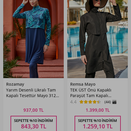
Rozamay
Remsa Mayo
Yarım Desenli Likralı Tam
TEK ÜST Önü Kapaklı
Kapalı Tesettür Mayo 3121
Paraşüt Tam Kapalı
Koyu Lacivert
Tesettür Mayo R030 Nuray
4.4
(44)
Siyah
937,00 TL
1.399,00 TL
SEPETTE %10 İNDIRIM
SEPETTE %10 İNDIRIM
843,30
TL
1.259,10
TL