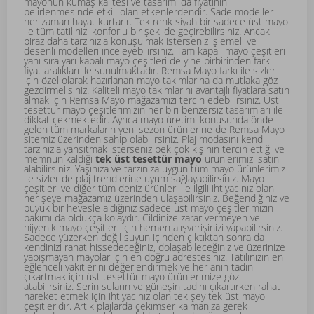
mayonun kumaş kalitesi ve tasarımı da fiyatının
belirlenmesinde etkili olan etkenlerdendir. Sade modeller
her zaman hayat kurtarır. Tek renk siyah bir sadece üst mayo
ile tüm tatilinizi konforlu bir şekilde geçirebilirsiniz. Ancak
biraz daha tarzınızla konuşulmak isterseniz işlemeli ve
desenli modelleri inceleyebilirsiniz. Tam kapalı mayo çeşitleri
yanı sıra
yarı kapalı mayo
çeşitleri de yine birbirinden farklı
fiyat aralıkları ile sunulmaktadır. Remsa Mayo farkı ile sizler
için özel olarak hazırlanan mayo takımlarına da mutlaka göz
gezdirmelisiniz. Kaliteli mayo takımlarını avantajlı fiyatlara satın
almak için Remsa Mayo mağazamızı tercih edebilirsiniz. Üst
tesettür mayo çeşitlerimizin her biri benzersiz tasarımları ile
dikkat çekmektedir. Ayrıca mayo üretimi konusunda önde
gelen tüm markaların yeni sezon ürünlerine de Remsa Mayo
sitemiz üzerinden sahip olabilirsiniz. Plaj modasını kendi
tarzınızla yansıtmak isterseniz pek çok kişinin tercih ettiği ve
memnun kaldığı
tek üst tesettür mayo
ürünlerimizi satın
alabilirsiniz. Yaşınıza ve tarzınıza uygun tüm mayo ürünlerimiz
ile sizler de plaj trendlerine uyum sağlayabilirsiniz. Mayo
çeşitleri ve diğer tüm deniz ürünleri ile ilgili ihtiyacınız olan
her şeye mağazamız üzerinden ulaşabilirsiniz. Beğendiğiniz ve
büyük bir hevesle aldığınız sadece üst mayo çeşitlerimizin
bakımı da oldukça kolaydır. Cildinize zarar vermeyen ve
hijyenik mayo çeşitleri için hemen alışverişinizi yapabilirsiniz.
Sadece yüzerken değil suyun içinden çıktıktan sonra da
kendinizi rahat hissedeceğiniz, dolaşabileceğiniz ve üzerinize
yapışmayan mayolar için en doğru adrestesiniz. Tatilinizin en
eğlenceli vakitlerini değerlendirmek ve her anın tadını
çıkartmak için üst tesettür mayo ürünlerimize göz
atabilirsiniz. Serin suların ve güneşin tadını çıkartırken rahat
hareket etmek için ihtiyacınız olan tek şey tek üst mayo
çeşitleridir. Artık plajlarda çekimser kalmanıza gerek