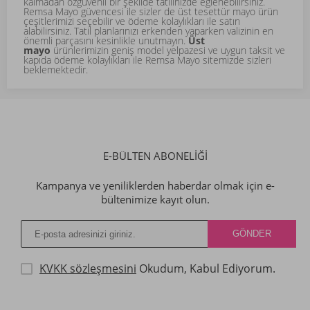
kalmadan özgüvenli bir şekilde tatilinizde eğlenebilirsiniz.
Remsa Mayo güvencesi ile sizler de üst tesettür mayo ürün
çeşitlerimizi seçebilir ve ödeme kolaylıkları ile satın
alabilirsiniz. Tatil planlarınızı erkenden yaparken valizinin en
önemli parçasını kesinlikle unutmayın.
Üst
mayo
ürünlerimizin geniş model yelpazesi ve uygun taksit ve
kapıda ödeme kolaylıkları ile Remsa Mayo sitemizde sizleri
beklemektedir.
E-BÜLTEN ABONELİĞİ
Kampanya ve yeniliklerden haberdar olmak için e-
bültenimize kayıt olun.
KVKK sözleşmesini
Okudum, Kabul Ediyorum.