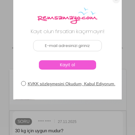
F** N** A**
|
22.06.2025
|
Beden: L
|
Boy: 172
|
Kilo: 62
Daha Fazla Yorum Göster
Kaynak: Trendyol
⚡ CollectAction
Ürün Soru ve Cevapları
Adasea
2li Yelekli Tulum Tam
Kapalı Tesettür Mayo 2185 Siyah
SORU
**** ****
27.11.2025
30 kg için uygun mudur?