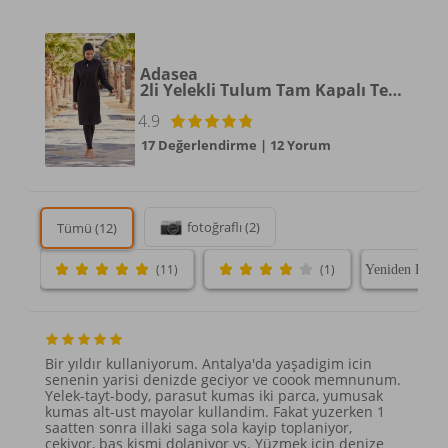
Adasea
2li Yelekli Tulum Tam Kapalı Tesettür Mayo 2185 Siyah
4.9
17 Değerlendirme
|
12 Yorum
fotoğraflı (2)
Tümü (12)
(11)
(1)
Bir yıldır kullaniyorum. Antalya'da yaşadigim icin
senenin yarisi denizde geciyor ve coook memnunum.
Yelek-tayt-body, parasut kumas iki parca, yumusak
kumas alt-ust mayolar kullandim. Fakat yuzerken 1
saatten sonra illaki saga sola kayip toplaniyor,
cekiyor, bas kismi dolaniyor vs. Yüzmek icin denize