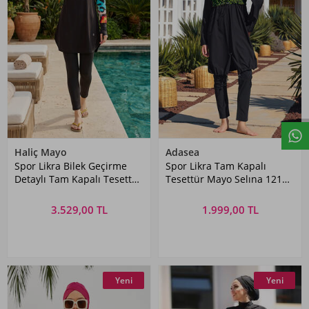
Haliç Mayo
Adasea
Spor Likra Bilek Geçirme
Spor Likra Tam Kapalı
Detaylı Tam Kapalı Tesettür
Tesettür Mayo Selına 1217
Mayo 6222 Siyah02
Siyah
3.529,00 TL
1.999,00 TL
Yeni
Yeni