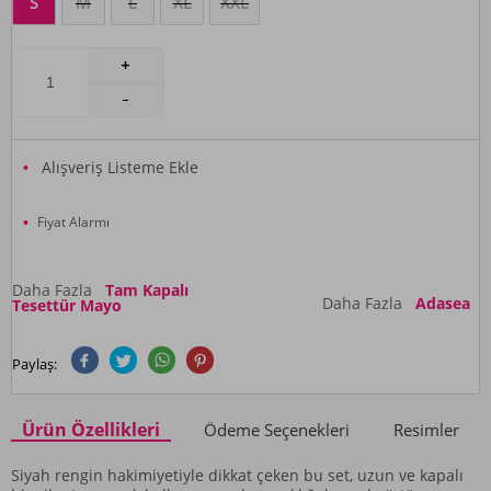
S
M
L
XL
XXL
Alışveriş Listeme Ekle
Fiyat Alarmı
Daha Fazla
Tam Kapalı
Daha Fazla
Adasea
Tesettür Mayo
Paylaş:
Ürün Özellikleri
Ödeme Seçenekleri
Resimler
Siyah rengin hakimiyetiyle dikkat çeken bu set, uzun ve kapalı