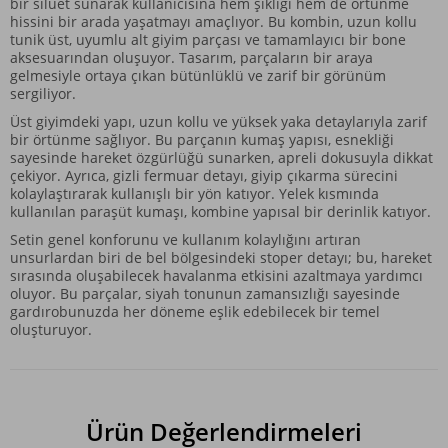
bir siluet sunarak kullanıcısına hem şıklığı hem de örtünme
hissini bir arada yaşatmayı amaçlıyor. Bu kombin, uzun kollu
tunik üst, uyumlu alt giyim parçası ve tamamlayıcı bir bone
aksesuarından oluşuyor. Tasarım, parçaların bir araya
gelmesiyle ortaya çıkan bütünlüklü ve zarif bir görünüm
sergiliyor.
Üst giyimdeki yapı, uzun kollu ve yüksek yaka detaylarıyla zarif
bir örtünme sağlıyor. Bu parçanın kumaş yapısı, esnekliği
sayesinde hareket özgürlüğü sunarken, apreli dokusuyla dikkat
çekiyor. Ayrıca, gizli fermuar detayı, giyip çıkarma sürecini
kolaylaştırarak kullanışlı bir yön katıyor. Yelek kısmında
kullanılan paraşüt kumaşı, kombine yapısal bir derinlik katıyor.
Setin genel konforunu ve kullanım kolaylığını artıran
unsurlardan biri de bel bölgesindeki stoper detayı; bu, hareket
sırasında oluşabilecek havalanma etkisini azaltmaya yardımcı
oluyor. Bu parçalar, siyah tonunun zamansızlığı sayesinde
gardırobunuzda her döneme eşlik edebilecek bir temel
oluşturuyor.
Ürün Değerlendirmeleri