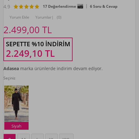
4.9
17 Değerlendirme
6 Soru & Cevap
Yorum Ekle
Yorumlar
|
(0)
2.499,00
TL
SEPETTE %10 İNDIRIM
2.249,10
TL
Adasea
marka ürünlerde indirim devam ediyor.
Seçiniz
Siyah