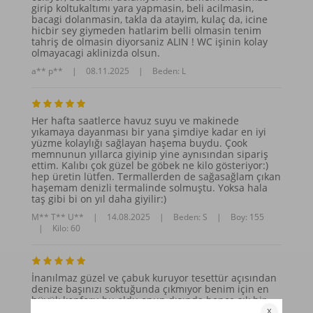
girip koltukaltımı yara yapmasin, beli acilmasin,
bacagi dolanmasin, takla da atayim, kulaç da, icine
hicbir sey giymeden hatlarim belli olmasin tenim
tahriş de olmasin diyorsaniz ALIN ! WC işinin kolay
olmayacagi aklinizda olsun.
a** p**
|
08.11.2025
|
Beden: L
Her hafta saatlerce havuz suyu ve makinede
yıkamaya dayanması bir yana şimdiye kadar en iyi
yüzme kolaylığı sağlayan haşema buydu. Çook
memnunun yıllarca giyinip yine aynısından sipariş
ettim. Kalıbı çok güzel be göbek ne kilo gösteriyor:)
hep üretin lütfen. Termallerden de sağasağlam çıkan
haşemam denizli termalinde solmuştu. Yoksa hala
taş gibi bi on yıl daha giyilir:)
M** T** U**
|
14.08.2025
|
Beden: S
|
Boy: 155
|
Kilo: 60
İnanılmaz güzel ve çabuk kuruyor tesettür açısından
denize başınızı soktuğunda çıkmıyor benim için en
büyük konforu bu oldu onun dışında bence şık bir
tesettür mayo kesin alınmalı