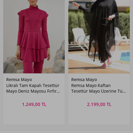
Remsa Mayo
Remsa Mayo
Likralı Tam Kapalı Tesettür
Remsa Mayo Kaftan
Mayo Deniz Mayosu Fırfır
Tesettür Mayo Üzerine Tül
Detaylı T223-46 Fuşya
Pareo 9222 Siyah
1.249,00 TL
2.199,00 TL