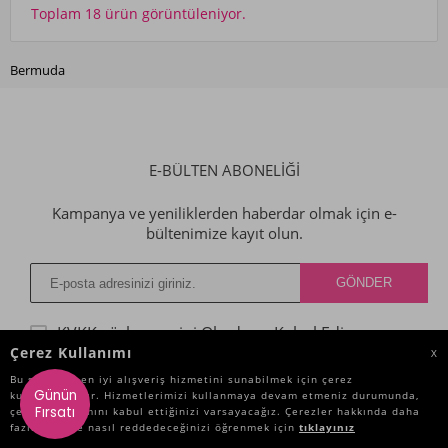
Toplam 18 ürün görüntüleniyor.
Bermuda
E-BÜLTEN ABONELİĞİ
Kampanya ve yeniliklerden haberdar olmak için e-
bültenimize kayıt olun.
KVKK sözleşmesini
Okudum, Kabul Ediyorum.
Çerez Kullanımı
X
Bu site size en iyi alışveriş hizmetini sunabilmek için çerez
Günün
kullanmaktadır. Hizmetlerimizi kullanmaya devam etmeniz durumunda,
KATEGORILER
Fırsatı
çerez kullanımını kabul ettiğinizi varsayacağız. Çerezler hakkında daha
fazla bilgi ve nasıl reddedeceğinizi öğrenmek için
tıklayınız