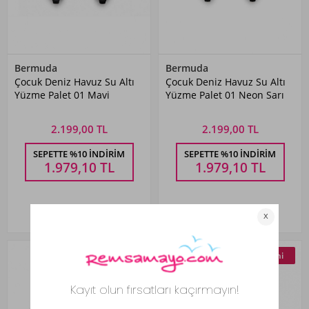
Bermuda
Bermuda
Çocuk Deniz Havuz Su Altı
Çocuk Deniz Havuz Su Altı
Yüzme Palet 01 Mavi
Yüzme Palet 01 Neon Sarı
2.199,00 TL
2.199,00 TL
SEPETTE %10 İNDIRIM
SEPETTE %10 İNDIRIM
1.979,10
TL
1.979,10
TL
Yeni
Yeni