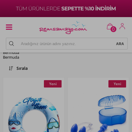
0
Bermuda
Bermuda
Sırala
Yeni
Yeni