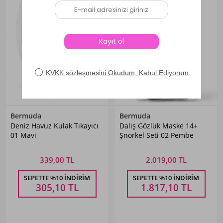
Bermuda
Bermuda
Deniz Havuz Kulak Tıkayıcı
Dalış Gözlük Maske 14+
01 Mavi
Şnorkel Seti 02 Pembe
339,00 TL
2.019,00 TL
SEPETTE %10 İNDIRIM
SEPETTE %10 İNDIRIM
305,10
TL
1.817,10
TL