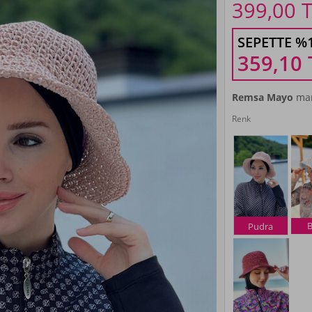
399,00
T
SEPETTE %
359,10
Remsa Mayo
mar
Renk
B
Pudra