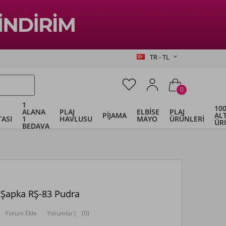
TR - TL
0
1
100
ALANA
PLAJ
ELBİSE
PLAJ
PİJAMA
ALT
ASI
1
HAVLUSU
MAYO
ÜRÜNLERİ
ÜR
BEDAVA
 Şapka RŞ-83 Pudra
Yorum Ekle
Yorumlar
|
(0)