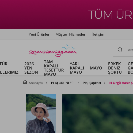
Yeni Ürünler
Müşteri Hizmetleri
İletişim
TAM
TÜR
2026
YARI
ERKEK
G
KAPALI
YENİ
KAPALI
MAYO
DENİZ
G
TESETTÜR
LLERİMİZ
SEZON
MAYO
ŞORTU
B
MAYO
Anasayfa
PLAJ ÜRÜNLERİ
Plaj Şapkası
El Örgü Hasır 