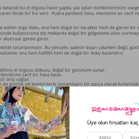
şu katacak bu el örgüsü hasır şapka, yaz ayları kombinlerinizin vazg
tibaren ferah bir his verir. Pudra pembesi tonu, mevsimin en zarif r
edilen örgü doku, ona hem doğal bir karakter hem de görsel bir ze
ayesinde kullanıcısına dış mekanda doğal bir gölgeleme alanı sunmay
ir aksesuar görevi görür.
ekilde tasarlanmıştır. Bu yönüyle, sadece dışarı çıkarken değil, gü
malzeme, ona hem hafiflik hem de doğal bir doku kazandırır.
ilmiş el örgüsü dokusu, doğal bir görünüm sunar.
inlerine zarif bir hava katar.
ir örtü sağlar.
de günlük şık kombinlerle tamamlayıcı bir parça olarak kullanılabi
n ideal bir seçenektir. Yapısı sayesinde farklı parçalarla bir aray
Benzer Ürünler