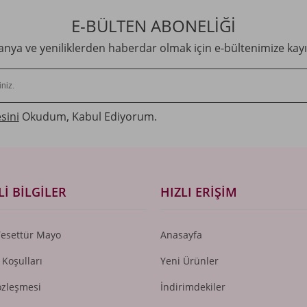
E-BÜLTEN ABONELİĞİ
ya ve yeniliklerden haberdar olmak için e-bültenimize kayı
sini
Okudum, Kabul Ediyorum.
I BILGILER
HIZLI ERIŞIM
Tesettür Mayo
Anasayfa
 Koşulları
Yeni Ürünler
özleşmesi
İndirimdekiler