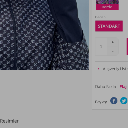
Bordo
Beden
STANDART
Alışveriş Lis
Daha Fazla
Plaj
Paylaş:
Resimler