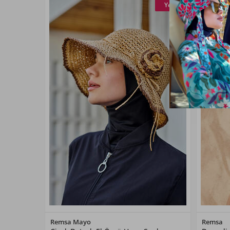
Yeni
Renk Seçiniz
Remsa Mayo
Remsa