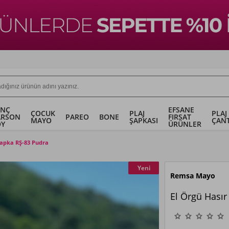
ENÇ
EFSANE
ÇOCUK
PLAJ
PLAJ
ARSON
PAREO
BONE
FIRSAT
MAYO
ŞAPKASI
ÇANT
OY
ÜRÜNLER
Şapka RŞ-83 Pudra
Yeni
Remsa Mayo
El Örgü Hasır