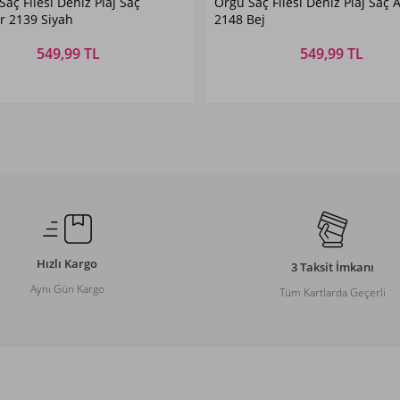
Saç Filesi Deniz Plaj Saç
Örgü Saç Filesi Deniz Plaj Saç 
Siyah
Bej
r 2139 Siyah
2148 Bej
549,99 TL
549,99 TL
Beden Seçiniz
Beden Seçiniz
STANDART
STANDART
Hızlı Kargo
3 Taksit İmkanı
Aynı Gün Kargo
Tüm Kartlarda Geçerli