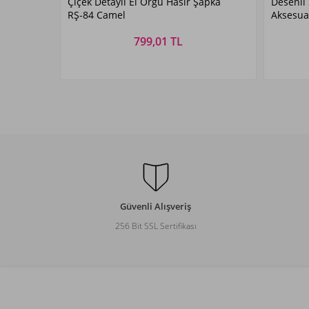
Çiçek Detaylı El Örgü Hasır Şapka
Desenli 
Camel
RŞ-84 Camel
Aksesua
799,01 TL
Beden Seçiniz
STANDART
Güvenli Alışveriş
256 Bit SSL Sertifikası