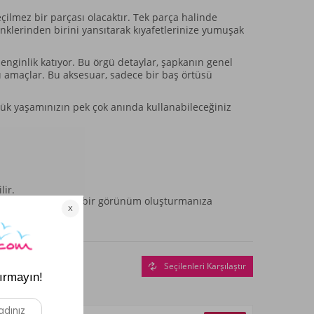
eçilmez bir parçası olacaktır. Tek parça halinde
enklerinden birini yansıtarak kıyafetlerinize yumuşak
nginlik katıyor. Bu örgü detaylar, şapkanın genel
ı amaçlar. Bu aksesuar, sadece bir baş örtüsü
nlük yaşamınızın pek çok anında kullanabileceğiniz
lir.
a gelerek bütünlüklü bir görünüm oluşturmanıza
Seçilenleri Karşılaştır