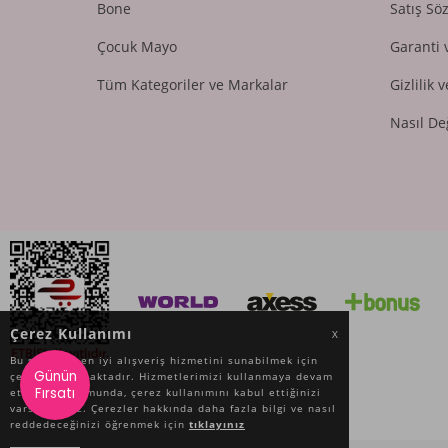
Bone
Satış Sö
Çocuk Mayo
Garanti 
Tüm Kategoriler ve Markalar
Gizlilik 
Nasıl De
Çerez Kullanımı
X
Bu site size en iyi alışveriş hizmetini sunabilmek için
Günün
çerez kullanmaktadır. Hizmetlerimizi kullanmaya devam
Fırsatı
etmeniz durumunda, çerez kullanımını kabul ettiğinizi
varsayacağız. Çerezler hakkında daha fazla bilgi ve nasıl
reddedeceğinizi öğrenmek için
tıklayınız