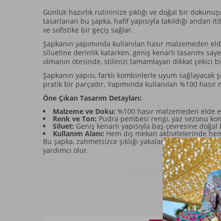
Günlük hazırlık rutininize şıklığı ve doğal bir dokunu
tasarlanan bu şapka, hafif yapısıyla takıldığı andan i
ve sofistike bir geçiş sağlar.
Şapkanın yapımında kullanılan hasır malzemeden elde 
siluetine derinlik katarken, geniş kenarlı tasarımı s
olmanın ötesinde, stilinizi tamamlayan dikkat çekici b
Şapkanın yapısı, farklı kombinlerle uyum sağlayacak ş
pratik bir parçadır. Yapımında kullanılan %100 hasır 
Öne Çıkan Tasarım Detayları:
Malzeme ve Doku:
%100 hasır malzemeden elde ed
Renk ve Ton:
Pudra pembesi rengi, yaz sezonu komb
Siluet:
Geniş kenarlı yapısıyla baş çevresine doğal b
Kullanım Alanı:
Hem dış mekan aktivitelerinde hem 
Bu şapka, zahmetsizce şıklığı yakalamak isteyenler içi
yardımcı olur.