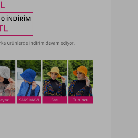
L
10 İNDIRIM
TL
ka ürünlerde indirim devam ediyor.
eyaz
SAKS MAVİ
Sarı
Turuncu