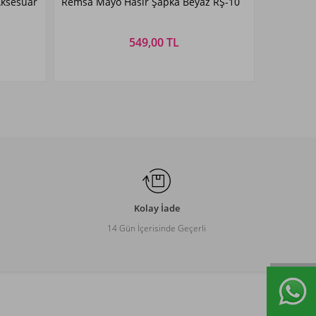
Aksesuar
Remsa Mayo Hasır Şapka Beyaz RŞ-10
Beyaz
549,00 TL
Beden Seçiniz
STANDART
Kolay İade
14 Gün İçerisinde Geçerli