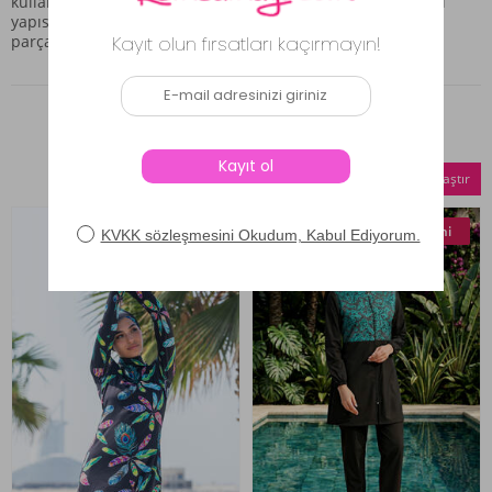
kullanımda size güven verir. Ürünün dayanıklılığı ve kaliteli
yapısı sayesinde uzun yıllar boyunca şık ve konforlu bir
parçanız olacaktır.
Benzer Ürünler
Seçilenleri Karşılaştır
Yeni
Yeni