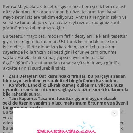
Remsa Mayo olarak, tesettür giyiminize hem şıklık hem de üst
düzey konforu bir arada sunan bu özel tasarım tam kapalı
mayo setini sizlere takdim ediyoruz. Antrasit renginin sakin ve
sofistike tonu, plajda veya havuz keyfinizde aradığınız zarif
görünümü yakalamanızı sağlar.
Bu tesettür mayo seti, modern fırfır detayları ile klasik tesettür
giyimi estetiğini harmanlar. Üst tunik kısmındaki ince fırfır
işlemeler, silüete dinamizm katarken, uzun kollu tasarımı
sayesinde kollarınızın serbestliğini korur ve tam örtünme
sağlar. Esnek likralı kumaş yapısı sayesinde hareket
özgürlüğünüzü kısıtlamadan rahatça yüzebilir veya günlük
aktivitelerinizi sürdürebilirsiniz.
Zarif Detaylar: Üst kısmındaki fırfırlar, bu parçayı sıradan
bir mayo setinden ayırarak özel bir görünüm kazandırır.
Konforlu Esneklik: Likralı kumaş kullanımı, vücudunuza
uyumlu, esnek bir oturum sağlayarak uzun süreli kullanımda
bile rahatlık sunar.
Tam Kapama: Tasarım, tesettür giyime uygun olacak
şekilde özenle yapılmış olup, maksimum örtünme ve güvenli
bir görünüm sağlar.
Bu takım, geniş beden aralığına sahip olması sayesinde farklı
vücut tiplerine uyum sağlayarak herkesin rahatlıkla tercih
edebileceği bir konfor sunar. Remsa Mayo kalitesiyle üretilen
bu ürün, hem estetik beklentilerinizi karşılar hem de günlük