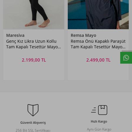
Maresiva
Remsa Mayo
Genç Kız Likra Uzun Kollu
Remsa Önü Kapaklı Paraşüt
Tam Kapalı Tesettür Mayo
Tam Kapalı Tesettür Mayo
2901 Siyah
R030 Nuray Koyu Lacivert
2.199,00 TL
2.499,00 TL
Hızlı Kargo
Güvenli Alışveriş
Aynı Gün Kargo
256 Bit SSL Sertifikası