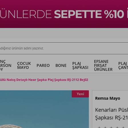
ENÇ
EFSANE
ÇOCUK
PLAJ
PLAJ
ARSON
PAREO
BONE
FIRSAT
MAYO
ŞAPKASI
ÇANT
OY
ÜRÜNLER
üllü Nakış Detaylı Hasır Şapka Plaj Şapkası RŞ-2112 Bej02
Yeni
Remsa Mayo
Kenarları Püs
Şapkası RŞ-2