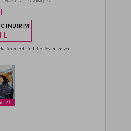
Yorum Ekle
Yorumlar
|
(0)
L
10 İNDIRIM
TL
ka ürünlerde indirim devam ediyor.
mel02