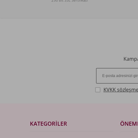
256 Bit SSL Sertifikası
Kampan
KVKK sözleşme
KATEGORILER
ÖNEML