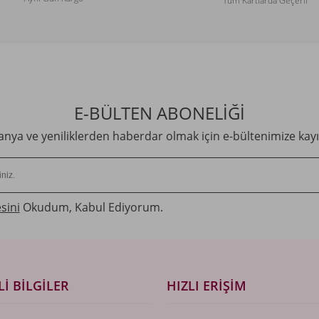
Tüm Kartlarda Geçerli
E-BÜLTEN ABONELİĞİ
ya ve yeniliklerden haberdar olmak için e-bültenimize kayı
sini
Okudum, Kabul Ediyorum.
I BILGILER
HIZLI ERIŞIM