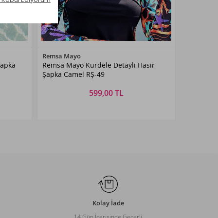
Renk Seçiniz
Remsa Mayo
Şapka
Remsa Mayo Kurdele Detaylı Hasır
Kahverengi
Şapka Camel RŞ-49
599,00 TL
Beden Seçiniz
STANDART
Kolay İade
14 Gün İçerisinde Geçerli