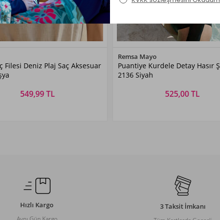
Renk Seçiniz
Renk Seçiniz
Remsa Mayo
 Filesi Deniz Plaj Saç Aksesuar
Puantiye Kurdele Detay Hasır 
Fuşya
Siyah
şya
2136 Siyah
549,99 TL
525,00 TL
Beden Seçiniz
Beden Seçiniz
STANDART
STANDART
Hızlı Kargo
3 Taksit İmkanı
Aynı Gün Kargo