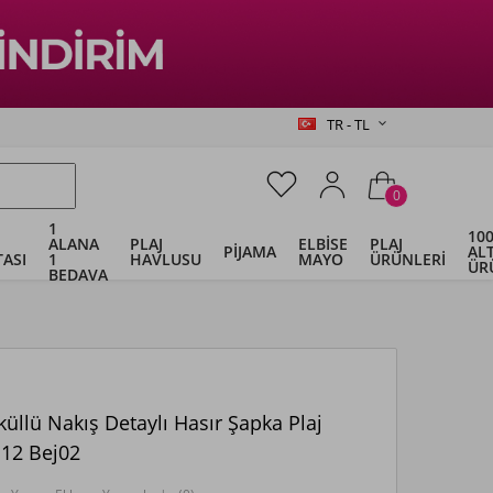
TR - TL
0
1
100
ALANA
PLAJ
ELBİSE
PLAJ
PİJAMA
ALT
ASI
1
HAVLUSU
MAYO
ÜRÜNLERİ
ÜR
BEDAVA
küllü Nakış Detaylı Hasır Şapka Plaj
112 Bej02