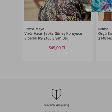
Renk Seçiniz
Remsa Mayo
Remsa
Vizör Hasır Şapka Güneş Koruyucu
Örgü Saç
Siyah
Siperlik RŞ-2105 Siyah Bej
2148 Fu
549,00 TL
Beden Seçiniz
STANDART
Güvenli Alışveriş