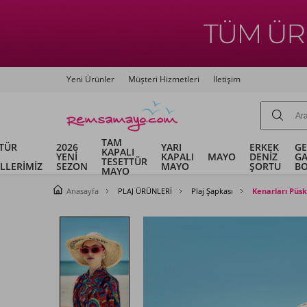
Yeni Ürünler
Müşteri Hizmetleri
İletişim
TAM
TÜR
2026
YARI
ERKEK
G
KAPALI
YENİ
KAPALI
MAYO
DENİZ
G
TESETTÜR
LLERİMİZ
SEZON
MAYO
ŞORTU
B
MAYO
Anasayfa
PLAJ ÜRÜNLERİ
Plaj Şapkası
Kenarları Püsk