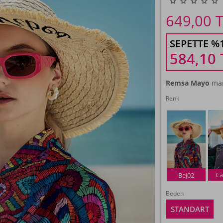
649,00
T
SEPETTE %
584,10
Remsa Mayo
mar
Renk
Ca
Bej02
Beden
STANDART