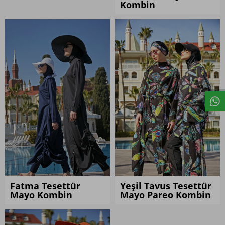
Kombin
Kombini İncele
Kombini İncele
Fatma Tesettür
Yeşil Tavus Tesettür
Mayo Kombin
Mayo Pareo Kombin