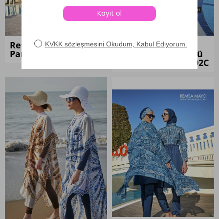
Kombini İncele
Kombini İncele
Retro Tesettür Mayo
Etek Pareolu
Pareo Kombin
Performans Yüzücü
Mayo Kombini R092C