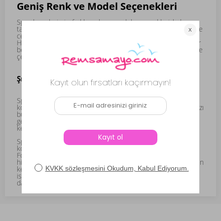
Geniş Renk ve Model Seçenekleri
Spor bonelerimiz, farklı renk ve model seçenekleriyle her
tarza hitap ediyor. Hem klasik renkleri tercih edenler hem de
cesur desenleri sevenler için geniş bir yelpaze sunuyoruz.
Hem spor kıyafetlerinizle uyumlu hem de tarzınıza özgü spor
bone modellerimizle spor aktivitelerinizde dikkatleri üzerinize
çekin.
Şıklık ve Rahatlığı Birleştirin
Spor yaparken hem tarzınızı yansıtmak hem de rahatlığınızı
korumak istiyorsanız, spor bone koleksiyonumuzda aradığınızı
bulacaksınız. Fonksiyonel tasarım ve şık detayların bir araya
geldiği bu modeller, spor yapmanın keyfini çıkarırken
kendinizi iyi hissetmenizi sağlayacak.
Spor bone koleksiyonumuz, hareket özgürlüğünüzü
koruyarak spor yaparken şıklığı elden bırakmanızı sağlar.
Fonksiyonel tasarımı ve geniş renk seçenekleriyle her tarza
hitap eden bu koleksiyon, spor yaparken tarzınızı yansıtmanın
keyfini sunuyor. Siz de stilinizi sahada da konuşturmak
istiyorsanız, REMSA'nın spor bone modellerini keşfetmeye
davetlisiniz.