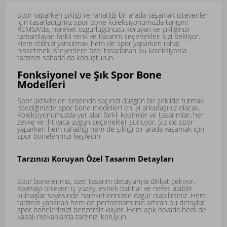
Spor yaparken şıklığı ve rahatlığı bir arada yaşamak isteyenler
için tasarladığımız spor bone koleksiyonumuzla tanışın!
REMSA'da, hareket özgürlüğünüzü koruyan ve şıklığınızı
tamamlayan farklı renk ve tasarım seçenekleri sizi bekliyor.
Hem stilinizi yansıtmak hem de spor yaparken rahat
hissetmek isteyenlere özel tasarlanan bu koleksiyonla
tarzınızı sahada da konuşturun.
Fonksiyonel ve Şık Spor Bone
Modelleri
Spor aktiviteleri sırasında saçınızı düzgün bir şekilde tutmak
istediğinizde spor bone modelleri en iyi arkadaşınız olacak.
Koleksiyonumuzda yer alan farklı kesimler ve tasarımlar, her
zevke ve ihtiyaca uygun seçenekler sunuyor. Siz de spor
yaparken hem rahatlığı hem de şıklığı bir arada yaşamak için
spor bonelerimizi keşfedin.
Tarzınızı Koruyan Özel Tasarım Detayları
Spor bonelerimiz, özel tasarım detaylarıyla dikkat çekiyor.
Kaymayı önleyen iç yüzey, esnek bantlar ve nefes alabilir
kumaşlar sayesinde hareketlerinizde özgür olabilirsiniz. Hem
tarzınızı yansıtan hem de performansınızı artıran bu detaylar,
spor bonelerimizi benzersiz kılıyor. Hem açık havada hem de
kapalı mekanlarda tarzınızı koruyun.