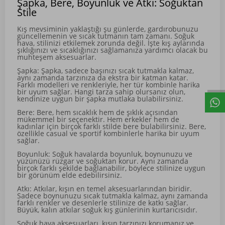
Şapka, Bere, Boyunluk ve Atkı: Soğuktan
Stile
Kış mevsiminin yaklaştığı şu günlerde, gardırobunuzu
güncellemenin ve sıcak tutmanın tam zamanı. Soğuk
hava, stilinizi etkilemek zorunda değil. İşte kış aylarında
şıklığınızı ve sıcaklığınızı sağlamanıza yardımcı olacak bu
muhteşem aksesuarlar.
Şapka: Şapka, sadece başınızı sıcak tutmakla kalmaz,
aynı zamanda tarzınıza da ekstra bir katman katar.
Farklı modelleri ve renkleriyle, her tür kombinle harika
bir uyum sağlar. Hangi tarza sahip olursanız olun,
kendinize uygun bir şapka mutlaka bulabilirsiniz.
Bere: Bere, hem sıcaklık hem de şıklık açısından
mükemmel bir seçenektir. Hem erkekler hem de
kadınlar için birçok farklı stilde bere bulabilirsiniz. Bere,
özellikle casual ve sportif kombinlerle harika bir uyum
sağlar.
Boyunluk: Soğuk havalarda boyunluk, boynunuzu ve
yüzünüzü rüzgar ve soğuktan korur. Aynı zamanda
birçok farklı şekilde bağlanabilir, böylece stilinize uygun
bir görünüm elde edebilirsiniz.
Atkı: Atkılar, kışın en temel aksesuarlarından biridir.
Sadece boynunuzu sıcak tutmakla kalmaz, aynı zamanda
farklı renkler ve desenlerle stilinize de katkı sağlar.
Büyük, kalın atkılar soğuk kış günlerinin kurtarıcısıdır.
Soğuk hava aksesuarları, kışın tarzınızı korumanız ve