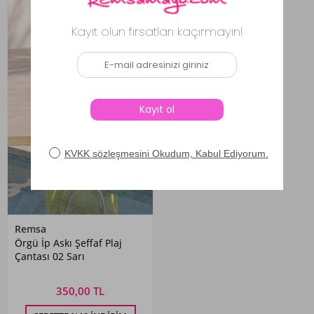
Yeni
Remsa
Örgü İp Askı Şeffaf Plaj
Çantası 02 Sarı
350,00 TL