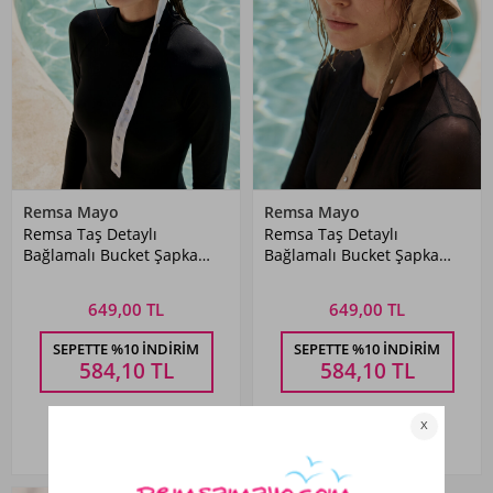
Remsa Mayo
Remsa Mayo
Remsa Taş Detaylı
Remsa Taş Detaylı
Bağlamalı Bucket Şapka
Bağlamalı Bucket Şapka
RŞBUC-04 Beyaz
RŞBUC-04 Bej
649,00 TL
649,00 TL
SEPETTE %10 İNDIRIM
SEPETTE %10 İNDIRIM
584,10
TL
584,10
TL