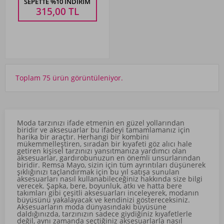
SEPETTE %10 İNDIRIM
315,00
TL
Toplam 75 ürün görüntüleniyor.
Moda tarzınızı ifade etmenin en güzel yollarından
biridir ve aksesuarlar bu ifadeyi tamamlamanız için
harika bir araçtır. Herhangi bir kombini
mükemmelleştiren, sıradan bir kıyafeti göz alıcı hale
getiren kişisel tarzınızı yansıtmanıza yardımcı olan
aksesuarlar, gardırobunuzun en önemli unsurlarından
biridir. Remsa Mayo, sizin için tüm ayrıntıları düşünerek
şıklığınızı taçlandırmak için bu yıl satışa sunulan
aksesuarları nasıl kullanabileceğiniz hakkında size bilgi
verecek.
Şapka
, bere, boyunluk, atkı ve hatta bere
takımları gibi çeşitli aksesuarları inceleyerek, modanın
büyüsünü yakalayacak ve kendinizi göstereceksiniz.
Aksesuarların moda dünyasındaki büyüsüne
daldığınızda, tarzınızın sadece giydiğiniz kıyafetlerle
değil, aynı zamanda seçtiğiniz aksesuarlarla nasıl