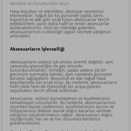
Mevsime ve Duruma Göre Seçin
Hava koşulları ve etkinlikler, aksesuar seçiminizi
etkileyebilir. Soğuk bir kış gününde şapka, bere,
boyunluk ve atkı gibi sıcak tutan aksesuarlar tercih
edilebilirken, yazın daha hafif ve renkli aksesuarlar
kullanabilirsiniz. Özel bir etkinliğe giderken,
aksesuarlarınızı o etkinliğe uygun seçmek şıklığınızı
arttırabilir.
Aksesuarların İşlevselliği
Aksesuarların sadece şık olması önemli değildir, aynı
zamanda işlevselliğin de göz önünde
bulundurulmalıdır. Örneğin, şapka sadece şık bir
görünüm sunmakla kalmaz, aynı zamanda güneşten
koruma sağlayabilir. Boyunluk ve atkı soğuk hava
koşullarında sizi sıcak tutar. Bu nedenle, aksesuarların
hem şıklık hem de işlevselliği bir araya getiren
seçenekleri tercih etmek önemlidir.
Aksesuarlar, stilinizi kişiselleştiren ve kıyafetlerinizi
tamamlayan unsurlardır. Bu nedenle, aksesuarlarınızı
seçerken kişisel zevklerinizi, kıyafetlerinizin tarzını ve
ihtiyaçlarınızı dikkate alarak doğru kararları vermek,
şıklığınızı taçlandırmanızı sağlar. Aksesuarları doğru
seçtiğinizde, her an ve her durumda kendinizi
göstereceksiniz.