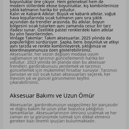
boyunluklar öne çıkıyor. Hem geleneksel hem de
modern stillerdeki ekose boyunluklar, kış kombinlerinize
şıklık katmanın harika bir yoludur.
Kalın ve Kabarık Atkılar: Büyük ve kabarık atkılar, soğuk
hava koşullarında sıcak tutmanın yanı sıra şıklık
açısından da trendler arasında. Bu atkılar, boyun
bölgesini sıcak tutarken aynı zamanda cesur bir tarz
ifadesi sunar. Özellikle pastel renklerdeki kalın atkılar
bu yılın favorilerinden.
Vintage Takımlar: Takım aksesuarlar, 2025 yılında da
popülerliğini sürdürüyor. Şapka, bere, boyunluk ve atkıyı
aynı tarzda ve renkte kombinleyerek, şıklığınıza ve
koordinasyonunuza özen gösterebilirsiniz.
Aksesuarlar, her sezon değişen modaya uyum
sağlamanın ve tarzınızı güncellemenin harika bir
yoludur. 2023 yılında ön planda olan bu aksesuar
trendleri, gardırobunuzu yenilemek ve tarzınızı
güncellemek için mükemmel fırsatlar sunuyor. Tarzınızı
yansıtan ve sizi sıcak tutan aksesuarları seçerek, her
mevsim şık ve güncel görünmenin keyfini
çıkarabilirsiniz.
Aksesuar Bakımı ve Uzun Ömür
Aksesuarlar, gardırobunuzun vazgeçilmez bir parçasıdır
ve doğru bakım ile uzun yıllar boyunca şıklığınızı
tamamlarlar. Aksesuarlarınızın ömrünü uzatmak ve her
zaman en iyi görünümde tutmak için dikkat etmeniz
gereken bazı önemli ipuçları bulunmaktadır.