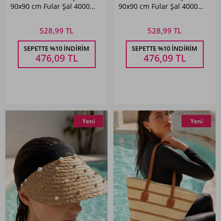
90x90 cm Fular Şal 4000
90x90 cm Fular Şal 4000
Kahverengi
Siyah
528,99 TL
528,99 TL
SEPETTE %10 İNDIRIM
SEPETTE %10 İNDIRIM
476,09
TL
476,09
TL
Yeni
Yeni