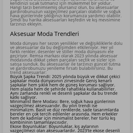
kendinizi sıcak tutmanız için mükemmel bir yoldur.
Hangi tarzı benimsemiş olursanız olun, bu aksesuarlar
gardırobunuzun vazgeçilmez parçaları olabilir ve soğuk
hava günlerinde şıklığınızı korumanıza yardımcı olabilir.
Şimdi bu harika aksesuarları keşfedin ve kış mevsimine
tarzınızı ekleyin.
Aksesuar Moda Trendleri
Moda dünyası her sezon yenilikler ve değişikliklerle dolu
ve aksesuarlar da bu değişimden etkileniyor. Her yıl
farklı renkler, desenler ve stiller moda dünyasını ele
geçiriyor. Remsa markası olarak 2023 yılında aksesuar
modasında dikkat çeken parçaları seçtik ve sizler için
satışa sunduk. Bu aksesuarlar ile tarzınızı güncel tutma
ve gardırobunuzu yenileme fırsatı bulabilirsiniz. Bu
trend aksesuarlar:
Büyük Şapka Trendi: 2025 yılında büyük ve dikkat çekici
şapkalar moda dünyasının zirvesinde Geniş kenarlı
şapkalar hem şıklık hem de güneş koruması sağlıyor.
Hem plajda hem de şehirde rahatlıkla kullanabilirler.
Aynı zamanda renkli ve desenli şapkalar da bu trende
katkı sağlıyor.
Minimalist Bere Modası: Bere, soğuk hava günlerinin
vazgeçilmez aksesuarıdır. Bu yılın trendi ise
minimalizm. Basit ve düz renklerde, sade tasarımlarda
bereler en çok tercih edilenler arasında. Hem erkekler
hem de kadınlar için minimalist bereler, her türlü kış
kombininin tamamlayıcısıdır.
Ekose Boyunluklar: Boyunluklar, kış aylarının
vazgeçilmezi olan aksesuarlardır. 2023'te ekose desenli