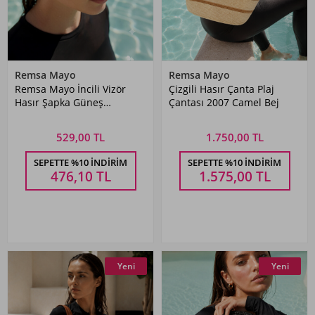
Remsa Mayo
Remsa Mayo
Remsa Mayo İncili Vizör
Çizgili Hasır Çanta Plaj
Hasır Şapka Güneş
Çantası 2007 Camel Bej
Koruyucu Siperlik RŞ-2135
Camel
529,00 TL
1.750,00 TL
SEPETTE %10 İNDIRIM
SEPETTE %10 İNDIRIM
476,10
TL
1.575,00
TL
Yeni
Yeni