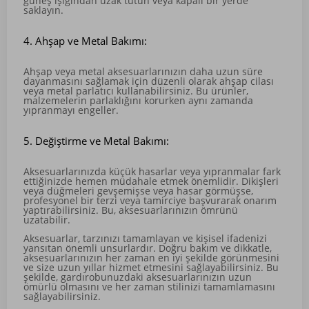
güneş ışığından uzak tutun veya kapalı bir yerde
saklayın.
4. Ahşap ve Metal Bakımı:
Ahşap veya metal aksesuarlarınızın daha uzun süre
dayanmasını sağlamak için düzenli olarak ahşap cilası
veya metal parlatıcı kullanabilirsiniz. Bu ürünler,
malzemelerin parlaklığını korurken aynı zamanda
yıpranmayı engeller.
5. Değiştirme ve Metal Bakımı:
Aksesuarlarınızda küçük hasarlar veya yıpranmalar fark
ettiğinizde hemen müdahale etmek önemlidir. Dikişleri
veya düğmeleri gevşemişse veya hasar görmüşse,
profesyonel bir terzi veya tamirciye başvurarak onarım
yaptırabilirsiniz. Bu, aksesuarlarınızın ömrünü
uzatabilir.
Aksesuarlar, tarzınızı tamamlayan ve kişisel ifadenizi
yansıtan önemli unsurlardır. Doğru bakım ve dikkatle,
aksesuarlarınızın her zaman en iyi şekilde görünmesini
ve size uzun yıllar hizmet etmesini sağlayabilirsiniz. Bu
şekilde, gardırobunuzdaki aksesuarlarınızın uzun
ömürlü olmasını ve her zaman stilinizi tamamlamasını
sağlayabilirsiniz.