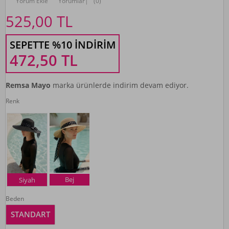
Yorum Ekle
Yorumlar
|
(0)
525,00
TL
SEPETTE %10 İNDIRIM
472,50
TL
Remsa Mayo
marka ürünlerde indirim devam ediyor.
Renk
Bej
Siyah
Beden
STANDART