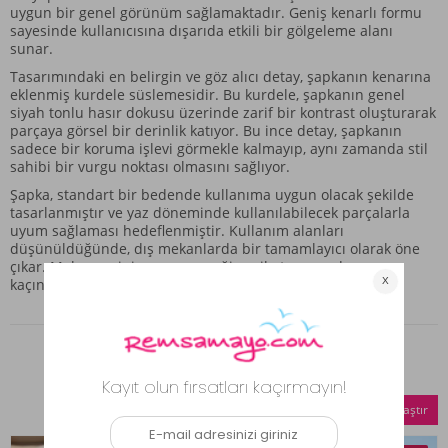
uygun bir genel görünüm sağlamaktadır. Geniş kenarlı formu
sayesinde kullanıcısına dışarıda etkili bir gölgeleme alanı
sunar.
Tasarımındaki en belirgin ve göz alıcı detay, şapkanın kenarına
eklenmiş kurdele süslemesidir. Bu kurdele, şapkanın genel
siyah tonlu hasır dokusu üzerinde zarif bir kontrast oluşturarak
parçaya görsel bir derinlik katıyor. Bu ince detay, şapkanın
sadece bir koruma işlevi görmekle kalmayıp, aynı zamanda stil
sahibi bir vurgu noktası olmasını sağlıyor.
Şapka, standart bir bedende kullanıma uygun olacak şekilde
tasarlanmıştır ve yaz döneminde kullanılabilecek parçalarla
uyum sağlaması hedeflenmiştir. Kullanım alanları
düşünüldüğünde, dış mekanlarda bir tamamlayıcı olarak öne
çıkar. Malzemesinin yapısı gereği, su ile temasından
kaçınılması önerilmektedir.
Benzer Ürünler
Seçilenleri Karşılaştır