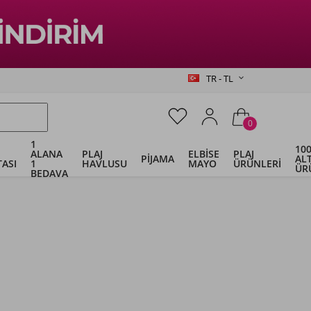
TR - TL
0
1
100
ALANA
PLAJ
ELBİSE
PLAJ
PİJAMA
ALT
ASI
1
HAVLUSU
MAYO
ÜRÜNLERİ
ÜR
BEDAVA