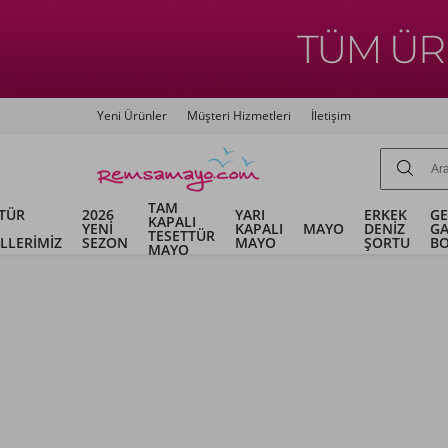
Yeni Ürünler
Müşteri Hizmetleri
İletişim
TAM
TÜR
2026
YARI
ERKEK
G
KAPALI
YENİ
KAPALI
MAYO
DENİZ
G
TESETTÜR
LLERİMİZ
SEZON
MAYO
ŞORTU
B
MAYO