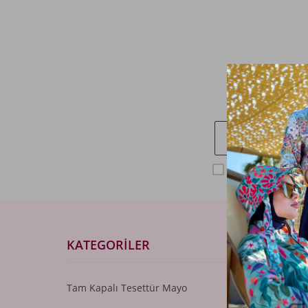
Kampan
KVKK sözleşme
KATEGORILER
ÖNEML
Tam Kapalı Tesettür Mayo
Toptan 