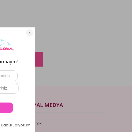
t olun.
SOSYAL MEDYA
TikTok