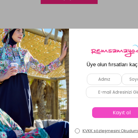
E-BÜLTEN ABONELİĞİ
ya ve yeniliklerden haberdar olmak için e-bültenimize kayı
sini
Okudum, Kabul Ediyorum.
I BILGILER
HIZLI ERIŞIM
Tesettür Mayo
Anasayfa