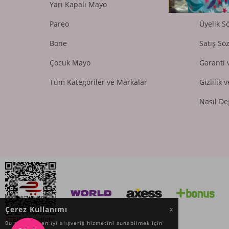
Yarı Kapalı Mayo
Teslimat
Pareo
Üyelik S
Bone
Satış Sö
Çocuk Mayo
Garanti 
Tüm Kategoriler ve Markalar
Gizlilik 
Nasıl De
Çerez Kullanımı
X
Bu site size en iyi alışveriş hizmetini sunabilmek için