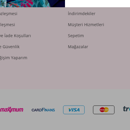
 Koşulları
Yeni Ürünler
özleşmesi
İndirimdekiler
zleşmesi
Müşteri Hizmetleri
ve İade Koşulları
Sepetim
ve Güvenlik
Mağazalar
ğişim Yaparım