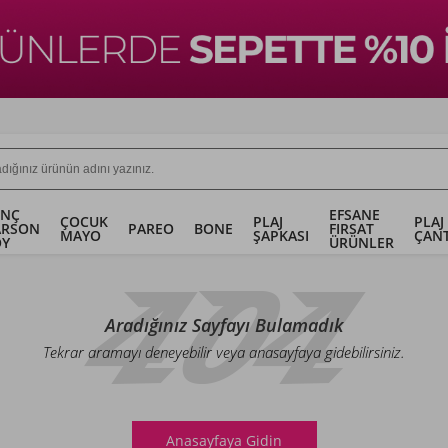
ENÇ
EFSANE
ÇOCUK
PLAJ
PLAJ
ARSON
PAREO
BONE
FIRSAT
MAYO
ŞAPKASI
ÇANT
OY
ÜRÜNLER
Aradığınız Sayfayı Bulamadık
Tekrar aramayı deneyebilir veya anasayfaya gidebilirsiniz.
Anasayfaya Gidin