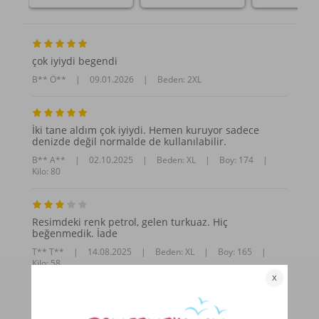
çok iyiydi begendi
B** Ö**
|
09.01.2026
|
Beden: 2XL
İki tane aldım çok iyiydi. Hemen kuruyor sadece
denizde değil normalde de kullanılabilir.
B** A**
|
02.10.2025
|
Beden: XL
|
Boy: 174
|
Kilo: 80
Resimdeki renk petrol, gelen turkuaz. Hiç
beğenmedik. İade
T** T**
|
14.08.2025
|
Beden: XL
|
Boy: 165
|
Kilo: 58
Daha Fazla Yorum Göster