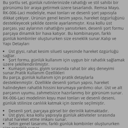
Bu şortlu set, günlük rutinlerinizde rahatlığı ve stil sahibi bir
görünümü bir araya getirmek üzere tasarlandı. Remsa Mayo,
RK-006-Laci modeliyle, mavi tonları ve desenli şort yapısıyla
dikkat çekiyor. Ürünün genel kesim yapısı, hareket özgürlüğünü
destekleyecek şekilde özenle ayarlanmıştır. Kısa kollu üst
parçası, yaz aylarının rahatlığını yansıtırken, desenli şort formu
parçaya dinamik bir hava katıyor. Bu kombinasyon, farklı
günlük kombinler oluştururken size esneklik sunar.Kalıp ve
Yapı Detayları
Üst giysi, rahat kesim silueti sayesinde hareket özgürlüğü
sağlar.
Şort formu, günlük kullanım için uygun bir rahatlık sağlamak
üzere şekillendirilmiştir.
Kumaşın yapısı, giyim sırasında rahat bir akış deneyimi
sunar.Pratik Kullanım Özellikleri
Bu parça, günlük kullanım için pratik detaylarla
desteklenmiştir. Özellikle desenli şortun yapısı, hareket
halindeyken rahatlık hissini korumaya yardımcı olur. Üst ve alt
parçanın uyumu, zahmetsizce hazırlanmış bir görünüm sunar.
RK-006-Laci modelinin koyu mavi tonları ve desenli deseni,
günlük stilinize canlılık katmak için özenle seçilmiştir.
Desenli şort, parçaya görsel bir derinlik katmaktadır.
Üst giysi, kısa kollu yapısıyla günlük aktiviteler sırasında
rahat hareket etme imkanı sunar.
Setin genel tasarımı, farklı günlük kombinler oluştururken
size esneklik sunar.