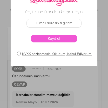
Kaynak: Trendyol
⚡ CollectAction
Ürün Soru ve Cevapları
Remsa Mayo
Remsa Erkek Havuz
Deniz Uzun Kapri Şort Mayo
RK006 Lacivert Rüzgar
SORU
**** ****
15.07.2026
Üstündekinin linki varmı
CEVAP
Merhabalar efendim mevcut değildir
Remsa Mayo
15.07.2026