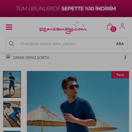
0
ERKEK DENIZ ŞORTU
Yeni