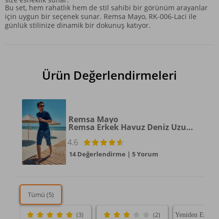
Bu set, hem rahatlık hem de stil sahibi bir görünüm arayanlar
için uygun bir seçenek sunar. Remsa Mayo, RK-006-Laci ile
günlük stilinize dinamik bir dokunuş katıyor.
Ürün Değerlendirmeleri
Remsa Mayo
Remsa Erkek Havuz Deniz Uzun Kapri Şort Mayo RK006 Lacivert Rüzgar
4.6
14 Değerlendirme
|
5 Yorum
Tümü (5)
(3)
(2)