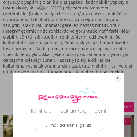
örgüsüyle yapılmış olan bu plaj şapkası, katlanabilir yapısıyla
taşıma kolaylığı sağlar. %100 polyester malzemeden
üretilmiştir. Şapkanın siperlik uzunluğu yaklaşık olarak 20 cm
civarındadır. Tek ebattadır, herkes için uygun bir boyuta
sahiptir. Islak bırakılmaması gereken hassas bir üründür.
Fotoğraf çekimlerinde renklerde ve görüntüde hafif farklılıklar
olabilir, çünkü ışık koşulları renk tonlarını etkileyebilir. Bu
katlanabilir vizör hasır şapka, Remsa Mayo tarafından özenle
tasarlanmıştır. Plajda güneşten korunmanızı sağlayacak olan
siperlik detayıyla dikkat çeken bu şapka, katlanabilir yapısıyla
da taşıma kolaylığı sunar. Hassas yapısıyla dikkatlice
kullanılmalı ve ıslak ortamlardan uzak tutulmalıdır. Tatil ve plaj
günlerinizde tarzınızı tamamlamak için ideal bir seçenektir.
Benzer Ürünler
Seçilenleri Karşılaştır
Yeni
Yeni