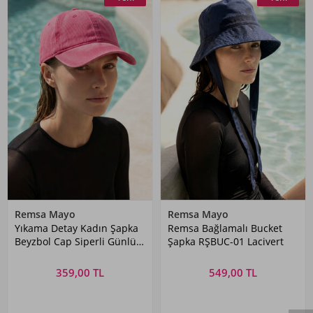
Remsa Mayo
Remsa Mayo
Yıkama Detay Kadın Şapka
Remsa Bağlamalı Bucket
Beyzbol Cap Siperli Günlük
Şapka RŞBUC-01 Lacivert
Şapka 16 Bordo
359,00 TL
549,00 TL