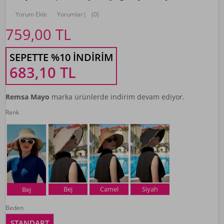
Yorum Ekle
Yorumlar
|
(0)
759,00
TL
SEPETTE %10 İNDIRIM
683,10
TL
Remsa Mayo
marka ürünlerde indirim devam ediyor.
Renk
Bej
Camel
Siyah
Bej
Beden
STANDART