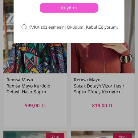
Remsa Mayo
Remsa Mayo
Remsa Mayo Kurdele
Saçak Detaylı Vizör Hasır
Detaylı Hasır Şapka
Şapka Güneş Koruyucu
Turuncu RŞ-75
Siperlik RŞ-2110
Kahverengi
599,00 TL
819,00 TL
Yeni
Yeni