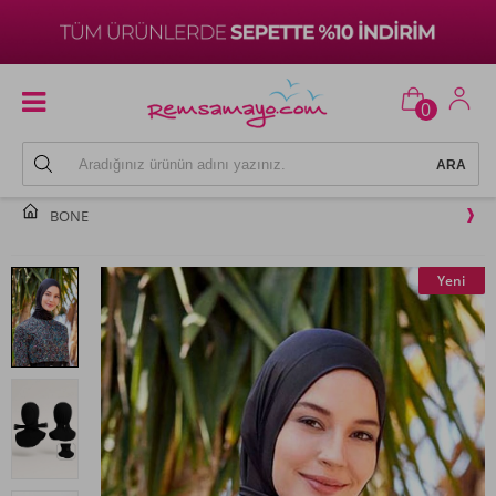
0
BONE
Yeni