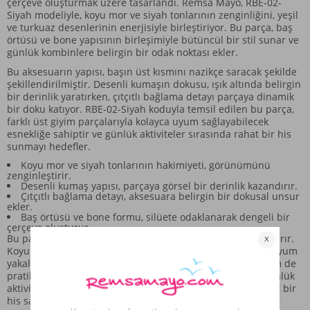
çerçeve oluşturmak üzere tasarlandı. Remsa Mayo, RBE-02-
Siyah modeliyle, koyu mor ve siyah tonlarının zenginliğini, yeşil
ve turkuaz desenlerinin enerjisiyle birleştiriyor. Bu parça, baş
örtüsü ve bone yapısının birleşimiyle bütüncül bir stil sunar ve
günlük kombinlere belirgin bir odak noktası ekler.
Bu aksesuarın yapısı, başın üst kısmını nazikçe saracak şekilde
şekillendirilmiştir. Desenli kumaşın dokusu, ışık altında belirgin
bir derinlik yaratırken, çıtçıtlı bağlama detayı parçaya dinamik
bir doku katıyor. RBE-02-Siyah koduyla temsil edilen bu parça,
farklı üst giyim parçalarıyla kolayca uyum sağlayabilecek
esnekliğe sahiptir ve günlük aktiviteler sırasında rahat bir his
sunmayı hedefler.
Koyu mor ve siyah tonlarının hakimiyeti, görünümünü
zenginleştirir.
Desenli kumaş yapısı, parçaya görsel bir derinlik kazandırır.
Çıtçıtlı bağlama detayı, aksesuara belirgin bir dokusal unsur
ekler.
Baş örtüsü ve bone formu, silüete odaklanarak dengeli bir
çerçeve oluşturur.
Bu parça, farklı kombinlerinizle uyum yakalamayı kolaylaştırır.
Koyu renk paleti, farklı renklerdeki üst giyim parçalarıyla uyum
yakalamayı kolaylaştırır. RBE-02-Siyah modeli, hem stil hem de
pratik kullanım arasında bir denge kurar. Bu aksesuar, günlük
aktiviteler sırasında baş bölgesini nazikçe kaplayarak rahat bir
his sağlamak üzere yapılandırılmıştır.