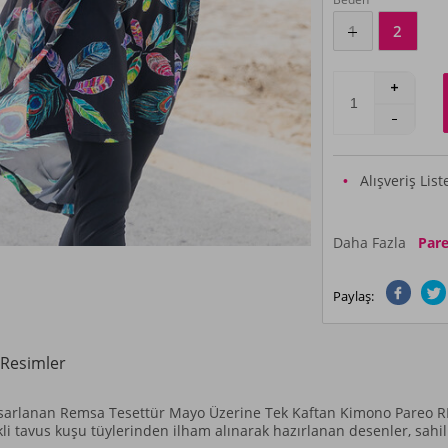
1
2
Alışveriş Lis
Daha Fazla
Par
Paylaş:
Resimler
n tasarlanan Remsa Tesettür Mayo Üzerine Tek Kaftan Kimono Pareo RP
i tavus kuşu tüylerinden ilham alınarak hazırlanan desenler, sahil esi