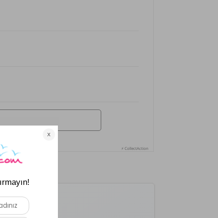
⚡ CollectAction