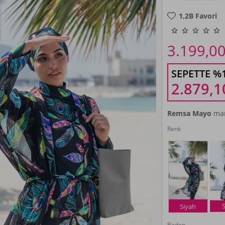
1,2B
Favori
3.199,0
SEPETTE %
2.879,1
Remsa Mayo
mar
Renk
Siyah
Beden