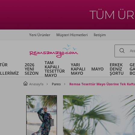
Yeni Ürünler
Müşteri Hizmetleri
İletişim
TAM
TÜR
2026
YARI
ERKEK
G
KAPALI
YENİ
KAPALI
MAYO
DENİZ
G
TESETTÜR
LLERİMİZ
SEZON
MAYO
ŞORTU
B
MAYO
Anasayfa
Pareo
Remsa Tesettür Mayo Üzerine Tek Kaft