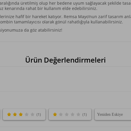
aralığında üretilmiş olup her bedene uyum sağlayacak şekilde tasar
vuz kenarında rahat bir kullanım elde edebilirsiniz.
rinize hafif bir hareket katıyor. Remsa Mayo’nun zarif tasarım anlay
kombin tamamlayıcısı olarak gönül rahatlığıyla kullanabilirsiniz.
siyonumuza da göz atabilirsiniz!
Ürün Değerlendirmeleri
(1)
(1)