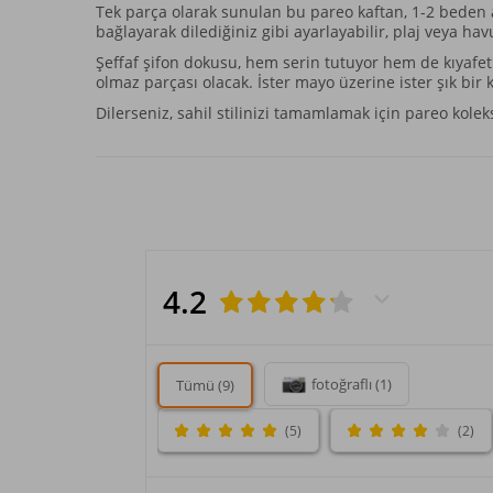
Tek parça olarak sunulan bu pareo kaftan, 1-2 beden 
bağlayarak dilediğiniz gibi ayarlayabilir, plaj veya ha
Şeffaf şifon dokusu, hem serin tutuyor hem de kıyafetle
olmaz parçası olacak. İster mayo üzerine ister şık bir 
Dilerseniz, sahil stilinizi tamamlamak için
pareo
kolek
4.2
fotoğraflı (1)
Tümü (9)
(5)
(2)