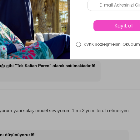
ğı gibi "Tek Kaftan Pareo" olarak satılmaktadır.🌸
iyorum yani salaş model seviyorum 1 mi 2 yi mi tercih etmeliyim
ını düşünüyoruz🌸