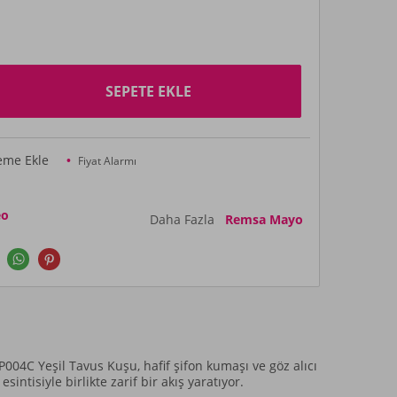
SEPETE EKLE
teme Ekle
Fiyat Alarmı
eo
Daha Fazla
Remsa Mayo
004C Yeşil Tavus Kuşu, hafif şifon kumaşı ve göz alıcı
ntisiyle birlikte zarif bir akış yaratıyor.