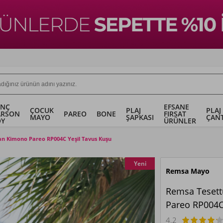
ENÇ
EFSANE
ÇOCUK
PLAJ
PLAJ
ARSON
PAREO
BONE
FIRSAT
MAYO
ŞAPKASI
ÇANT
OY
ÜRÜNLER
an Kimono Pareo RP004C Yeşil Tavus Kuşu
Yeni
Remsa Mayo
Remsa Tesett
Pareo RP004C
4.2