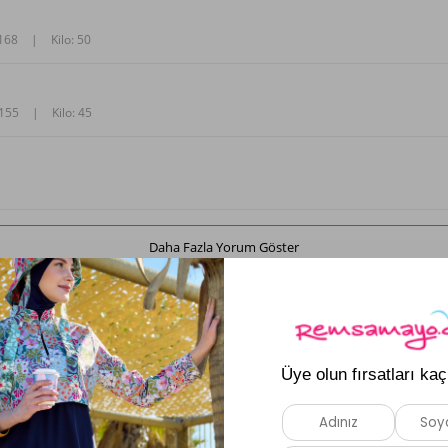
 168
|
Kilo: 50
 155
|
Kilo: 45
Daha Fazla Yorum Göster
Ürün Soru ve Cevapları
ür Mayo Üzerine Tek Kaftan Kimono Pareo RP004C