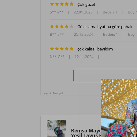
Çok güzel
Ş** a**
|
22.01.2025
|
Beden: 1
|
Boy:
Güzel ama fiyatına göre pahalı
B** a**
|
25.12.2024
|
Beden: 1
|
Boy:
çok kaliteli bayıldım
N** C**
|
12.11.2024
|
Kaynak: Trendyol
Remsa Mayo
Remsa Tesett
Yeşil Tavus Kuşu