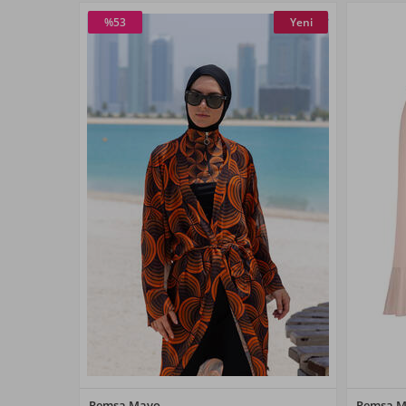
%53
Yeni
Renk Seçiniz
Remsa Mayo
Remsa 