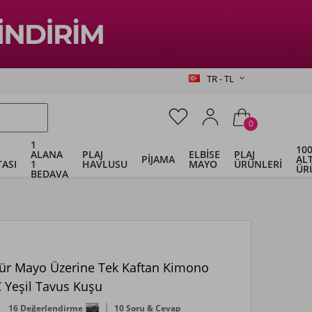
TR - TL
0
1
100
ALANA
PLAJ
ELBİSE
PLAJ
PİJAMA
ALT
ASI
1
HAVLUSU
MAYO
ÜRÜNLERİ
ÜR
BEDAVA
ür Mayo Üzerine Tek Kaftan Kimono
 Yeşil Tavus Kuşu
16 Değerlendirme
10 Soru & Cevap