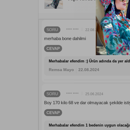
SORU
**** ****
22.08.2024
merhaba bone dahilmi
CEVAP
Merhabalar efendim :) Ürün adında da yer aldı
Remsa Mayo
22.08.2024
SORU
**** ****
25.06.2024
Boy 170 kilo 68 ve dar olmayacak şekilde ist
CEVAP
Merhabalar efendim 1 bedenin uygun olacağ