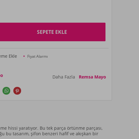
SEPETE EKLE
teme Ekle
Fiyat Alarmı
eo
Daha Fazla
Remsa Mayo
ünme hissi yaratıyor. Bu tek parça örtünme parçası,
bu tasarım, şifon benzeri hafif ve akışkan bir