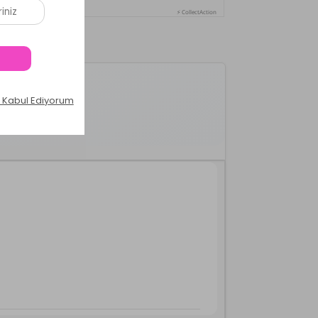
⚡ CollectAction