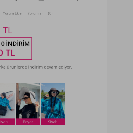
Yorum Ekle
Yorumlar
|
(0)
0
TL
10 İNDIRIM
0
TL
ka ürünlerde indirim devam ediyor.
Siyah
Beyaz
Siyah