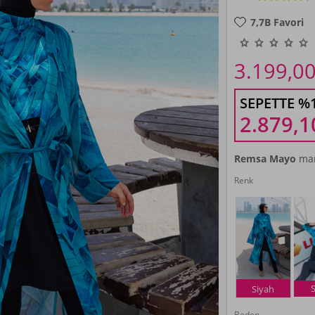
7,7B
Favori
3.199,0
SEPETTE %
2.879,1
Remsa Mayo
mar
Renk
Siyah
Beden