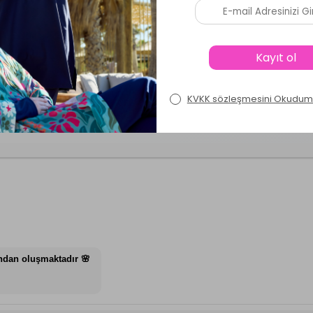
Ürün Soru ve Cevapları
ür Mayo Üzerine Tek Kaftan Kimono Pareo RP014
ndan oluşmaktadır 🌸