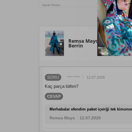
Kaynak: Trendyol
Remsa Mayo
Remsa Tesett
Berrin
SORU
**** ****
12.07.2026
Kaç parça lütfen?
CEVAP
Merhabalar efendim paket içeirği tek kimono
Remsa Mayo
12.07.2026