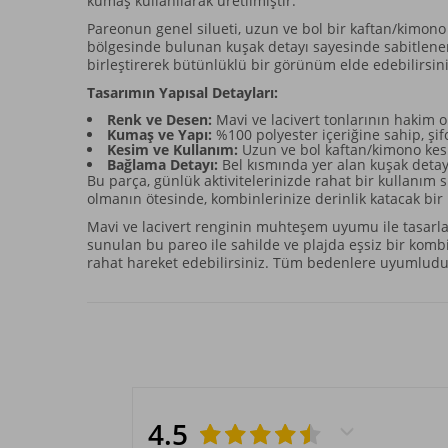
kumaş kullanılarak üretilmiştir.
Pareonun genel silueti, uzun ve bol bir kaftan/kimono 
bölgesinde bulunan kuşak detayı sayesinde sabitlenere
birleştirerek bütünlüklü bir görünüm elde edebilirsini
Tasarımın Yapısal Detayları:
Renk ve Desen:
Mavi ve lacivert tonlarının hakim ol
Kumaş ve Yapı:
%100 polyester içeriğine sahip, şif
Kesim ve Kullanım:
Uzun ve bol kaftan/kimono kesi
Bağlama Detayı:
Bel kısmında yer alan kuşak detayı
Bu parça, günlük aktivitelerinizde rahat bir kullanım
olmanın ötesinde, kombinlerinize derinlik katacak bir 
Mavi ve lacivert renginin muhteşem uyumu ile tasarlan
sunulan bu pareo ile sahilde ve plajda eşsiz bir kombi
rahat hareket edebilirsiniz. Tüm bedenlere uyumludur
4.5