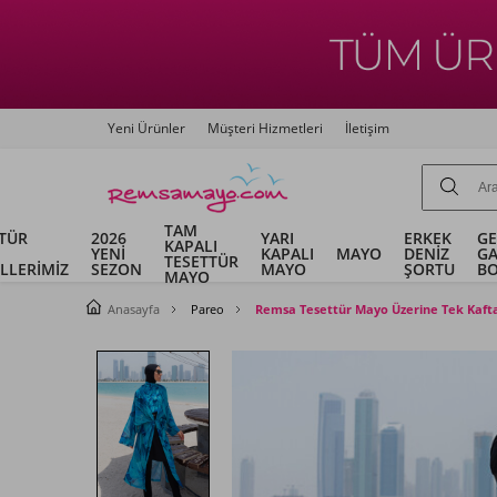
Yeni Ürünler
Müşteri Hizmetleri
İletişim
TAM
TÜR
2026
YARI
ERKEK
G
KAPALI
YENİ
KAPALI
MAYO
DENİZ
G
TESETTÜR
LLERİMİZ
SEZON
MAYO
ŞORTU
B
MAYO
Anasayfa
Pareo
Remsa Tesettür Mayo Üzerine Tek Kaft