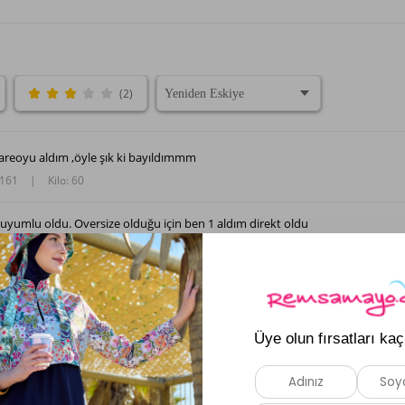
(2)
areoyu aldım ,öyle şık ki bayıldımmm
 161
|
Kilo: 60
yumlu oldu. Oversize olduğu için ben 1 aldım direkt oldu
 170
|
Kilo: 68
ür mayo ile hiç uymadı. maalesef iade🥲
Daha Fazla Yorum Göster