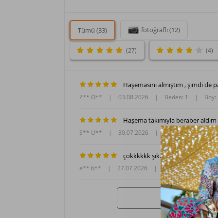
fotoğraflı (12)
Tümü (33)
(27)
(4)
Haşemasını almıştım , şimdi de p
Z** Ö**
|
03.08.2026
|
Beden: 1
|
Boy:
Haşema takımıyla beraber aldım u
S** U**
|
30.07.2026
|
Beden: 1
|
Boy:
çokkkkkk şık. ama aldığım tesett
e** b**
|
27.07.2026
|
Beden: 2