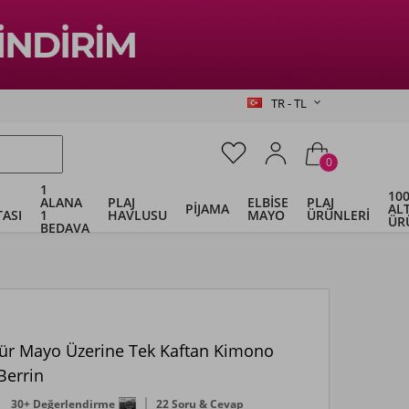
TR - TL
0
1
100
ALANA
PLAJ
ELBİSE
PLAJ
PİJAMA
ALT
ASI
1
HAVLUSU
MAYO
ÜRÜNLERİ
ÜR
BEDAVA
ür Mayo Üzerine Tek Kaftan Kimono
Berrin
30+ Değerlendirme
22 Soru & Cevap