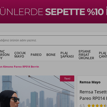
ENÇ
EFSANE
ÇOCUK
PLAJ
PLAJ
ARSON
PAREO
BONE
FIRSAT
MAYO
ŞAPKASI
ÇANT
OY
ÜRÜNLER
an Kimono Pareo RP014 Berrin
Yeni
Remsa Mayo
Remsa Tesett
Pareo RP014 
4.5