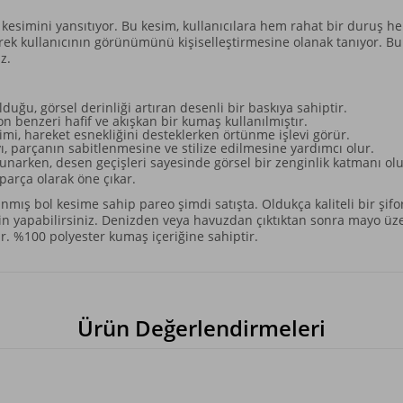
kesimini yansıtıyor. Bu kesim, kullanıcılara hem rahat bir duruş he
k kullanıcının görünümünü kişiselleştirmesine olanak tanıyor. Bu p
z.
duğu, görsel derinliği artıran desenli bir baskıya sahiptir.
on benzeri hafif ve akışkan bir kumaş kullanılmıştır.
mi, hareket esnekliğini desteklerken örtünme işlevi görür.
, parçanın sabitlenmesine ve stilize edilmesine yardımcı olur.
 sunarken, desen geçişleri sayesinde görsel bir zenginlik katmanı 
parça olarak öne çıkar.
mış bol kesime sahip pareo şimdi satışta. Oldukça kaliteli bir şifo
n yapabilirsiniz. Denizden veya havuzdan çıktıktan sonra mayo üzeri
. %100 polyester kumaş içeriğine sahiptir.
Ürün Değerlendirmeleri