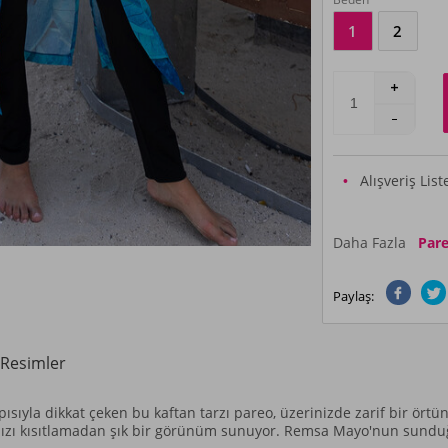
1
2
Alışveriş Lis
Daha Fazla
Par
Paylaş:
Resimler
apısıyla dikkat çeken bu kaftan tarzı pareo, üzerinizde zarif bir ört
ızı kısıtlamadan şık bir görünüm sunuyor. Remsa Mayo'nun sunduğu 