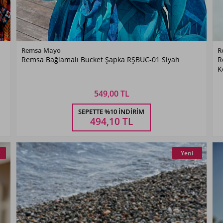
Renk Seçiniz
Remsa Mayo
R
Remsa Bağlamalı Bucket Şapka RŞBUC-01 Siyah
R
Siyah
K
549,00 TL
Beden Seçiniz
SEPETTE %10 İNDIRIM
STANDART
494,10
TL
Yeni