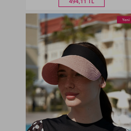
494,11
TL
Yeni