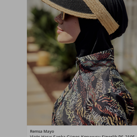
Renk Seçiniz
Remsa Mayo
Vizör Hasır Şapka Güneş Koruyucu Siperlik RŞ-2105