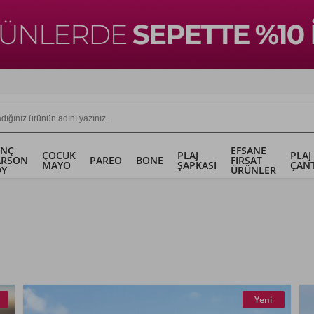
ENÇ
EFSANE
ÇOCUK
PLAJ
PLAJ
ARSON
PAREO
BONE
FIRSAT
MAYO
ŞAPKASI
ÇANT
OY
ÜRÜNLER
Yeni