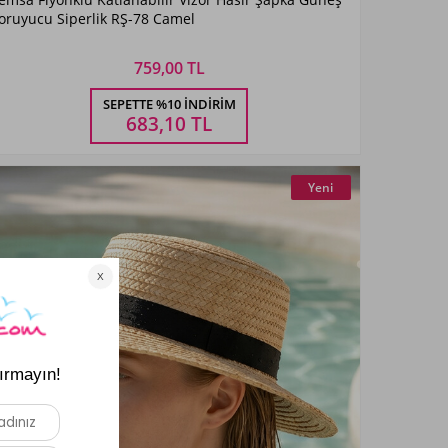
Camel
oruyucu Siperlik RŞ-78 Camel
759,00 TL
Beden Seçiniz
SEPETTE %10 İNDIRIM
STANDART
683,10
TL
Yeni