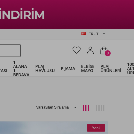
TR - TL
0
1
100
ALANA
PLAJ
ELBİSE
PLAJ
PİJAMA
ALT
ASI
1
HAVLUSU
MAYO
ÜRÜNLERİ
ÜR
BEDAVA
Yeni