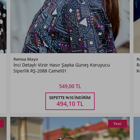
Renk Seçiniz
Remsa Mayo
R
İnci Detaylı Vizör Hasır Şapka Güneş Koruyucu
R
Camel01
Siperlik RŞ-2088 Camel01
K
549,00 TL
Beden Seçiniz
SEPETTE %10 İNDIRIM
STANDART
494,10
TL
Yeni