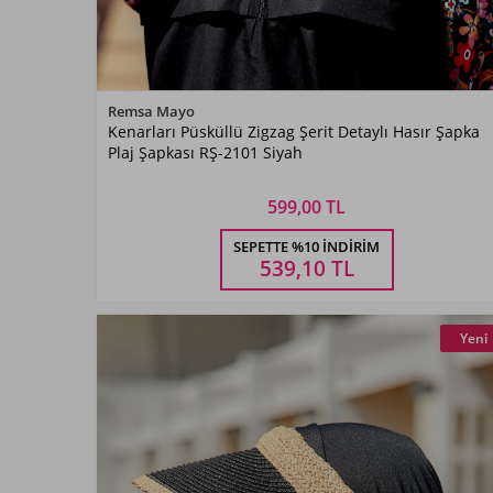
Renk Seçiniz
Remsa Mayo
Kenarları Püsküllü Zigzag Şerit Detaylı Hasır Şapka
Siyah
Plaj Şapkası RŞ-2101 Siyah
599,00 TL
Beden Seçiniz
SEPETTE %10 İNDIRIM
STANDART
539,10
TL
Yeni