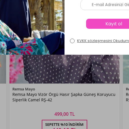
Renk Seçiniz
Remsa Mayo
R
Remsa Mayo Vizör Örgü Hasır Şapka Güneş Koruyucu
R
Kahverengi
Siperlik Camel RŞ-42
R
499,00 TL
Beden Seçiniz
SEPETTE %10 İNDIRIM
STANDART