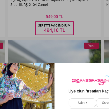
Camel
Siperlik RŞ-2104 Camel
K
549,00 TL
Beden Seçiniz
SEPETTE %10 İNDIRIM
STANDART
494,10
TL
Yeni