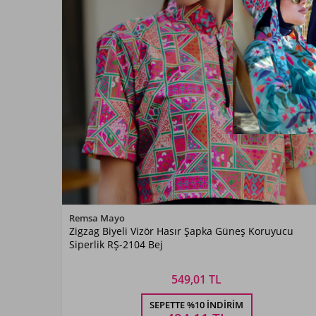
Renk Seçiniz
Remsa Mayo
Zigzag Biyeli Vizör Hasır Şapka Güneş Koruyucu
Bej
Siperlik RŞ-2104 Bej
549,01 TL
Beden Seçiniz
SEPETTE %10 İNDIRIM
STANDART