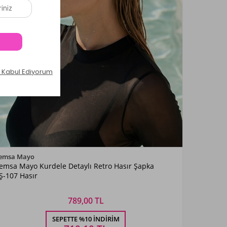
Renk Seçiniz
emsa Mayo
emsa Mayo Kurdele Detaylı Retro Hasır Şapka
Hasır
Ş-107 Hasır
789,00 TL
Beden Seçiniz
SEPETTE %10 İNDIRIM
STANDART