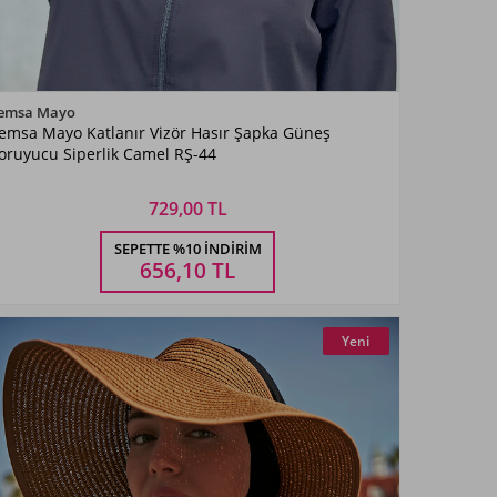
Renk Seçiniz
emsa Mayo
emsa Mayo Katlanır Vizör Hasır Şapka Güneş
Kahverengi
oruyucu Siperlik Camel RŞ-44
729,00 TL
Beden Seçiniz
SEPETTE %10 İNDIRIM
STANDART
656,10
TL
Yeni