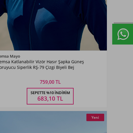
Renk Seçiniz
emsa Mayo
emsa Katlanabilir Vizör Hasır Şapka Güneş
Bej
oruyucu Siperlik RŞ-79 Çizgi Biyeli Bej
759,00 TL
Beden Seçiniz
SEPETTE %10 İNDIRIM
STANDART
683,10
TL
Yeni