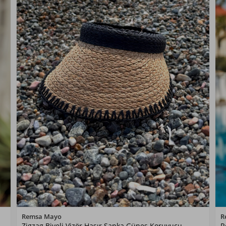
Renk Seçiniz
Remsa Mayo
R
Zigzag Biyeli Vizör Hasır Şapka Güneş Koruyucu
R