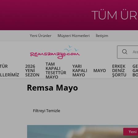
Yeni Ürünler
Müşteri Hizmetleri
İletişim
TAM
TÜR
2026
YARI
ERKEK
G
KAPALI
YENİ
KAPALI
MAYO
DENİZ
G
TESETTÜR
LLERİMİZ
SEZON
MAYO
ŞORTU
B
MAYO
Remsa Mayo
Filtreyi Temizle
Yeni