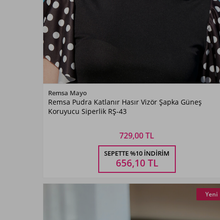
Renk Seçiniz
Remsa Mayo
Remsa Pudra Katlanır Hasır Vizör Şapka Güneş
Pudra
Koruyucu Siperlik RŞ-43
729,00 TL
Beden Seçiniz
SEPETTE %10 İNDIRIM
STANDART
656,10
TL
Yeni