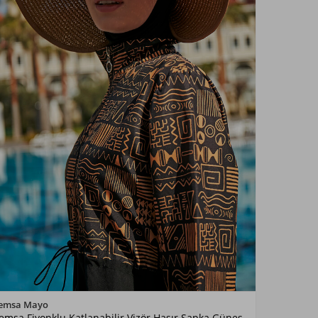
Renk Seçiniz
emsa Mayo
emsa Fiyonklu Katlanabilir Vizör Hasır Şapka Güneş