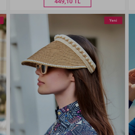
449,10
TL
Yeni