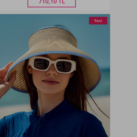
710,10
TL
Yeni