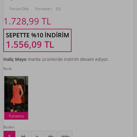
Yorum Ekle
Yorumlar
|
(0)
1.728,99
TL
SEPETTE %10 İNDIRIM
1.556,09
TL
Haliç Mayo
marka ürünlerde indirim devam ediyor.
Renk
Turuncu
Beden
S
M
L
XL
XXL