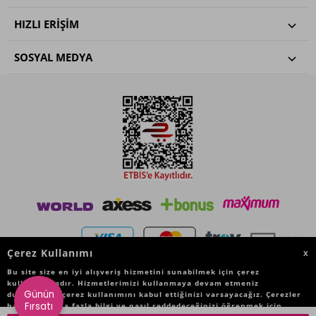
HIZLI ERIŞIM
SOSYAL MEDYA
Çerez Kullanımı
X
Bu site size en iyi alışveriş hizmetini sunabilmek için çerez
kullanmaktadır. Hizmetlerimizi kullanmaya devam etmeniz
Günün
durumunda, çerez kullanımını kabul ettiğinizi varsayacağız. Çerezler
Fırsatı
hakkında daha fazla bilgi ve nasıl reddedeceğinizi öğrenmek için