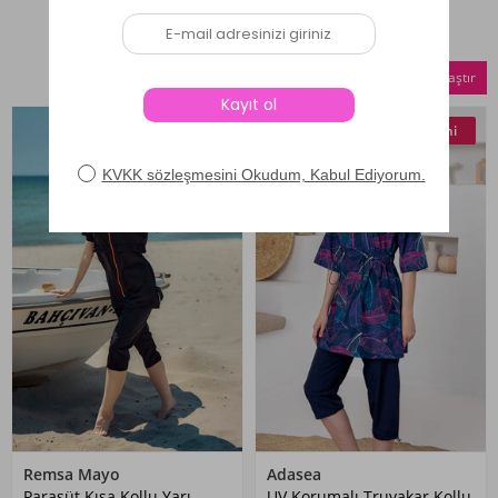
Benzer Ürünler
Seçilenleri Karşılaştır
Yeni
Yeni
Remsa Mayo
Adasea
Paraşüt Kısa Kollu Yarı
UV Korumalı Truvakar Kollu