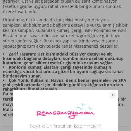
getiriyor. Üst ve alt parçadan oluşan bu zarif kombinasyon,
tesettür giyime uygun, rahat ve estetik bir görünüm sunmak
üzere tasarlandı.
Ürünümüz, üst kısımda dikkat çekici büstiyer detayına
sahipken, alt bölümünde bağlama detayı ile vurgulanmış şık bir
kesime sahiptir. Kullanılan kumaş içeriği, %80 Poliamid ve %20
Elastan oranı sayesinde size hareket özgürlüğü ve gün boyu
süren konfor sağlar. Bu esnek yapı, su içinde veya dışarıda
yapacağınız tüm aktivitelerde rahat hissetmenizi destekler.
Zarif Tasarım: Üst kısmındaki büstiyer detayı ve alt
kısımdaki bağlama detayları, kombininize özel bir dokunuş
katarken, genel silüet tesettür giyiminize uyum sağlar.
Konforlu Kumaş: Elastan içeriği sayesinde kumaşın
esnekliği, vücut hatlarınıza güzel bir uyum sağlayarak rahat
bir deneyim sunar.
Çok Yönlü Kullanım: Havuz, deniz kenarı gezmeleri ve SPA
gibi çeşitli ortamlar için idealdir; günlük şıklığınızı korurken
rahatlığınızı ihmal etmeyin.
Bu mayo seti, özellikle canlı turuncu rengiyle göz alıcı bir
tercih sunar. Detaylardaki özenli işçilik, bu parçayı sadece bir
mayo olmaktan çıkarıp stil sahibi bir aksesuar haline getirir.
Kullanım sırasında kumaşın yapısına dikkat ederek uzun
süreli keyifli anlar yaşayabilirsiniz.