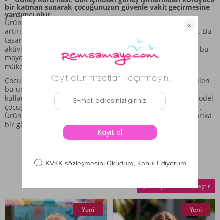
bir katman sunarak çocuğunuzun güvenle vakit geçirmesine
yardımcı olur.
Ürünümüz, şortlu kesimi sayesinde hareket kabiliyetini
artırırken, üst kısmı ve alt kısmı uyumlu bir takım oluşturur. Bu
tasarım, hem estetik açıdan hoş durur hem de günlük plaj
aktiviteleri için idealdir. Remsa Mayo kalitesiyle hazırlanan bu
mayo, çocuklarınızın deniz maceralarına eşlik etmek için
mükemmel bir seçimdir.
Çocukların hassas ciltleri göz önünde bulundurularak üretilen
bu ürün, kaliteli malzemelerle hazırlanmıştır. Günlük
kullanımda rahatlık arayan ebeveynler için ideal olan bu model,
çocuğunuzun güvenli ve mutlu olmasını sağlamayı amaçlar.
Ürünün canlı rengi ve şık kesimiyle plajda veya havuzda harika
bir görünüm sunar.
Benzer Ürünler
Seçilenleri Karşılaştır
Yeni
Yeni