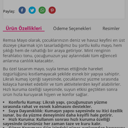
Paylaş:
Ürün Özellikleri
Ödeme Seçenekleri
Resimler
Remsa Mayo olarak, çocuklarınızın deniz ve havuz keyfini en üst
düzeye çıkarmak için tasarladığımız bu şortlu kollu mayo, hem
şıklığı hem de rahatlığı bir araya getiriyor. Mint renginin
ferahlatıcı tonu, çocuğunuzun yaz aylarındaki tüm eğlenceli
anlarına canlılık katacaktır.
Bu özel tasarım mayo, suyla temas ettiğinde hareket
özgürlüğünü kısıtlamayacak şekilde esnek bir yapıya sahiptir.
Likralı kumaş içeriği sayesinde, çocuklarınız yüzme sırasında
kolayca hareket edebilir ve tüm aktivitelerden keyif alabilirler.
Hızlı kuruma özelliği sayesinde, suyun etkisi geçtikten sonra
ürün hızla kuruyarak hijyen ve konfor sağlar.
Konforlu Kumaş: Likralı yapı, çocuğunuzun yüzme
sırasında rahat ve esnek kalmasını destekler.
Suya Dayanıklılık: Kumaşın yapısı sayesinde su itici özellik
sunar, bu da yüzme deneyimini daha keyifli hale getirir.
Hızlı Kuruma: Kullanım sonrası hızlı kuruma özelliği
sayesinde ürününüz her zaman taze ve kuru kalır.
Güneş Koruması: Gün içindeki güneş ışınlarından koruyucu