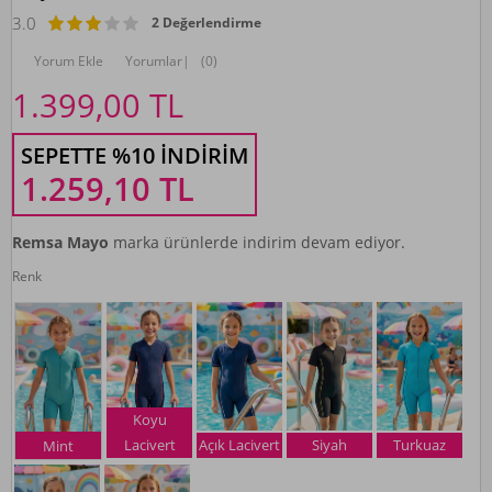
3.0
2 Değerlendirme
Yorum Ekle
Yorumlar
|
(0)
1.399,00
TL
SEPETTE %10 İNDIRIM
1.259,10
TL
Remsa Mayo
marka ürünlerde indirim devam ediyor.
Renk
Koyu
Lacivert
Açık Lacivert
Siyah
Turkuaz
Mint