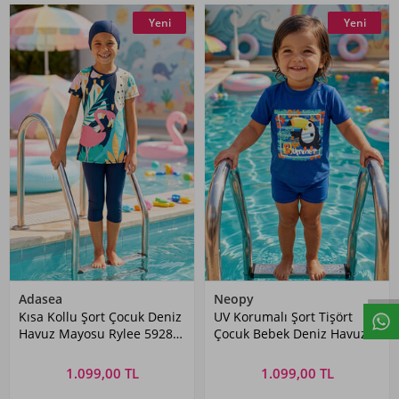
Yeni
Yeni
Adasea
Neopy
Kısa Kollu Şort Çocuk Deniz
UV Korumalı Şort Tişört
Havuz Mayosu Rylee 5928
Çocuk Bebek Deniz Havuz
Koyu Lacivert
Mayosu Clıve 5538 Koyu
Lacivert
1.099,00 TL
1.099,00 TL