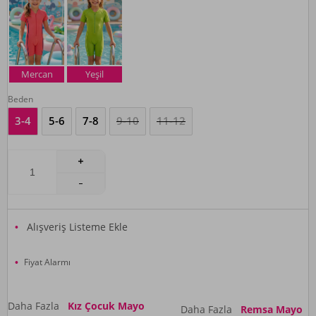
Mercan
Yeşil
Beden
3-4
5-6
7-8
9-10
11-12
Alışveriş Listeme Ekle
Fiyat Alarmı
Daha Fazla
Kız Çocuk Mayo
Daha Fazla
Remsa Mayo