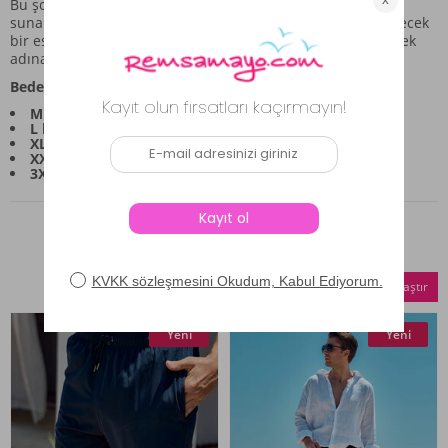
Bu şort, farklı su aktiviteleri sırasında rahat bir kullanım
sunarken, aynı zamanda günlük giyimde de tercih edilebilecek
bir estetiğe sahiptir. Ürününüzü uzun ömürlü kullanabilmek
adına, elde yıkama yöntemiyle bakım yapılması önerilir.
Beden ve Ölçü Bilgileri:
M beden:
Bel: 72cm, Boy: 71cm civarıdır.
L beden:
Bel: 76cm, Boy: 72cm civarıdır.
XL beden:
Bel: 80cm, Boy: 73cm civarıdır.
XXL beden:
Bel: 84cm, Boy: 74cm civarıdır.
3XL beden:
Bel: 88cm, Boy: 75cm civarıdır.
Benzer Ürünler
Seçilenleri Karşılaştır
Yeni
Yeni