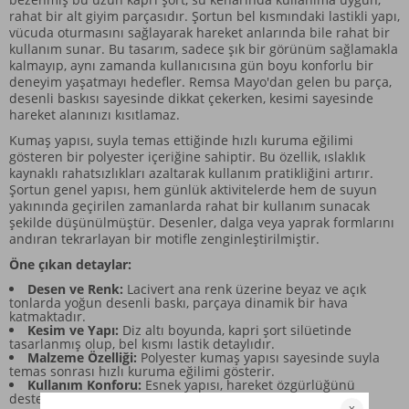
rahat bir alt giyim parçasıdır. Şortun bel kısmındaki lastikli yapı,
vücuda oturmasını sağlayarak hareket anlarında bile rahat bir
kullanım sunar. Bu tasarım, sadece şık bir görünüm sağlamakla
kalmayıp, aynı zamanda kullanıcısına gün boyu konforlu bir
deneyim yaşatmayı hedefler. Remsa Mayo'dan gelen bu parça,
desenli baskısı sayesinde dikkat çekerken, kesimi sayesinde
hareket alanınızı kısıtlamaz.
Kumaş yapısı, suyla temas ettiğinde hızlı kuruma eğilimi
gösteren bir polyester içeriğine sahiptir. Bu özellik, ıslaklık
kaynaklı rahatsızlıkları azaltarak kullanım pratikliğini artırır.
Şortun genel yapısı, hem günlük aktivitelerde hem de suyun
yakınında geçirilen zamanlarda rahat bir kullanım sunacak
şekilde düşünülmüştür. Desenler, dalga veya yaprak formlarını
andıran tekrarlayan bir motifle zenginleştirilmiştir.
Öne çıkan detaylar:
Desen ve Renk:
Lacivert ana renk üzerine beyaz ve açık
tonlarda yoğun desenli baskı, parçaya dinamik bir hava
katmaktadır.
Kesim ve Yapı:
Diz altı boyunda, kapri şort silüetinde
tasarlanmış olup, bel kısmı lastik detaylıdır.
Malzeme Özelliği:
Polyester kumaş yapısı sayesinde suyla
temas sonrası hızlı kuruma eğilimi gösterir.
Kullanım Konforu:
Esnek yapısı, hareket özgürlüğünü
destekleyen bir konfor sunar.