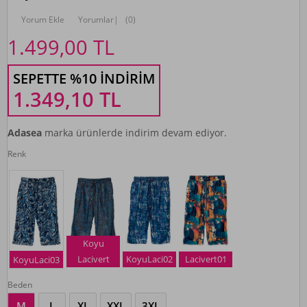
Yorum Ekle
Yorumlar
|
(0)
1.499,00
TL
SEPETTE %10 İNDIRIM
1.349,10
TL
Adasea
marka ürünlerde indirim devam ediyor.
Renk
Koyu
Lacivert
KoyuLaci02
Lacivert01
KoyuLaci03
Beden
M
L
XL
XXL
3XL