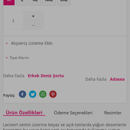
Alışveriş Listeme Ekle
Fiyat Alarmı
Daha Fazla
Erkek Deniz Şortu
Daha Fazla
Adasea
Paylaş:
Ürün Özellikleri
Ödeme Seçenekleri
Resimler
Lacivert zemin üzerine beyaz ve açık tonlarda yoğun desenlerle
bezenmiş bu uzun kapri şort, su kenarında kullanıma uygun,