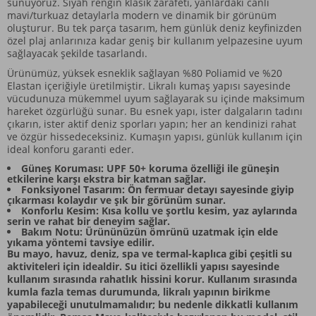
sunuyoruz. Siyah rengin klasik zarafeti, yanlardaki canlı
mavi/turkuaz detaylarla modern ve dinamik bir görünüm
oluşturur. Bu tek parça tasarım, hem günlük deniz keyfinizden
özel plaj anlarınıza kadar geniş bir kullanım yelpazesine uyum
sağlayacak şekilde tasarlandı.
Ürünümüz, yüksek esneklik sağlayan %80 Poliamid ve %20
Elastan içeriğiyle üretilmiştir. Likralı kumaş yapısı sayesinde
vücudunuza mükemmel uyum sağlayarak su içinde maksimum
hareket özgürlüğü sunar. Bu esnek yapı, ister dalgaların tadını
çıkarın, ister aktif deniz sporları yapın; her an kendinizi rahat
ve özgür hissedeceksiniz. Kumaşın yapısı, günlük kullanım için
ideal konforu garanti eder.
Güneş Koruması: UPF 50+ koruma özelliği ile güneşin
etkilerine karşı ekstra bir katman sağlar.
Fonksiyonel Tasarım: Ön fermuar detayı sayesinde giyip
çıkarması kolaydır ve şık bir görünüm sunar.
Konforlu Kesim: Kısa kollu ve şortlu kesim, yaz aylarında
serin ve rahat bir deneyim sağlar.
Bakım Notu: Ürününüzün ömrünü uzatmak için elde
yıkama yöntemi tavsiye edilir.
Bu mayo, havuz, deniz, spa ve termal-kaplıca gibi çeşitli su
aktiviteleri için idealdir. Su itici özellikli yapısı sayesinde
kullanım sırasında rahatlık hissini korur. Kullanım sırasında
kumla fazla temas durumunda, likralı yapının birikme
yapabileceği unutulmamalıdır; bu nedenle dikkatli kullanım