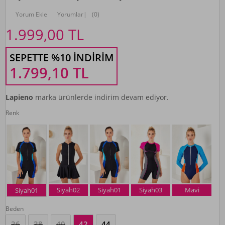
Yorum Ekle
Yorumlar
|
(0)
1.999,00
TL
SEPETTE %10 İNDIRIM
1.799,10
TL
Lapieno
marka ürünlerde indirim devam ediyor.
Renk
Siyah02
Siyah01
Siyah03
Mavi
Siyah01
Beden
36
38
40
42
44