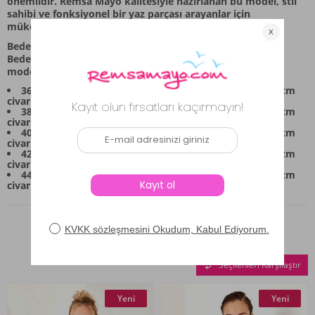
önemlidir. Remsa Mayo kalitesiyle hazırlanan bu model, stil
sahibi ve fonksiyonel bir yaz parçası arayanlar için
mükemmel bir seçimdir.
Beden Bilgileri:
Bedenler 36-38-40-42-44 şeklindedir. Aşağıdaki ölçüler,
modelin yaklaşık ölçülerini göstermektedir:
36 Beden: Göğüs:76cm, Bel:72cm, Basen:76cm, Boy:80cm
civarıdır.
38 Beden: Göğüs:80cm, Bel:76cm, Basen:80cm, Boy:81cm
civarıdır.
40 Beden: Göğüs:84cm, Bel:80cm, Basen:84cm, Boy:82cm
civarıdır.
42 Beden: Göğüs:88cm, Bel:84cm, Basen:88cm, Boy:83cm
civarıdır.
44 Beden: Göğüs:92cm, Bel:88cm, Basen:92cm, Boy:84cm
civarıdır.
Benzer Ürünler
Seçilenleri Karşılaştır
Yeni
Yeni