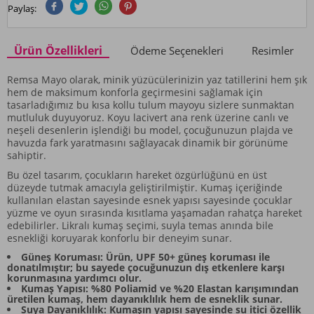
Paylaş:
Ürün Özellikleri
Ödeme Seçenekleri
Resimler
Remsa Mayo olarak, minik yüzücülerinizin yaz tatillerini hem şık
hem de maksimum konforla geçirmesini sağlamak için
tasarladığımız bu kısa kollu tulum mayoyu sizlere sunmaktan
mutluluk duyuyoruz. Koyu lacivert ana renk üzerine canlı ve
neşeli desenlerin işlendiği bu model, çocuğunuzun plajda ve
havuzda fark yaratmasını sağlayacak dinamik bir görünüme
sahiptir.
Bu özel tasarım, çocukların hareket özgürlüğünü en üst
düzeyde tutmak amacıyla geliştirilmiştir. Kumaş içeriğinde
kullanılan elastan sayesinde esnek yapısı sayesinde çocuklar
yüzme ve oyun sırasında kısıtlama yaşamadan rahatça hareket
edebilirler. Likralı kumaş seçimi, suyla temas anında bile
esnekliği koruyarak konforlu bir deneyim sunar.
Güneş Koruması: Ürün, UPF 50+ güneş koruması ile
donatılmıştır; bu sayede çocuğunuzun dış etkenlere karşı
korunmasına yardımcı olur.
Kumaş Yapısı: %80 Poliamid ve %20 Elastan karışımından
üretilen kumaş, hem dayanıklılık hem de esneklik sunar.
Suya Dayanıklılık: Kumaşın yapısı sayesinde su itici özellik