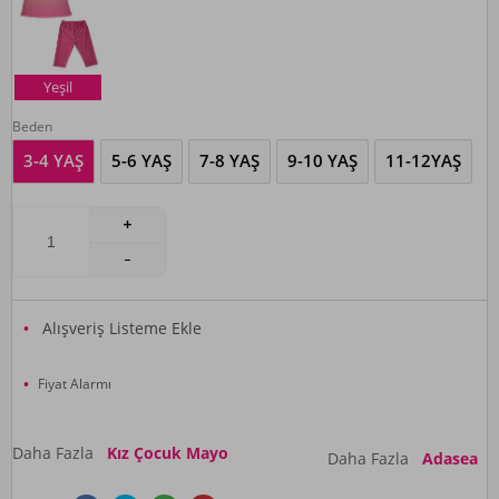
Yeşil
Beden
3-4 YAŞ
5-6 YAŞ
7-8 YAŞ
9-10 YAŞ
11-12YAŞ
Alışveriş Listeme Ekle
Fiyat Alarmı
Daha Fazla
Kız Çocuk Mayo
Daha Fazla
Adasea