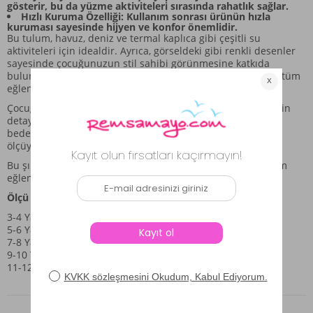
gösterir, bu da yüzme aktiviteleri sırasında rahatlık sağlar.
Hızlı Kuruma Özelliği: Kullanım sonrası ürünün hızla
kuruması sayesinde hijyen ve konfor önemlidir.
Bu tulum, havuz, deniz ve termal kaplıca gibi çeşitli su
aktiviteleri için idealdir. Ayrıca, görseldeki gibi renkli desenler
sayesinde çocuğunuzun stil sahibi görünmesine katkıda
bulunur. Ürünün şık kesimi ve rahat yapısı, yaz günlerinin tüm
eğlenceli anlarını konforla birleştirir.
Çocuğunuzun yaşına uygun mükemmel uyum sağlaması için
detaylı beden ölçüleri mevcuttur. Lütfen görselin altındaki
beden tablosunu kontrol ederek çocuğunuz için en doğru
ölçüyü seçiniz.
Bu şık ve fonksiyonel mayo ile çocuğunuzun yaz tatilini hem
eğlenceli hem de güvenli hale getirin.
Ölçü Bilgileri:
3-4 Yaş: Göğüs:60cm, Basen:60cm, Boy:51cm civarıdır.
5-6 Yaş: Göğüs:64cm, Basen:64cm, Boy:53cm civarıdır.
7-8 Yaş: Göğüs:68cm, Basen:68cm, Boy:55cm civarıdır.
9-10 Yaş: Göğüs:72cm, Basen:72cm, Boy:57cm civarıdır.
11-12 Yaş: Göğüs:76cm, Basen:76cm, Boy:60cm civarıdır.