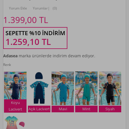
Yorum Ekle
Yorumlar
|
(0)
1.399,00
TL
SEPETTE %10 İNDIRIM
1.259,10
TL
Adasea
marka ürünlerde indirim devam ediyor.
Renk
Koyu
Açık Lacivert
Mavi
Mint
Siyah
Lacivert