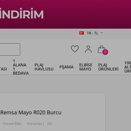
TR - TL
0
1
100
ALANA
PLAJ
ELBİSE
PLAJ
PİJAMA
ALT
ASI
1
HAVLUSU
MAYO
ÜRÜNLERİ
ÜR
BEDAVA
 Remsa Mayo R020 Burcu
Yorum Ekle
Yorumlar
|
(0)