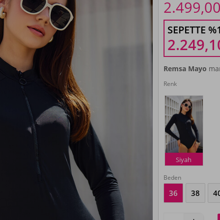
2.499,0
SEPETTE %
2.249,1
Remsa Mayo
mar
Renk
Siyah
Beden
36
38
4