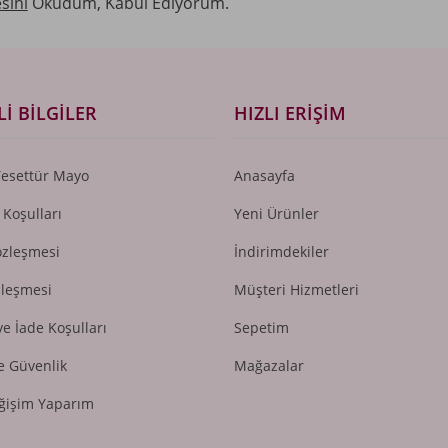
sini
Okudum, Kabul Ediyorum.
I BILGILER
HIZLI ERIŞIM
Tesettür Mayo
Anasayfa
 Koşulları
Yeni Ürünler
özleşmesi
İndirimdekiler
zleşmesi
Müşteri Hizmetleri
ve İade Koşulları
Sepetim
ve Güvenlik
Mağazalar
ğişim Yaparım