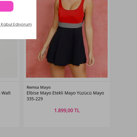
Renk Seçiniz
Remsa Mayo
o Walt
Elbise Mayo Etekli Mayo Yüzücü Mayo
Kırmızı
335-229
1.899,00 TL
Beden Seçiniz
XXL
38
40
42
44
46