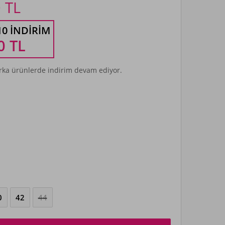
0
TL
10 İNDIRIM
0
TL
ka ürünlerde indirim devam ediyor.
0
42
44