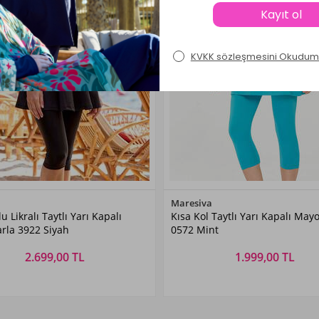
Renk Seçiniz
Renk Seçiniz
Maresiva
u Likralı Taytlı Yarı Kapalı
Kısa Kol Taytlı Yarı Kapalı May
Siyah
Mint
rla 3922 Siyah
0572 Mint
2.699,00 TL
1.999,00 TL
Beden Seçiniz
Beden Seçiniz
M
L
XL
XXL
S
M
L
XL