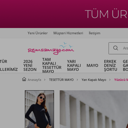
Yeni Ürünler
Müşteri Hizmetleri
İletişim
TAM
TÜR
2026
YARI
ERKEK
G
KAPALI
YENİ
KAPALI
MAYO
DENİZ
G
TESETTÜR
LLERİMİZ
SEZON
MAYO
ŞORTU
B
MAYO
Anasayfa
TESETTÜR MAYO
Yarı Kapalı Mayo
Yüzücü 