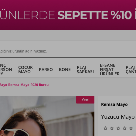
ENÇ
EFSANE
ÇOCUK
PLAJ
PLAJ
ARSON
PAREO
BONE
FIRSAT
MAYO
ŞAPKASI
ÇANT
OY
ÜRÜNLER
Mayo Remsa Mayo R020 Burcu
Yeni
Remsa Mayo
Yüzücü Mayo