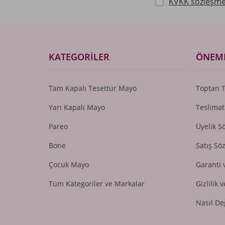
KVKK sözleşme
KATEGORILER
ÖNEML
Tam Kapalı Tesettür Mayo
Toptan 
Yarı Kapalı Mayo
Teslimat
Pareo
Üyelik S
Bone
Satış Sö
Çocuk Mayo
Garanti 
Tüm Kategoriler ve Markalar
Gizlilik 
Nasıl De