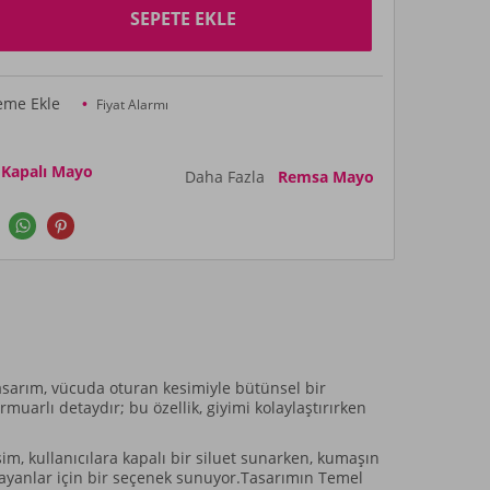
SEPETE EKLE
teme Ekle
Fiyat Alarmı
 Kapalı Mayo
Daha Fazla
Remsa Mayo
asarım, vücuda oturan kesimiyle bütünsel bir
uarlı detaydır; bu özellik, giyimi kolaylaştırırken
m, kullanıcılara kapalı bir siluet sunarken, kumaşın
arayanlar için bir seçenek sunuyor.Tasarımın Temel