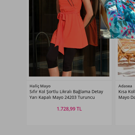
Renk Seçiniz
Haliç Mayo
Adasea
Sıfır Kol Şortlu Likralı Bağlama Detay
Kısa Koll
Turuncu
Yarı Kapalı Mayo 24203 Turuncu
Mayo Da
1.728,99 TL
Beden Seçiniz
S
M
L
XL
XXL
S