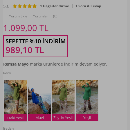
5.0
1 Değerlendirme
1 Soru & Cevap
Yorum Ekle
Yorumlar
|
(0)
1.099,00
TL
SEPETTE %10 İNDIRIM
989,10
TL
Remsa Mayo
marka ürünlerde indirim devam ediyor.
Renk
Mavi
Zeytin Yeşili
Yeşil
Haki Yeşil
Beden