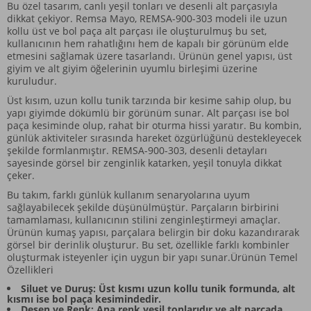
Bu özel tasarım, canlı yeşil tonları ve desenli alt parçasıyla
dikkat çekiyor. Remsa Mayo, REMSA-900-303 modeli ile uzun
kollu üst ve bol paça alt parçası ile oluşturulmuş bu set,
kullanıcının hem rahatlığını hem de kapalı bir görünüm elde
etmesini sağlamak üzere tasarlandı. Ürünün genel yapısı, üst
giyim ve alt giyim öğelerinin uyumlu birleşimi üzerine
kuruludur.
Üst kısım, uzun kollu tunik tarzında bir kesime sahip olup, bu
yapı giyimde dökümlü bir görünüm sunar. Alt parçası ise bol
paça kesiminde olup, rahat bir oturma hissi yaratır. Bu kombin,
günlük aktiviteler sırasında hareket özgürlüğünü destekleyecek
şekilde formlanmıştır. REMSA-900-303, desenli detayları
sayesinde görsel bir zenginlik katarken, yeşil tonuyla dikkat
çeker.
Bu takım, farklı günlük kullanım senaryolarına uyum
sağlayabilecek şekilde düşünülmüştür. Parçaların birbirini
tamamlaması, kullanıcının stilini zenginleştirmeyi amaçlar.
Ürünün kumaş yapısı, parçalara belirgin bir doku kazandırarak
görsel bir derinlik oluşturur. Bu set, özellikle farklı kombinler
oluşturmak isteyenler için uygun bir yapı sunar.Ürünün Temel
Özellikleri
Siluet ve Duruş: Üst kısmı uzun kollu tunik formunda, alt
kısmı ise bol paça kesimindedir.
Desen ve Renk: Ana renk yeşil tonlarıdır ve alt parçada