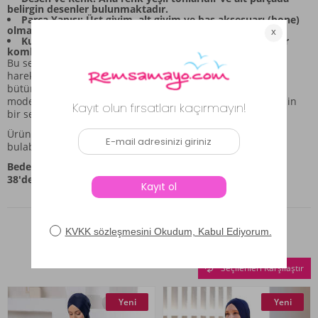
belirgin desenler bulunmaktadır.
Parça Yapısı: Üst giyim, alt giyim ve baş aksesuarı (bone)
olmak üzere üç ana bileşenden oluşur.
Kullanım Amacı: Günlük aktiviteler için şık ve rahat bir
kombin sunar.
Bu set, parçaların birbirini desteklemesini ve kullanıcının
hareket özgürlüğünü kısıtlamamasını ön planda tutarak
bütüncül bir stil oluşturur. REMSA Mayo, REMSA-900-303
modeli ile bu kombinle stil sahibi bir görünüm arayanlar için
bir seçenek sunar.
Ürün kodu REMSA-900-303 ile bu özel parçayı kolayca
bulabilirsiniz.
Beden Bilgisi:
38'den 46'ya kadar beden alternatifleri sunulmaktadır.
Benzer Ürünler
Seçilenleri Karşılaştır
Yeni
Yeni