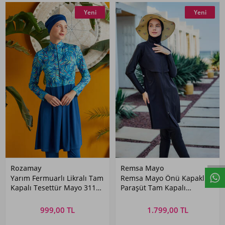
Yeni
Yeni
Rozamay
Remsa Mayo
Yarım Fermuarlı Likralı Tam
Remsa Mayo Önü Kapaklı
Kapalı Tesettür Mayo 3115
Paraşüt Tam Kapalı
Açık Lacivert
Tesettür Mayo Nurten
999,00 TL
1.799,00 TL