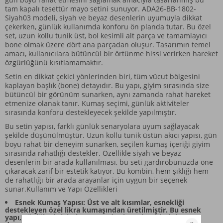
tam kapalı tesettür mayo setini sunuyor. ADA26-BB-1802-
Siyah03 modeli, siyah ve beyaz desenlerin uyumuyla dikkat
çekerken, günlük kullanımda konforu ön planda tutar. Bu özel
set, uzun kollu tunik üst, bol kesimli alt parça ve tamamlayıcı
bone olmak üzere dört ana parçadan oluşur. Tasarımın temel
amacı, kullanıcılara bütüncül bir örtünme hissi verirken hareket
özgürlüğünü kısıtlamamaktır.
Setin en dikkat çekici yönlerinden biri, tüm vücut bölgesini
kaplayan başlık (bone) detayıdır. Bu yapı, giyim sırasında size
bütüncül bir görünüm sunarken, aynı zamanda rahat hareket
etmenize olanak tanır. Kumaş seçimi, günlük aktiviteler
sırasında konforu destekleyecek şekilde yapılmıştır.
Bu setin yapısı, farklı günlük senaryolara uyum sağlayacak
şekilde düşünülmüştür. Uzun kollu tunik üstün akıcı yapısı, gün
boyu rahat bir deneyim sunarken, seçilen kumaş içeriği giyim
sırasında rahatlığı destekler. Özellikle siyah ve beyaz
desenlerin bir arada kullanılması, bu seti gardırobunuzda öne
çıkaracak zarif bir estetik katıyor. Bu kombin, hem şıklığı hem
de rahatlığı bir arada arayanlar için uygun bir seçenek
sunar.Kullanım ve Yapı Özellikleri
Esnek Kumaş Yapısı: Üst ve alt kısımlar, esnekliği
destekleyen özel likra kumaşından üretilmiştir. Bu esnek
yapı, günlük aktiviteler sırasında size rahat bir dolaşım