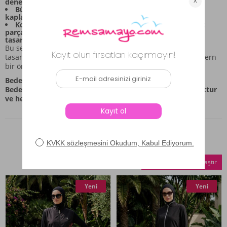
deneyimi sunar.
Bütüncül Örtünme: Bone detayı, tüm vücut bölgesini
kaplayarak bütüncül bir görünüm sağlar.
Konforlu Silüet: Uzun kollu tunik üst ve bol kesimli alt
parça kombinasyonu, gün boyu rahatlık sağlamak üzere
tasarlandı.
Bu set, farklı günlük senaryolara uyum sağlayacak şekilde
tasarlanmıştır ve siyah ve beyaz desenlerin uyumuyla modern
bir örtünme stilini yansıtır.
Beden Bilgisi:
Bedenler 3XL'den 6XL'e kadar geniş bir yelpazede mevcuttur
ve her bedene özel uyum sağlamak için hazırlandı.
Benzer Ürünler
Seçilenleri Karşılaştır
Yeni
Yeni