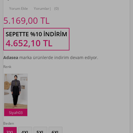
Yorum Ekle
Yorumlar
|
(0)
5.169,00
TL
SEPETTE %10 İNDIRIM
4.652,10
TL
Adasea
marka ürünlerde indirim devam ediyor.
Renk
Siyah03
Beden
3XL
4XL
5XL
6XL