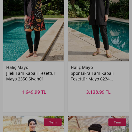
Haliç Mayo
Haliç Mayo
Jileli Tam Kapalı Tesettür
Spor Likra Tam Kapalı
Mayo 2356 Siyah01
Tesettür Mayo 6234
Siyah07
1.649,99 TL
3.138,99 TL
Yeni
Yeni