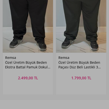
Remsa
Remsa
Özel Üretim Büyük Beden
Özel Üretim Büyük Beden
Ekstra Battal Pamuk Dokulu
Paçası Düz Beli Lastikli 3
Erkek Eşofman Altı 24723
Cepli Ekstra Battal Erkek
Siyah
Eşofman Altı 24700 Haki
2.499,00 TL
1.799,00 TL