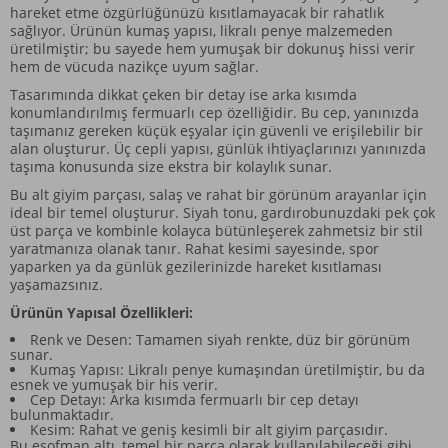
hareket etme özgürlüğünüzü kısıtlamayacak bir rahatlık
sağlıyor. Ürünün kumaş yapısı, likralı penye malzemeden
üretilmiştir; bu sayede hem yumuşak bir dokunuş hissi verir
hem de vücuda nazikçe uyum sağlar.
Tasarımında dikkat çeken bir detay ise arka kısımda
konumlandırılmış fermuarlı cep özelliğidir. Bu cep, yanınızda
taşımanız gereken küçük eşyalar için güvenli ve erişilebilir bir
alan oluşturur. Üç cepli yapısı, günlük ihtiyaçlarınızı yanınızda
taşıma konusunda size ekstra bir kolaylık sunar.
Bu alt giyim parçası, salaş ve rahat bir görünüm arayanlar için
ideal bir temel oluşturur. Siyah tonu, gardırobunuzdaki pek çok
üst parça ve kombinle kolayca bütünleşerek zahmetsiz bir stil
yaratmanıza olanak tanır. Rahat kesimi sayesinde, spor
yaparken ya da günlük gezilerinizde hareket kısıtlaması
yaşamazsınız.
Ürünün Yapısal Özellikleri:
Renk ve Desen: Tamamen siyah renkte, düz bir görünüm
sunar.
Kumaş Yapısı: Likralı penye kumaşından üretilmiştir, bu da
esnek ve yumuşak bir his verir.
Cep Detayı: Arka kısımda fermuarlı bir cep detayı
bulunmaktadır.
Kesim: Rahat ve geniş kesimli bir alt giyim parçasıdır.
Bu eşofman altı, temel bir parça olarak kullanılabileceği gibi,