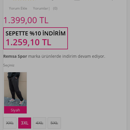
Yorum Ekle
Yorumlar
|
(0)
1.399,00
TL
SEPETTE %10 İNDIRIM
1.259,10
TL
Remsa Spor
marka ürünlerde indirim devam ediyor.
Seçiniz
Siyah
XXL
3XL
4XL
5XL