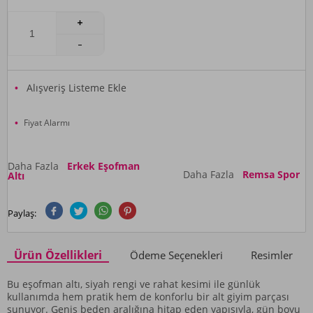
Alışveriş Listeme Ekle
Fiyat Alarmı
Daha Fazla
Erkek Eşofman
Daha Fazla
Remsa Spor
Altı
Paylaş:
Ürün Özellikleri
Ödeme Seçenekleri
Resimler
Bu eşofman altı, siyah rengi ve rahat kesimi ile günlük
kullanımda hem pratik hem de konforlu bir alt giyim parçası
sunuyor. Geniş beden aralığına hitap eden yapısıyla, gün boyu