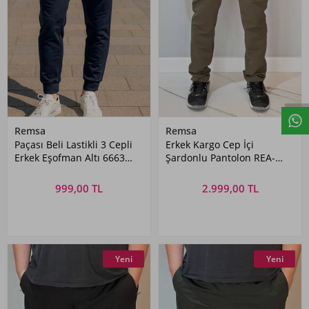
Remsa
Remsa
Paçası Beli Lastikli 3 Cepli
Erkek Kargo Cep İçi
Erkek Eşofman Altı 6663
Şardonlu Pantolon REA-
Lacivert
9707 Haki
999,00 TL
2.999,00 TL
Yeni
Yeni