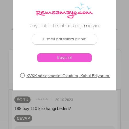
Daha Fazla Yorum Göster
Kaynak: Trendyol
⚡ CollectAction
Ürün Soru ve Cevapları
Remsa Spor
Büyük Beden Erkek 3
Cepli Eşofman Altı Siyah
SORU
**** ****
20.10.2023
188 boy 110 kilo hangi beden?
CEVAP