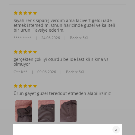
Siyah renk sipariş verdim ama lacivert geldi iade
etmek istemedim. Onun haricinde güzel ve kaliteli
bir ürün. Tavsiye ederim.
**** ****
|
24.06.2026
|
Beden: 5XL
gerçekten çok iyi oturdu belide lastikli sıkma vs
olmuyor
C** K**
|
09.06.2026
|
Beden: 5XL
Ürün gayet güzel tereddüt etmeden alabilirsiniz
**** ****
|
28.03.2026
|
Beden: 6XL