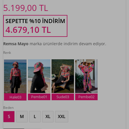
5.199,00
TL
SEPETTE %10 İNDIRIM
4.679,10
TL
Remsa Mayo
marka ürünlerde indirim devam ediyor.
Renk
Pembe01
Sude03
Pembe02
Hale03
Beden
S
M
L
XL
XXL