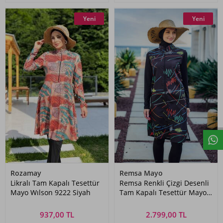
Yeni
Yeni
Rozamay
Remsa Mayo
Likralı Tam Kapalı Tesettür
Remsa Renkli Çizgi Desenli
Mayo Wılson 9222 Siyah
Tam Kapalı Tesettür Mayo
R005 Reyhan
937,00 TL
2.799,00 TL