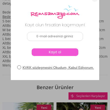
detaylarıyla, sadece mayo değil; bir tatil deneyimi sunuyor.
Bedenler S-M-L-XL-XXL şeklindedir.
Beden Tablosu görsellerin arkasında mevcuttur.
S beden= Göğüs:104cm Bel:100cm Basen:108cm ÜstBoy:89cm
AltBoy:97cm civarıdır.
M beden= Göğüs:108cm Bel:104cm Basen:112cm ÜstBoy:90cm
AltBoy:98cm civarıdır.
L beden= Göğüs:112cm Bel:108cm Basen:116cm ÜstBoy:91cm
AltBoy:99cm civarıdır.
XL beden= Göğüs:116cm Bel:112cm Basen:120cm ÜstBoy:92cm
AltBoy:100cm civarıdır.
XXL beden= Göğüs:120cm Bel:116cm Basen:124cm ÜstBoy:93cm
AltBoy:101cm civarıdır.
Menşei: Türkiye Üretici Firma: Remsa Mayo
Benzer Ürünler
Seçilenleri Karşılaştır
Yeni
Yeni