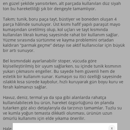
en güzel şekilde yansıtırken, alt parçada kullanılan düz siyah
ton bu hareketliliği şık bir dengeyle tamamlıyor.
Takım; tunik, boru paça tayt, büstiyer ve boneden oluşan 4
parça hâlinde sunuluyor. Üst kısmı hafif yapılı paraşüt mayo
kumaşından üretilmiş olup, kol uçları ve tayt kısmında
kullanılan likralı kumaş sayesinde rahat bir kullanım sağlar.
Yüzme sırasında sürtünme ve kayma problemini ortadan
kaldıran “parmak geçme” detayı ise aktif kullanıcılar için büyük
bir artı sunuyor.
Bel kısmındaki ayarlanabilir stoper, vücuda göre
kişiselleştirilmiş bir uyum sağlarken, su içinde tunik kısmının
yukarı çıkmasını engeller. Bu sayede hem güvenli hem de
estetik bir kullanım sunar. Kumaşın su itici özelliği sayesinde
ıslaklık kısa sürede kaybolur, hızlı kuruyarak gün boyu kuru ve
ferah kalmanızı sağlar.
Havuz, deniz, termal ya da spa gibi alanlarda rahatça
kullanılabilecek bu ürün, hareket özgürlüğünü ön planda
tutarken göz alıcı detaylarıyla da tarzınızı tamamlar. Tuzlu su
ve kumla yoğun temasta dikkatli olunması, ürünün uzun
ömürlü kullanımı için elde yıkama önerilir.
Hale R2503, aktif yüzücüler için düşünülmüş konforlu