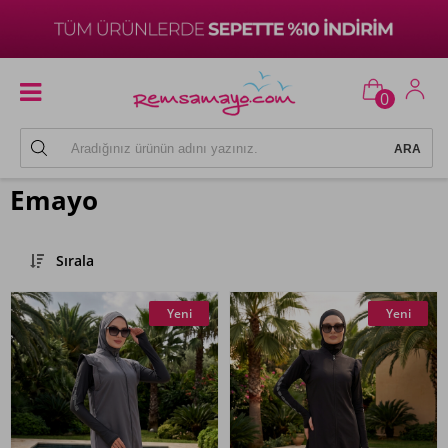
0
Emayo
Sırala
Yeni
Yeni