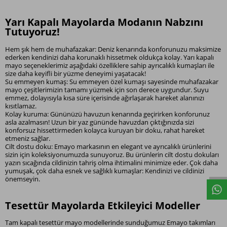
Yarı Kapalı Mayolarda Modanın Nabzını
Tutuyoruz!
Hem şık hem de muhafazakar: Deniz kenarında konforunuzu maksimize
ederken kendinizi daha korunaklı hissetmek oldukça kolay.
Yarı kapalı
mayo
seçeneklerimiz aşağıdaki özelliklere sahip ayrıcalıklı kumaşları ile
size daha keyifli bir yüzme deneyimi yaşatacak!
Su emmeyen kumaş: Su emmeyen özel kumaşı sayesinde muhafazakar
mayo çeşitlerimizin tamamı yüzmek için son derece uygundur. Suyu
emmez, dolayısıyla kısa süre içerisinde ağırlaşarak hareket alanınızı
kısıtlamaz.
Kolay kuruma: Gününüzü havuzun kenarında geçirirken konforunuz
asla azalmasın! Uzun bir yaz gününde havuzdan çıktığınızda sizi
konforsuz hissettirmeden kolayca kuruyan bir doku, rahat hareket
etmeniz sağlar.
Cilt dostu doku: Emayo markasının en elegant ve ayrıcalıklı ürünlerini
sizin için koleksiyonumuzda sunuyoruz. Bu ürünlerin cilt dostu dokuları
yazın sıcağında cildinizin tahriş olma ihtimalini minimize eder. Çok daha
yumuşak, çok daha esnek ve sağlıklı kumaşlar: Kendinizi ve cildinizi
önemseyin.
Tesettür Mayolarda Etkileyici Modeller
Tam kapalı
tesettür mayo
modellerinde sunduğumuz Emayo takımları