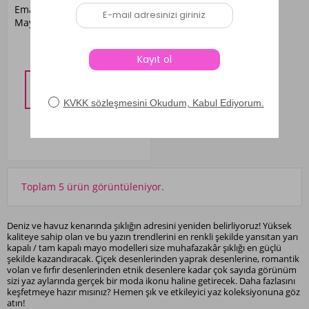
Emayo Yarı Kapalı Tesettür
Mayo 1013 Ayla Siyah
2.499,00 TL
SEPETTE %10 İNDIRIM
2.249,10
TL
Toplam 5 ürün görüntüleniyor.
Deniz ve havuz kenarında şıklığın adresini yeniden belirliyoruz! Yüksek
kaliteye sahip olan ve bu yazın trendlerini en renkli şekilde yansıtan yarı
kapalı / tam kapalı mayo modelleri size muhafazakâr şıklığı en güçlü
şekilde kazandıracak. Çiçek desenlerinden yaprak desenlerine, romantik
volan ve fırfır desenlerinden etnik desenlere kadar çok sayıda görünüm
sizi yaz aylarında gerçek bir moda ikonu haline getirecek. Daha fazlasını
keşfetmeye hazır mısınız? Hemen şık ve etkileyici yaz koleksiyonuna göz
atın!