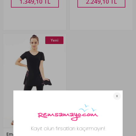
1.349,10
TL
2.249,10
TL
Yeni
Emayo