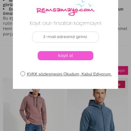
Modern Kesim: Düz paça formu, şık ve dinamik bir
görünüm sağlar.
Dayanıklılık: Kullanım boyunca formunu koruyarak uzun
ömürlü kullanım sunar.
Bu eşofman altı, evde rahatlama anlarınızdan spor salonu
rutinlerine kadar geniş bir kullanım yelpazesine hitap eder.
Hem şıklığı hem de üstün konforu arayanlar için ideal bir temel
parçadır.
Benzer Ürünler
Seçilenleri Karşılaştır
Yeni
Yeni