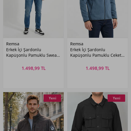
Remsa
Remsa
Erkek İçi Şardonlu
Erkek İçi Şardonlu
Kapüşonlu Pamuklu Sweat
Kapüşonlu Pamuklu Ceket
7090 Vizon
7087 İndigo
1.498,99 TL
1.498,99 TL
Yeni
Yeni