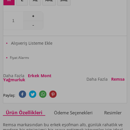
Alışveriş Listeme Ekle
Fiyat Alarmı
Daha Fazla
Erkek Mont
Daha Fazla
Remsa
Yağmurluk
Paylaş:
Ürün Özellikleri
Ödeme Seçenekleri
Resimler
Remsa markasından bu erkek eşofman altı, günlük rahatlık ve
modern bir görünümü bir araya getirmek isteyenler için ideal