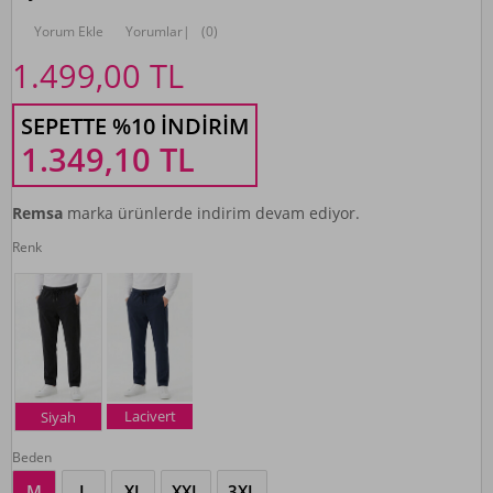
Yorum Ekle
Yorumlar
|
(0)
1.499,00
TL
SEPETTE %10 İNDIRIM
1.349,10
TL
Remsa
marka ürünlerde indirim devam ediyor.
Renk
Lacivert
Siyah
Beden
M
L
XL
XXL
3XL