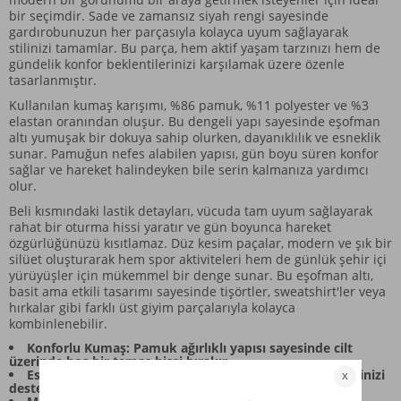
bir seçimdir. Sade ve zamansız siyah rengi sayesinde
gardırobunuzun her parçasıyla kolayca uyum sağlayarak
stilinizi tamamlar. Bu parça, hem aktif yaşam tarzınızı hem de
gündelik konfor beklentilerinizi karşılamak üzere özenle
tasarlanmıştır.
Kullanılan kumaş karışımı, %86 pamuk, %11 polyester ve %3
elastan oranından oluşur. Bu dengeli yapı sayesinde eşofman
altı yumuşak bir dokuya sahip olurken, dayanıklılık ve esneklik
sunar. Pamuğun nefes alabilen yapısı, gün boyu süren konfor
sağlar ve hareket halindeyken bile serin kalmanıza yardımcı
olur.
Beli kısmındaki lastik detayları, vücuda tam uyum sağlayarak
rahat bir oturma hissi yaratır ve gün boyunca hareket
özgürlüğünüzü kısıtlamaz. Düz kesim paçalar, modern ve şık bir
silüet oluşturarak hem spor aktiviteleri hem de günlük şehir içi
yürüyüşler için mükemmel bir denge sunar. Bu eşofman altı,
basit ama etkili tasarımı sayesinde tişörtler, sweatshirt'ler veya
hırkalar gibi farklı üst giyim parçalarıyla kolayca
kombinlenebilir.
Konforlu Kumaş: Pamuk ağırlıklı yapısı sayesinde cilt
üzerinde hoş bir temas hissi bırakır.
Esnek Yapı: Elastan içeriği sayesinde hareket kabiliyetinizi
destekler.