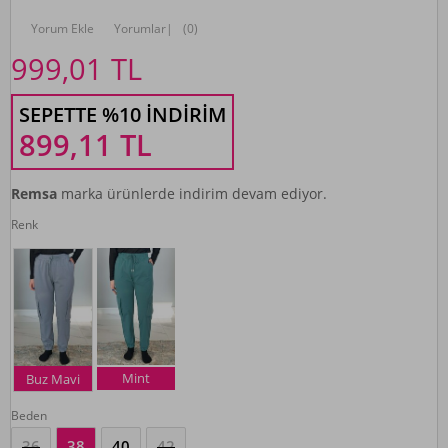
Yorum Ekle
Yorumlar
|
(0)
999,01
TL
SEPETTE %10 İNDIRIM
899,11
TL
Remsa
marka ürünlerde indirim devam ediyor.
Renk
Mint
Buz Mavi
Beden
36
38
40
42