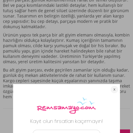
Bel ve paça kısımlarındaki lastikli detaylar, hem kullanışlı bir
tutuş sağlar hem de genel silüet üzerinde düzenli bir görünüm
sunar. Tasarımın en belirgin özelliği, yanlarda yer alan kargo
cep yapısıdır; bu cep detayı, parçaya modern ve pratik bir
dokunuş katmaktadır.
Ürünün yapısı tek parça bir alt giyim elemanı olmasıyla, kombin
hazırlığını oldukça kolaylaştırır. Kumaş içeriğinin tamamının
pamuk olması, cilde karşı yumuşak ve doğal bir his bırakır. Bu
pamuklu yapı, gün içinde hareket halindeyken bile rahat bir
kullanım deneyimi vadeder. Üretiminin Türkiye'de yapılmış
olması, yerel üretim kalitesini yansıtan bir detaydır.
Bu alt giyim parçası, evde geçirilen zamanlar için olduğu kadar,
günlük dış mekan aktivitelerinde de rahat bir kullanım sunar.
Kargo cepleri sayesinde küçük eşyalarınızı yanınızda taşıma
imkanı bulabilirken, genel olarak rahat kesimi gün boyu hareket
özgürlüğü sağlar. Remsa Mayo'nun sunduğu bu, hem konforu
hem de kullanışlılığı bir arada sunmayı amaçlar.
Benzer Ürünler