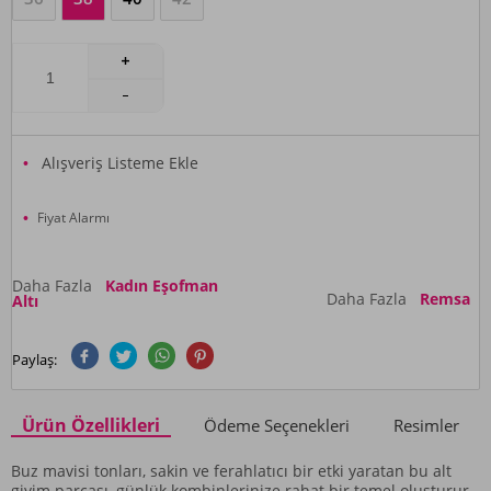
Alışveriş Listeme Ekle
Fiyat Alarmı
Daha Fazla
Kadın Eşofman
Daha Fazla
Remsa
Altı
Paylaş:
Ürün Özellikleri
Ödeme Seçenekleri
Resimler
Buz mavisi tonları, sakin ve ferahlatıcı bir etki yaratan bu alt
giyim parçası, günlük kombinlerinize rahat bir temel oluşturur.