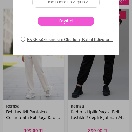
Seçilenleri Karşılaştır
Yeni
Yeni
Remsa
Remsa
Beli Lastikli Pantolon
Kadın İki İplik Paçası Beli
Görünümlü Bol Paça Kadın
Lastikli 2 Cepli Eşofman Altı
Eşofman Altı 8015 Bej
8017 Siyah
999,00 TL
899,00 TL