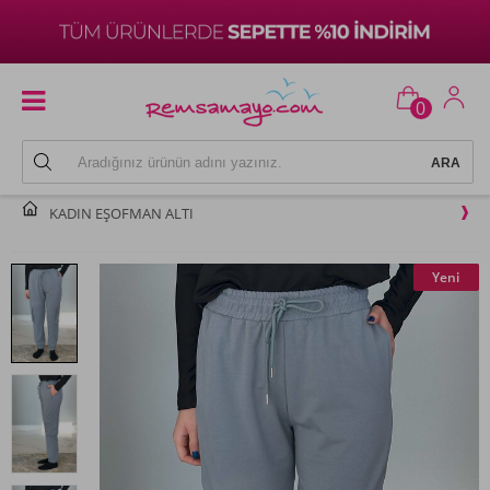
0
KADIN EŞOFMAN ALTI
Yeni