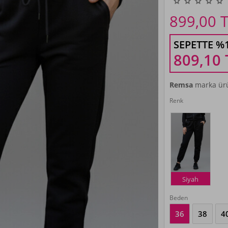
899,00
T
SEPETTE %
809,10
Remsa
marka ürü
Renk
Siyah
Beden
36
38
4