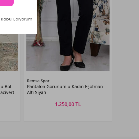
Renk Seçiniz
Remsa Spor
lü Bol
Pantalon Görünümlü Kadın Eşofman
Siyah
acivert
Altı Siyah
1.250,00 TL
Beden Seçiniz
38
40
42
44
46
48
50
52