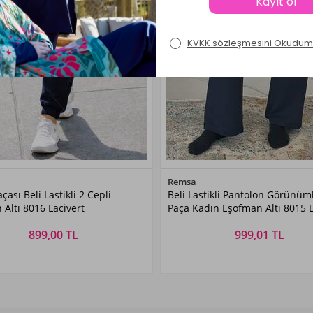
Renk Seçiniz
Renk Seçiniz
Remsa
çası Beli Lastikli 2 Cepli
Beli Lastikli Pantolon Görünüm
Lacivert
Lacivert
Altı 8016 Lacivert
Paça Kadın Eşofman Altı 8015 L
899,00 TL
999,01 TL
Beden Seçiniz
Beden Seçiniz
36
38
40
42
36
38
40
42