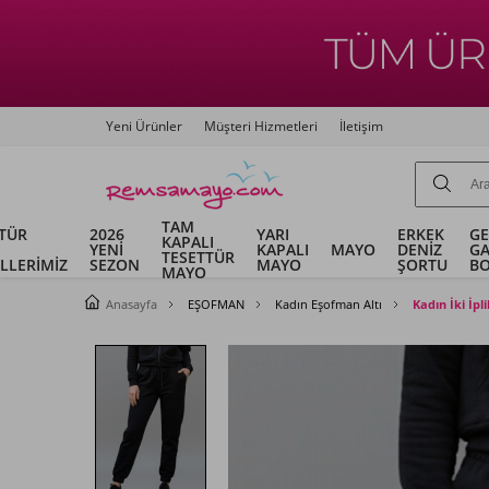
Yeni Ürünler
Müşteri Hizmetleri
İletişim
TAM
TÜR
2026
YARI
ERKEK
G
KAPALI
YENİ
KAPALI
MAYO
DENİZ
G
TESETTÜR
LLERİMİZ
SEZON
MAYO
ŞORTU
B
MAYO
Anasayfa
EŞOFMAN
Kadın Eşofman Altı
Kadın İki İpl