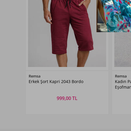
Renk Seçiniz
Remsa
Remsa
Erkek Şort Kapri 2043 Bordo
Kadın Pa
Bordo
Eşofman 
999,00 TL
Beden Seçiniz
M
L
XL
XXL
34