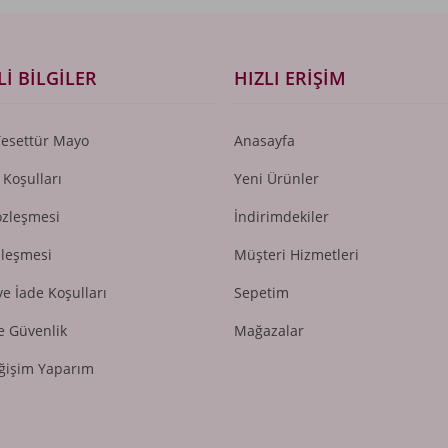
I BILGILER
HIZLI ERIŞIM
Tesettür Mayo
Anasayfa
 Koşulları
Yeni Ürünler
özleşmesi
İndirimdekiler
zleşmesi
Müşteri Hizmetleri
ve İade Koşulları
Sepetim
ve Güvenlik
Mağazalar
ğişim Yaparım