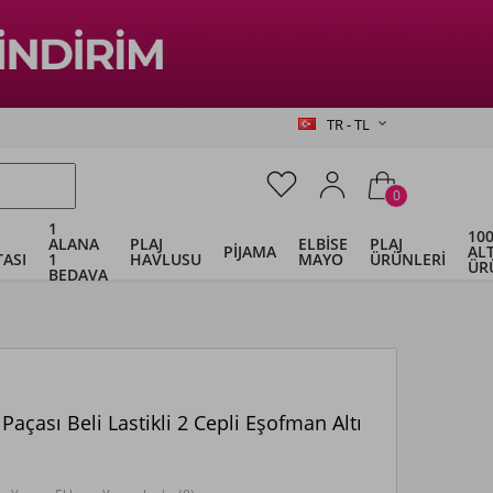
TR - TL
0
1
100
ALANA
PLAJ
ELBİSE
PLAJ
PİJAMA
ALT
ASI
1
HAVLUSU
MAYO
ÜRÜNLERİ
ÜR
BEDAVA
k Paçası Beli Lastikli 2 Cepli Eşofman Altı