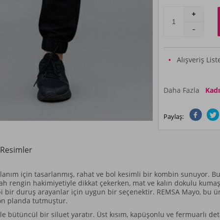
Alışveriş Lis
Daha Fazla
Kadı
Paylaş:
Resimler
ım için tasarlanmış, rahat ve bol kesimli bir kombin sunuyor. Bu p
h rengin hakimiyetiyle dikkat çekerken, mat ve kalın dokulu kumaşı
ibi bir duruş arayanlar için uygun bir seçenektir. REMSA Mayo, bu ü
ön planda tutmuştur.
le bütüncül bir siluet yaratır. Üst kısım, kapüşonlu ve fermuarlı de