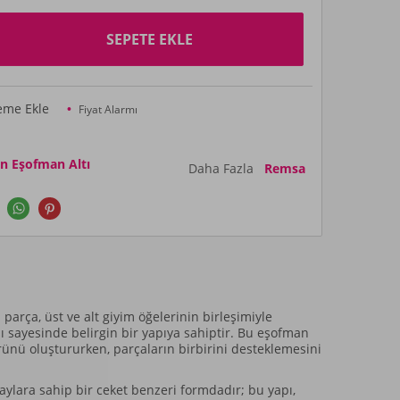
SEPETE EKLE
teme Ekle
Fiyat Alarmı
n Eşofman Altı
Daha Fazla
Remsa
arça, üst ve alt giyim öğelerinin birleşimiyle
 sayesinde belirgin bir yapıya sahiptir. Bu eşofman
rünü oluştururken, parçaların birbirini desteklemesini
taylara sahip bir ceket benzeri formdadır; bu yapı,