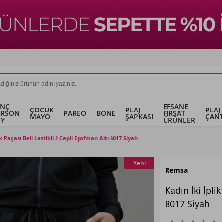
ENÇ
EFSANE
ÇOCUK
PLAJ
PLAJ
ARSON
PAREO
BONE
FIRSAT
MAYO
ŞAPKASI
ÇANT
OY
ÜRÜNLER
ik Paçası Beli Lastikli 2 Cepli Eşofman Altı 8017 Siyah
Yeni
Remsa
Kadın İki İpli
8017 Siyah