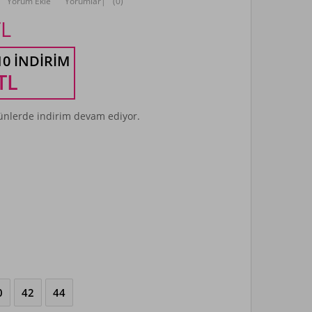
Yorum Ekle
Yorumlar
|
(0)
L
10 İNDIRIM
TL
nlerde indirim devam ediyor.
0
42
44