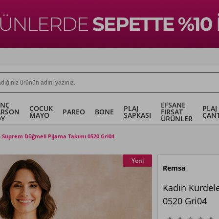
ENÇ
EFSANE
ÇOCUK
PLAJ
PLAJ
ARSON
PAREO
BONE
FIRSAT
MAYO
ŞAPKASI
ÇANT
OY
ÜRÜNLER
 Suprem Düğmeli Pijama Takımı 0520 Gri04
Yeni
Remsa
Kadın Kurdel
0520 Gri04