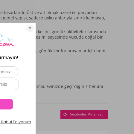
re tasarlandı. Üst ve alt olmak üzere iki parçadan
enel yapısı, sadece uyku anlarıyla sınırlı kalmayıp,
ş katıyor. Bu uzun kesim, günlük aktiviteler sırasında
nek beli ve tam boy kesimi sayesinde vücuda doğal bir
a katıyor. Bu takım, günlük konfor arayanlar için hem
üm sağlar.
lik edecek bu takımla, evinizde geçirdiğiniz her anı
Seçilenleri Karşılaştır