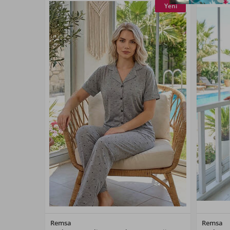
Yeni
Renk Seçiniz
Remsa
Remsa