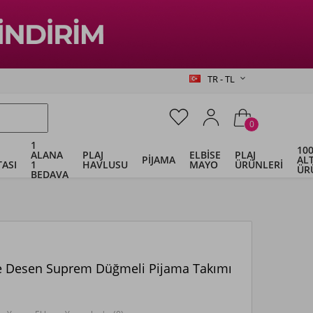
TR - TL
0
1
100
ALANA
PLAJ
ELBİSE
PLAJ
PİJAMA
ALT
ASI
1
HAVLUSU
MAYO
ÜRÜNLERİ
ÜR
BEDAVA
e Desen Suprem Düğmeli Pijama Takımı