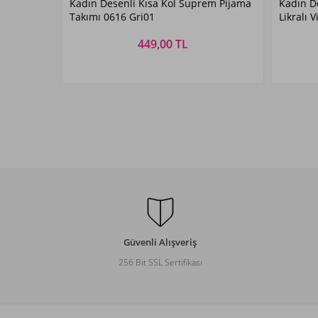
Kadın Desenli Kısa Kol Suprem Pijama
Kadın D
Gri01
Takımı 0616 Gri01
Likralı 
Yeşil01
449,00 TL
Beden Seçiniz
M
L
XL
XXL
Güvenli Alışveriş
256 Bit SSL Sertifikası