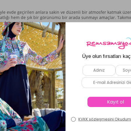
riyle evde geçirilen anlara sakin ve düzenli bir atmosfer katmak üze
tlığı hem de şık bir görünümü bir arada sunmayı amaçlar. Takımın g
ir dokunuş sunar.
, ön kısımda yer alan düğmeli detay takıma klasik ve özenli bir biti
 desenli yapısıyla görsel bir zenginlik ekliyor. Alt pantolon ise es
me anlarında bile rahatlık hissi desteklenir.
erirken, gri zemin üzerindeki kurdele motifleri takıma özel bir hav
ici bir örtü hissi verir ve düğmeli yaka detayı ile özenli bir görün
vücuda doğal bir uyum yakalar, hareket özgürlüğünü destekler.
 kurdele desenleri, takıma sakin ve zarif bir estetik katar.
tlığı ön planda tutan bir parçadır. Günlük yaşamınızın temposuna eş
Benzer Ürünler