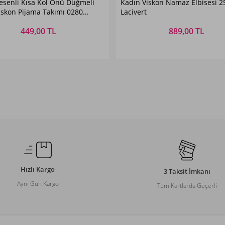
esenli Kısa Kol Önü Düğmeli
Kadın Viskon Namaz Elbisesi 2
Yeşil01
Lacivert
Viskon Pijama Takımı 0280
Lacivert
449,00 TL
889,00 TL
Beden Seçiniz
Beden Seçiniz
M
L
XL
XXL
M
L
XL
XXL
Hızlı Kargo
3 Taksit İmkanı
Aynı Gün Kargo
Tüm Kartlarda Geçerli