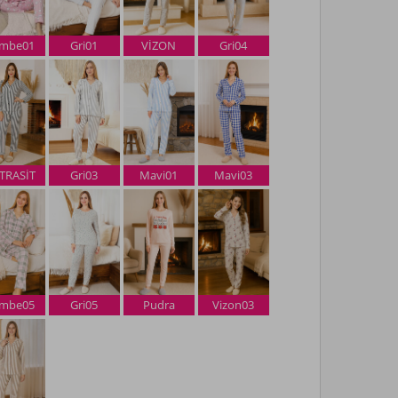
mbe01
Gri01
VİZON
Gri04
TRASİT
Gri03
Mavi01
Mavi03
mbe05
Gri05
Pudra
Vizon03