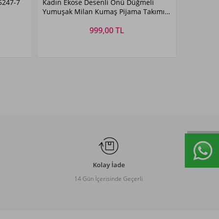
5247-7
Kadın Ekose Desenli Önü Düğmeli
Bej
Yumuşak Milan Kumaş Pijama Takımı
250347-1 Bej
999,00 TL
Beden Seçiniz
M
L
XL
XXL
Kolay İade
14 Gün İçerisinde Geçerli