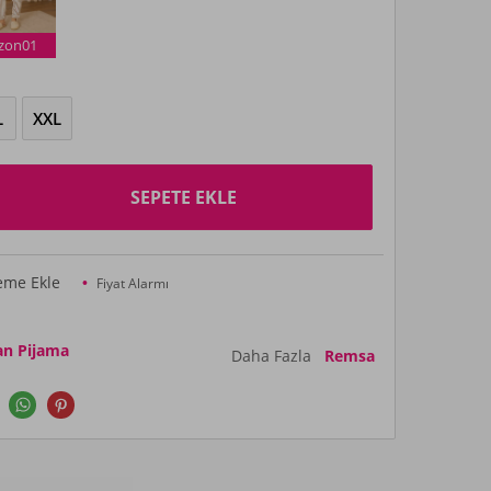
izon01
L
XXL
SEPETE EKLE
teme Ekle
Fiyat Alarmı
n Pijama
Daha Fazla
Remsa