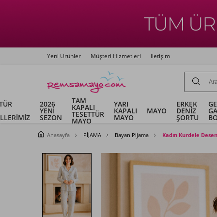
Yeni Ürünler
Müşteri Hizmetleri
İletişim
TAM
TÜR
2026
YARI
ERKEK
G
KAPALI
YENİ
KAPALI
MAYO
DENİZ
G
TESETTÜR
LLERİMİZ
SEZON
MAYO
ŞORTU
B
MAYO
Anasayfa
PİJAMA
Bayan Pijama
Kadın Kurdele Desen