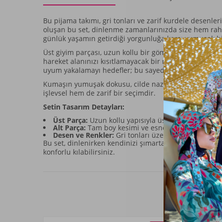
Bu pijama takımı, gri tonları ve zarif kurdele desenle
oluşan bu set, dinlenme zamanlarınızda size hem raha
günlük yaşamın getirdiği yorgunluğa karşı yumuşak b
Üst giyim parçası, uzun kollu bir gömlek formunda olup
hareket alanınızı kısıtlamayacak bir rahatlık sunarken,
uyum yakalamayı hedefler; bu sayede uzun süre dinlen
Kumaşın yumuşak dokusu, cilde nazik bir temas hissi v
işlevsel hem de zarif bir seçimdir.
Setin Tasarım Detayları:
Üst Parça:
Uzun kollu yapısıyla üst gövdeye bütünley
Alt Parça:
Tam boy kesimi ve esnek beli sayesinde 
Desen ve Renkler:
Gri tonları üzerine yerleştirilmiş
Bu set, dinlenirken kendinizi şımartabileceğiniz, raha
konforlu kılabilirsiniz.