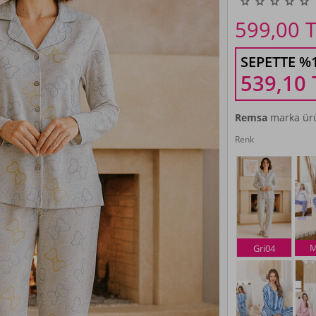
599,00
T
SEPETTE %
539,10
Remsa
marka ürü
Renk
M
Gri04