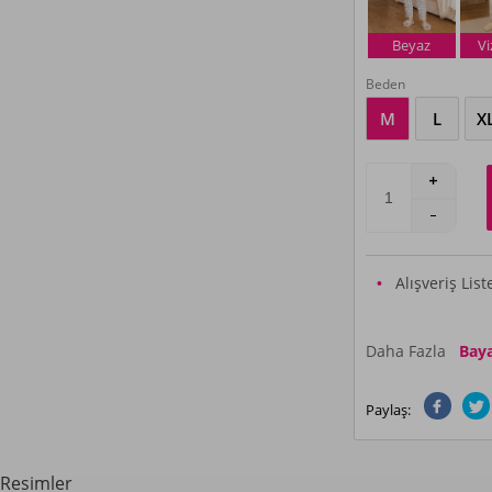
Beyaz
V
Beden
M
L
X
Alışveriş Lis
Daha Fazla
Baya
Paylaş:
Resimler