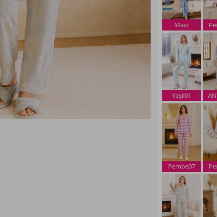
Mavi
Pe
Yeşil01
AN
Pembe07
Pe