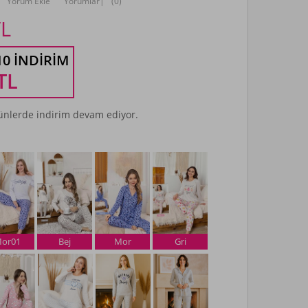
Yorum Ekle
Yorumlar
|
(0)
L
10 İNDIRIM
TL
nlerde indirim devam ediyor.
or01
Bej
Mor
Gri