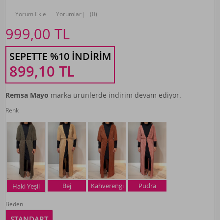
Yorum Ekle
Yorumlar
|
(0)
999,00
TL
SEPETTE %10 İNDIRIM
899,10
TL
Remsa Mayo
marka ürünlerde indirim devam ediyor.
Renk
Bej
Kahverengi
Pudra
Haki Yeşil
Beden
STANDART