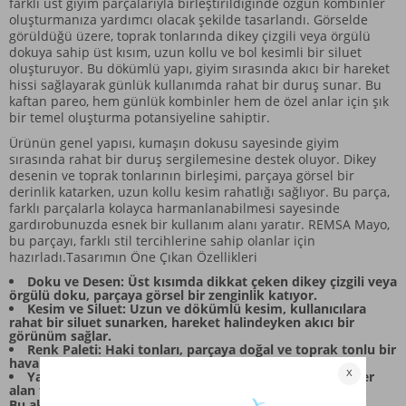
farklı üst giyim parçalarıyla birleştirildiğinde özgün kombinler
oluşturmanıza yardımcı olacak şekilde tasarlandı. Görselde
görüldüğü üzere, toprak tonlarında dikey çizgili veya örgülü
dokuya sahip üst kısım, uzun kollu ve bol kesimli bir siluet
oluşturuyor. Bu dökümlü yapı, giyim sırasında akıcı bir hareket
hissi sağlayarak günlük kullanımda rahat bir duruş sunar. Bu
kaftan pareo, hem günlük kombinler hem de özel anlar için şık
bir temel oluşturma potansiyeline sahiptir.
Ürünün genel yapısı, kumaşın dokusu sayesinde giyim
sırasında rahat bir duruş sergilemesine destek oluyor. Dikey
desenin ve toprak tonlarının birleşimi, parçaya görsel bir
derinlik katarken, uzun kollu kesim rahatlığı sağlıyor. Bu parça,
farklı parçalarla kolayca harmanlanabilmesi sayesinde
gardırobunuzda esnek bir kullanım alanı yaratır. REMSA Mayo,
bu parçayı, farklı stil tercihlerine sahip olanlar için
hazırladı.Tasarımın Öne Çıkan Özellikleri
Doku ve Desen: Üst kısımda dikkat çeken dikey çizgili veya
örgülü doku, parçaya görsel bir zenginlik katıyor.
Kesim ve Siluet: Uzun ve dökümlü kesim, kullanıcılara
rahat bir siluet sunarken, hareket halindeyken akıcı bir
görünüm sağlar.
Renk Paleti: Haki tonları, parçaya doğal ve toprak tonlu bir
hava katıyor.
Yapısal Detay: Üst ve alt parçanın birleştiği noktada yer
alan fermuar detayı, tasarıma pratik bir dokunuş ekliyor.
Bu aksesuar, farklı giyim öğeleriyle kolayca