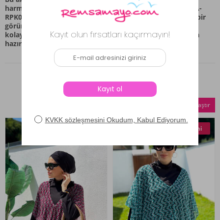
harmanlanabilecek esnekliğe sahip. REMSA Mayo, REMSA-
RPK004-Haki modeliyle, hem rahatlığı hem de stil sahibi bir
görünümü bir araya getiriyor. Bu parça, günlük stilinize
kolayca adapte olabilecek bir temel oluşturmak amacıyla
hazırlandı.
Benzer Ürünler
Seçilenleri Karşılaştır
Yeni
Yeni