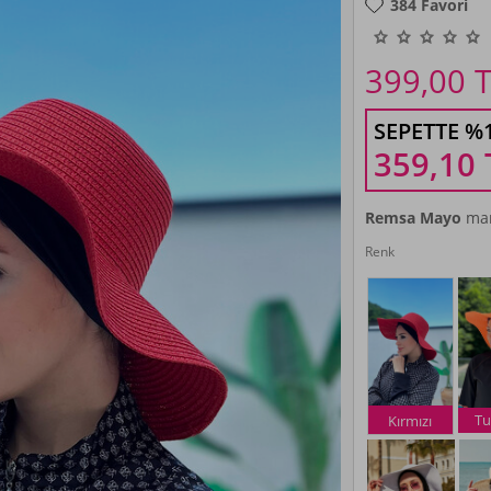
384
Favori
399,00
T
SEPETTE %
359,10
Remsa Mayo
mar
Renk
Tu
Kırmızı