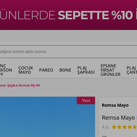
ENÇ
EFSANE
ÇOCUK
PLAJ
PLAJ
ARSON
PAREO
BONE
FIRSAT
MAYO
ŞAPKASI
ÇANT
OY
ÜRÜNLER
sır Şapka Kırmızı RŞ-64
Yeni
Remsa Mayo
Remsa Mayo H
4.6