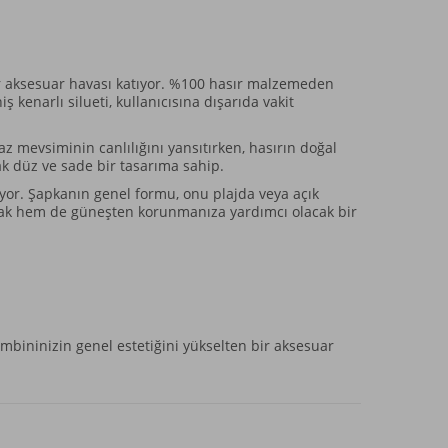
 bir aksesuar havası katıyor. %100 hasır malzemeden
enarlı silueti, kullanıcısına dışarıda vakit
az mevsiminin canlılığını yansıtırken, hasırın doğal
ak düz ve sade bir tasarıma sahip.
yor. Şapkanın genel formu, onu plajda veya açık
acak hem de güneşten korunmanıza yardımcı olacak bir
ombininizin genel estetiğini yükselten bir aksesuar