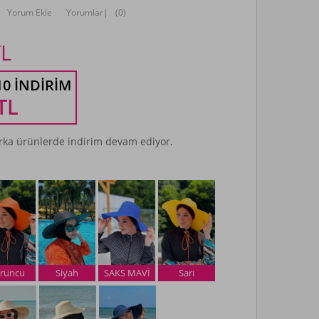
Yorum Ekle
Yorumlar
|
(0)
L
10 İNDIRIM
TL
ka ürünlerde indirim devam ediyor.
runcu
Siyah
SAKS MAVİ
Sarı