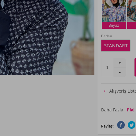
Beyaz
Beden
STANDART
Alışveriş Lis
Daha Fazla
Plaj
Paylaş: