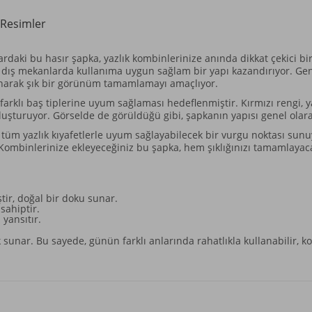
Resimler
nlardaki bu hasır şapka, yazlık kombinlerinize anında dikkat çekici
ış mekanlarda kullanıma uygun sağlam bir yapı kazandırıyor. Geniş k
sunarak şık bir görünüm tamamlamayı amaçlıyor.
farklı baş tiplerine uyum sağlaması hedeflenmiştir. Kırmızı rengi, y
oluşturuyor. Görselde de görüldüğü gibi, şapkanın yapısı genel olar
tüm yazlık kıyafetlerle uyum sağlayabilecek bir vurgu noktası sunu
. Kombinlerinize ekleyeceğiniz bu şapka, hem şıklığınızı tamamlay
ir, doğal bir doku sunar.
sahiptir.
 yansıtır.
 sunar. Bu sayede, günün farklı anlarında rahatlıkla kullanabilir, k