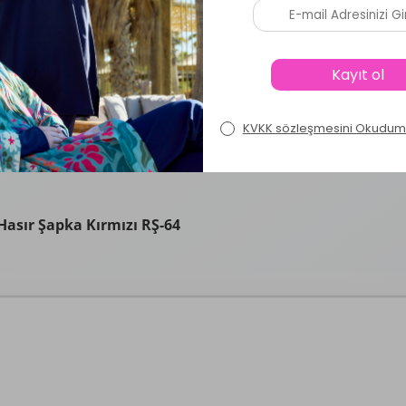
Daha Fazla Yorum Göster
Ürün Soru ve Cevapları
asır Şapka Kırmızı RŞ-64