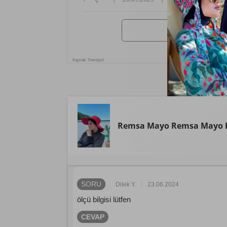
Kaynak: Trendyol
Remsa Mayo
Remsa Mayo H
SORU
Dilek Y.
23.06.2024
ölçü bilgisi lütfen
CEVAP