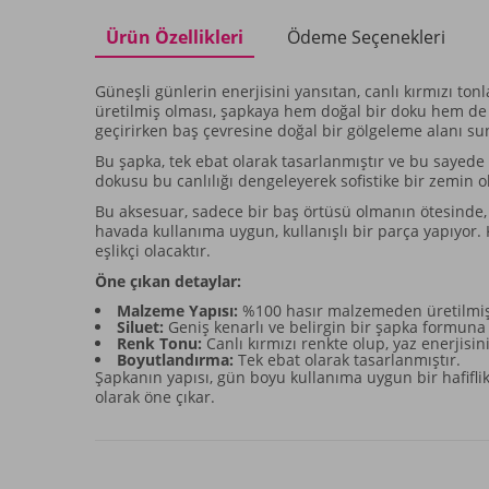
Ürün Özellikleri
Ödeme Seçenekleri
Güneşli günlerin enerjisini yansıtan, canlı kırmızı to
üretilmiş olması, şapkaya hem doğal bir doku hem de d
geçirirken baş çevresine doğal bir gölgeleme alanı 
Bu şapka, tek ebat olarak tasarlanmıştır ve bu sayede 
dokusu bu canlılığı dengeleyerek sofistike bir zemin 
Bu aksesuar, sadece bir baş örtüsü olmanın ötesinde, 
havada kullanıma uygun, kullanışlı bir parça yapıyor
eşlikçi olacaktır.
Öne çıkan detaylar:
Malzeme Yapısı:
%100 hasır malzemeden üretilmişt
Siluet:
Geniş kenarlı ve belirgin bir şapka formuna 
Renk Tonu:
Canlı kırmızı renkte olup, yaz enerjisini
Boyutlandırma:
Tek ebat olarak tasarlanmıştır.
Şapkanın yapısı, gün boyu kullanıma uygun bir hafiflik
olarak öne çıkar.