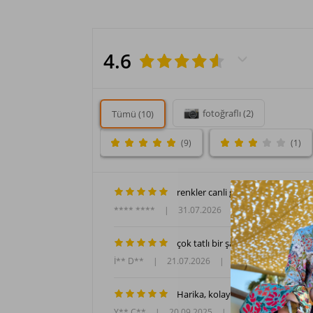
4.6
fotoğraflı (2)
Tümü (10)
(9)
(1)
renkler canli guzel
**** ****
|
31.07.2026
|
Beden: Standart
çok tatlı bir şapka bayildim
İ** D**
|
21.07.2026
|
Beden: Standart
Harika, kolay eskimeyecek bir ürü
Y** Ç**
|
20.09.2025
|
Beden: Standart