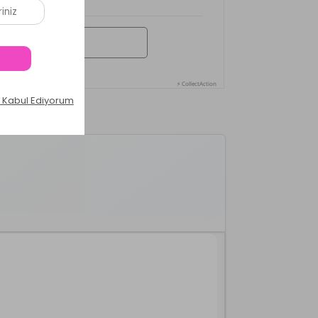
⚡ CollectAction