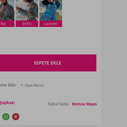
Bej
EKRU
Lacivert
SEPETE EKLE
teme Ekle
Fiyat Alarmı
 Şapkası
Daha Fazla
Remsa Mayo