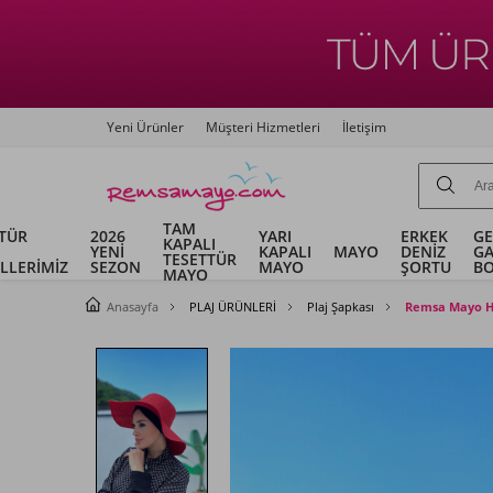
Yeni Ürünler
Müşteri Hizmetleri
İletişim
TAM
TÜR
2026
YARI
ERKEK
G
KAPALI
YENİ
KAPALI
MAYO
DENİZ
G
TESETTÜR
LLERİMİZ
SEZON
MAYO
ŞORTU
B
MAYO
Anasayfa
PLAJ ÜRÜNLERİ
Plaj Şapkası
Remsa Mayo Ha