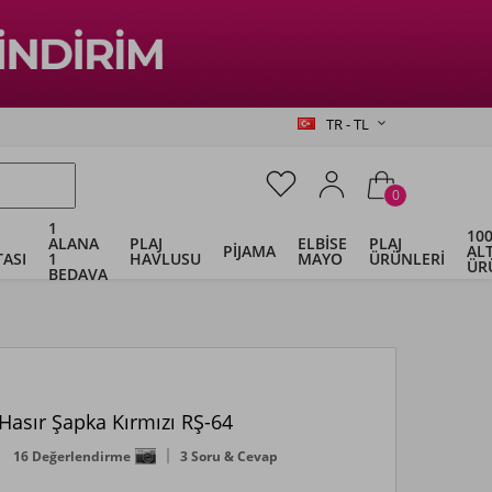
TR - TL
0
1
100
ALANA
PLAJ
ELBİSE
PLAJ
PİJAMA
ALT
ASI
1
HAVLUSU
MAYO
ÜRÜNLERİ
ÜR
BEDAVA
asır Şapka Kırmızı RŞ-64
16 Değerlendirme
3 Soru & Cevap