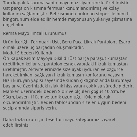
Tam kapalı tasarıma sahip mayomuz siyah renkte üretilmiştir.
Üst parça ön kısmına fermuar konumlandırılmış ve kolay
kullanım sağlanmıştır. Bel kısmında bulunan stoper ile hem fit
bir görünüm elde edilir hemde mayonuzun yukarıya çıkmasına
engel olur.
Remsa Mayo
imzalı ürünümüz
Ürün İçeriği : Fermuarlı Üst , Boru Paça Likralı Pantolon , Eşarp
olmak üzere üç parçadan oluşmaktadır.
Model S beden Kullandı
Ön Kapak Kısım Mayoya Dikilidir
Üst parça paraşüt kumaştan
üretilirken kollar ve pantolon esnek yapıdaki likralı kumaştan
üretilmiştir. Aktivitelerinizde size ayak uyduran ve özgürce
hareket imkanı sağlayan likralı kumaşın konforunu yaşayın.
Hızlı kuruyan yapısı sayesinde sudan çıktığınız anda kurumaya
başlar ve üzerinizdeki ıslaklık hissiyatını çok kısa sürede giderir.
Manken üzerindeki beden S dir ve ölçüleri göğüs 102cm, bel
96cm, basen 110cm ve tunik uzunluğu 104cm olarak
ölçülendirilmiştir. Beden tablosundan size en uygun bedeni
seçip anında sipariş verin.
Daha fazla ürün için
tesettür mayo
kategorimizi ziyaret
edebilirsiniz.