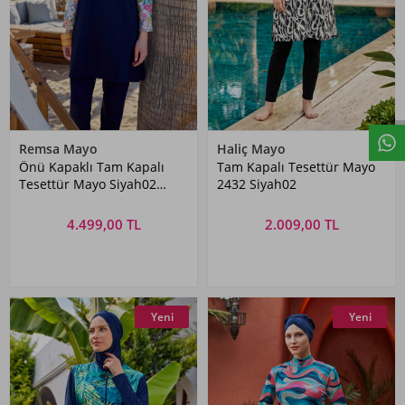
Remsa Mayo
Haliç Mayo
Önü Kapaklı Tam Kapalı
Tam Kapalı Tesettür Mayo
Tesettür Mayo Siyah02
2432 Siyah02
R5202 Patara
4.499,00 TL
2.009,00 TL
Yeni
Yeni