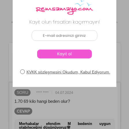
Daha Fazla Yorum Göster
Kaynak: Trendyol
⚡ CollectAction
Ürün Soru ve Cevapları
Remsa Mayo
Remsa Mayo Önü
Kapaklı Paraşüt Tam Kapalı
Tesettür Mayo Nurten
SORU
**** ****
04.07.2024
1.70 69 kilo hangi beden olur?
CEVAP
Merhabalar efendim M bedenin uygun
olabileceğini düşünüyoruz🌸