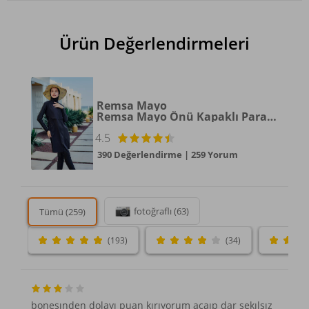
Ürün Değerlendirmeleri
Remsa Mayo
Remsa Mayo Önü Kapaklı Paraşüt Tam Kapalı Tesettür Mayo Nurten
4.5
390 Değerlendirme
|
259 Yorum
fotoğraflı (63)
Tümü (259)
(193)
(34)
bonesınden dolayı puan kırıyorum acaıp dar sekılsız