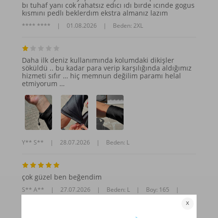
bı tuhaf yanı cok rahatsız edıcı ıdı bırde ıcınde gogus
kısmını pedlı beklerdım ekstra almanız lazım
**** ****
|
01.08.2026
|
Beden: 2XL
Daha ilk deniz kullanımında kolumdaki dikişler
söküldü .. bu kadar para verip karşılığında aldığımız
hizmeti sıfır … hiç memnun değilim paramı helal
etmiyorum …
Y** S**
|
28.07.2026
|
Beden: L
çok güzel ben beğendim
S** A**
|
27.07.2026
|
Beden: L
|
Boy: 165
|
Kilo: 65