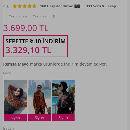
4.6
168 Değerlendirme
111 Soru & Cevap
Yorum Ekle
Yorumlar
|
(0)
3.699,00
TL
SEPETTE %10 İNDIRIM
3.329,10
TL
Remsa Mayo
marka ürünlerde indirim devam ediyor.
Renk
Siyah
Siyah
Siyah
Beden