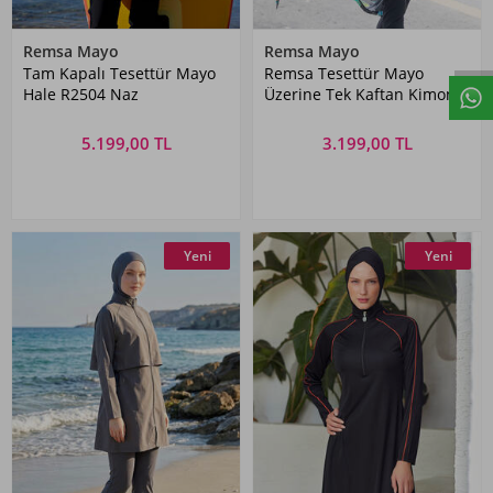
Remsa Mayo
Remsa Mayo
Tam Kapalı Tesettür Mayo
Remsa Tesettür Mayo
Hale R2504 Naz
Üzerine Tek Kaftan Kimono
Pareo RP004C Yeşil Tavus
Kuşu
5.199,00 TL
3.199,00 TL
Yeni
Yeni