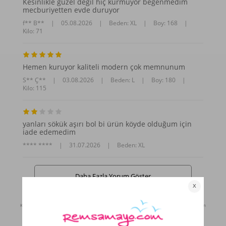
Kesinlikle güzel değil hiç kurmuyor beğenmedim
mecburiyetten evde duruyor
f** B**
|
05.08.2026
|
Beden: XL
|
Boy: 168
|
Kilo: 71
Hemen kuruyor kaliteli modern çok memnunum
S** Ç**
|
03.08.2026
|
Beden: L
|
Boy: 180
|
Kilo: 115
yanları sökük aşırı bol bi ürün köyde olduğum için
iade edemedim
**** ****
|
31.07.2026
|
Beden: XL
Daha Fazla Yorum Göster
Kaynak: Trendyol
⚡ CollectAction