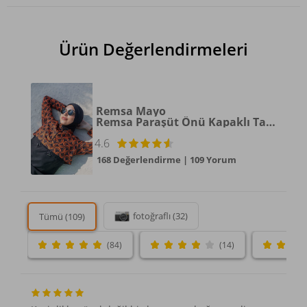
Ürün Değerlendirmeleri
Remsa Mayo
Remsa Paraşüt Önü Kapaklı Tam Kapalı Tesettür Mayo Turuncu R047 Retro
4.6
168 Değerlendirme
|
109 Yorum
fotoğraflı (32)
Tümü (109)
(84)
(14)