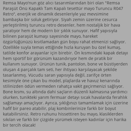
Remsa Mayo'nun göz alıcı tasarımlarından biri olan "Remsa
Paraşüt Önü Kapaklı Tam Kapalı
tesettür mayo
Turuncu R047
Retro", enerjik ve dinamik desenleriyle yaz mevsimine
bambaşka bir soluk getiriyor. Siyah zemin üzerine cesurca
yerleştirilmiş turuncu retro desenler, hem nostaljik bir hava
yaratıyor hem de modern bir şıklık sunuyor. Hafif yapısıyla
bilinen paraşüt kumaşı sayesinde mayo, hareket
özgürlüğünüzü kısıtlamadan gün boyu rahat etmenizi sağlıyor.
Özellikle suyla temas ettiğinde hızla kuruyan bu özel kumaş,
tatilde konfor arayanlar için birebir. Ön kısmındaki kapak detayı
hem sportif bir görünüm kazandırıyor hem de pratik bir
kullanım sunuyor. Ürünün tunik, pantolon, bone ve büstiyerden
oluşan 4 parçalık tam seti, her ihtiyacı karşılayacak şekilde
tasarlanmış. Vücudu saran yapısıyla değil, zarifçe örten
kesimiyle öne çıkan bu model, plajlarda ve havuz kenarında
stilinizden ödün vermeden rahatça vakit geçirmenizi sağlıyor.
Bone kısmı, su altında dahi saçların düzenli kalmasına yardımcı
olurken, tunikteki yarım fermuar detayı sıcak havalarda ferahlık
sağlamayı amaçlıyor. Ayrıca, şıklığınızı tamamlamak için üzerine
hafif bir
pareo
atabilir, plaj kombinlerinize farklı bir boyut
katabilirsiniz. Retro ruhunu hissettiren bu mayo, klasiklerden
sıkılan ve farklı bir çizgide yürümek isteyen kadınlar için harika
bir tercih olacak!