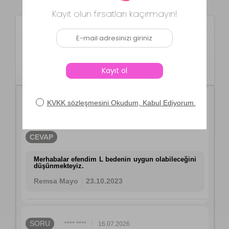
Ürün Soru ve Cevapları
Remsa Mayo
Remsa Paraşüt Önü
Kapaklı Tam Kapalı Tesettür
Mayo Turuncu R047 Retro
SORU
**** ****
23.10.2023
170 boy 70 kilo kaç beden
CEVAP
Merhabalar efendim L bedenin uygun olabileceğini
düşünmekteyiz.
Remsa Mayo
23.10.2023
SORU
**** ****
16.07.2026