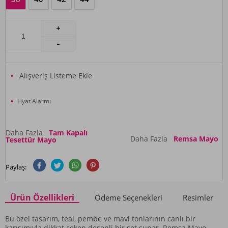
Alışveriş Listeme Ekle
Fiyat Alarmı
Daha Fazla
Tam Kapalı
Daha Fazla
Remsa Mayo
Tesettür Mayo
Paylaş:
Ürün Özellikleri
Ödeme Seçenekleri
Resimler
Bu özel tasarım, teal, pembe ve mavi tonlarının canlı bir
karışımıyla dikkat çeken desenli bir set sunar. Remsa Mayo,