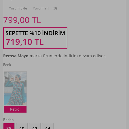
Yorum Ekle
Yorumlar
|
(0)
799,00
TL
SEPETTE %10 İNDIRIM
719,10
TL
Remsa Mayo
marka ürünlerde indirim devam ediyor.
Renk
Petrol
Beden
38
40
42
44