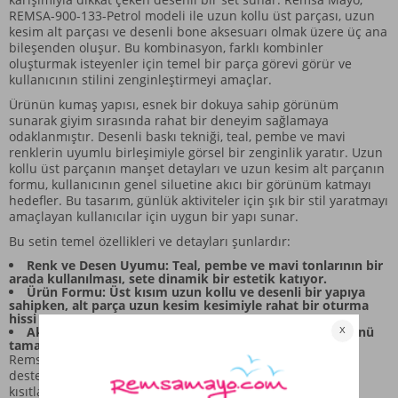
REMSA-900-133-Petrol modeli ile uzun kollu üst parçası, uzun
kesim alt parçası ve desenli bone aksesuarı olmak üzere üç ana
bileşenden oluşur. Bu kombinasyon, farklı kombinler
oluşturmak isteyenler için temel bir parça görevi görür ve
kullanıcının stilini zenginleştirmeyi amaçlar.
Ürünün kumaş yapısı, esnek bir dokuya sahip görünüm
sunarak giyim sırasında rahat bir deneyim sağlamaya
odaklanmıştır. Desenli baskı tekniği, teal, pembe ve mavi
renklerin uyumlu birleşimiyle görsel bir zenginlik yaratır. Uzun
kollu üst parçanın manşet detayları ve uzun kesim alt parçanın
formu, kullanıcının genel siluetine akıcı bir görünüm katmayı
hedefler. Bu tasarım, günlük aktiviteler için şık bir stil yaratmayı
amaçlayan kullanıcılar için uygun bir yapı sunar.
Bu setin temel özellikleri ve detayları şunlardır:
Renk ve Desen Uyumu: Teal, pembe ve mavi tonlarının bir
arada kullanılması, sete dinamik bir estetik katıyor.
Ürün Formu: Üst kısım uzun kollu ve desenli bir yapıya
sahipken, alt parça uzun kesim kesimiyle rahat bir oturma
hissi sunar.
Aksesuar Detayı: Desenli bone, setin görsel bütünlüğünü
tamamlayarak stilin tamamlanmasına yardımcı olur.
Remsa Mayo, bu parçayı oluştururken, parçaların birbirini
desteklemesini ve kullanıcının hareket özgürlüğünü
kısıtlamamasını ön planda tutmuştur. Bu set, hem günlük