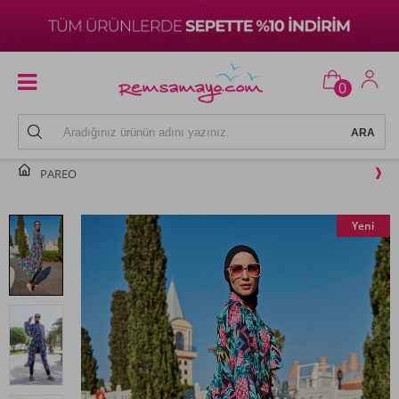
0
PAREO
Yeni