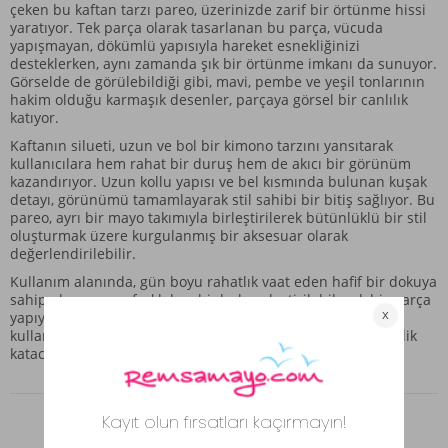
çeken bu kaftan tarzı pareo, üzerinizde zarif bir örtünme hissi
yaratıyor. Tek parça olarak tasarlanan bu parça, vücuda
yapışmayan, dökümlü yapısıyla hareket esnekliğinizi
desteklerken, aynı zamanda şık bir örtünme imkanı da sunuyor.
Görselde de görülebildiği gibi, mavi, pembe ve yeşil tonlarının
hakim olduğu karmaşık desenler, parçaya görsel bir canlılık
katıyor.
Kaftanın silueti, uzun ve bol bir kimono tarzını yansıtarak
kullanıcılara hem rahat bir duruş hem de akıcı bir görünüm
kazandırıyor. Uzun kollu yapısı ve bel kısmında bulunan kuşak
detayı, görünümü tamamlayarak stil sahibi bir bitiş sağlıyor. Bu
pareo, ayrı bir mayo takımıyla birleştirilerek bütünlüklü bir stil
oluşturmak üzere kurgulanmış bir aksesuar olarak
değerlendirilebilir.
Kullanım alanında, gün boyu rahatlık vaat eden hafif bir dokuya
sahip olması, onu farklı kombinlerle eşleştirilebilecek bir parça
yapıyor. Bu parça, tek başına bir kaftan formu olarak
kullanılabileceği gibi, yaz döneminde kombinlerinize derinlik
katacak bir aksesuar görevi de üstleniyor.
Benzer Ürünler