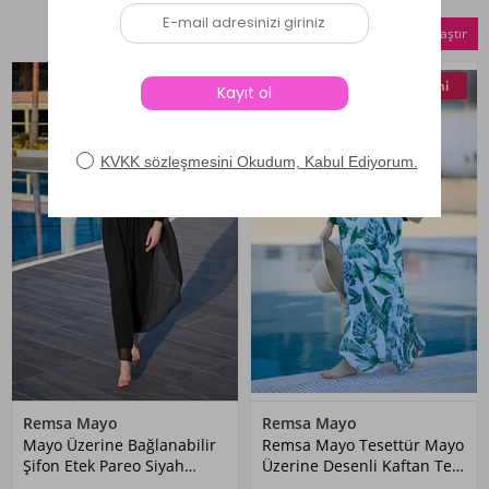
Seçilenleri Karşılaştır
Yeni
Yeni
Remsa Mayo
Remsa Mayo
Mayo Üzerine Bağlanabilir
Remsa Mayo Tesettür Mayo
Şifon Etek Pareo Siyah
Üzerine Desenli Kaftan Tek
Remsa RP003
Pareo Yeşil Yapraklar