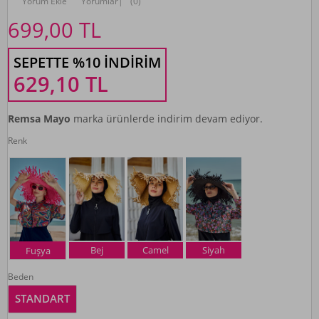
Yorum Ekle
Yorumlar
|
(0)
699,00
TL
SEPETTE %10 İNDIRIM
629,10
TL
Remsa Mayo
marka ürünlerde indirim devam ediyor.
Renk
Bej
Camel
Siyah
Fuşya
Beden
STANDART