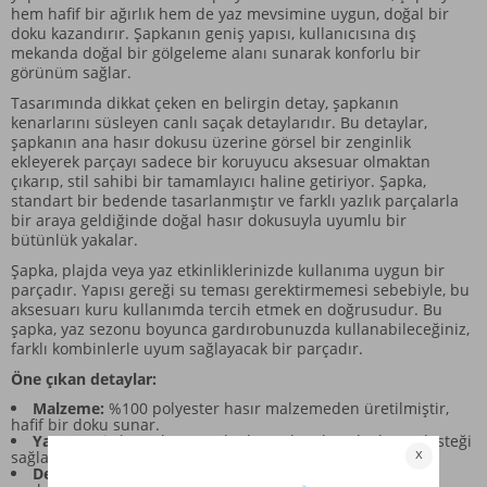
hem hafif bir ağırlık hem de yaz mevsimine uygun, doğal bir
doku kazandırır. Şapkanın geniş yapısı, kullanıcısına dış
mekanda doğal bir gölgeleme alanı sunarak konforlu bir
görünüm sağlar.
Tasarımında dikkat çeken en belirgin detay, şapkanın
kenarlarını süsleyen canlı saçak detaylarıdır. Bu detaylar,
şapkanın ana hasır dokusu üzerine görsel bir zenginlik
ekleyerek parçayı sadece bir koruyucu aksesuar olmaktan
çıkarıp, stil sahibi bir tamamlayıcı haline getiriyor. Şapka,
standart bir bedende tasarlanmıştır ve farklı yazlık parçalarla
bir araya geldiğinde doğal hasır dokusuyla uyumlu bir
bütünlük yakalar.
Şapka, plajda veya yaz etkinliklerinizde kullanıma uygun bir
parçadır. Yapısı gereği su teması gerektirmemesi sebebiyle, bu
aksesuarı kuru kullanımda tercih etmek en doğrusudur. Bu
şapka, yaz sezonu boyunca gardırobunuzda kullanabileceğiniz,
farklı kombinlerle uyum sağlayacak bir parçadır.
Öne çıkan detaylar:
Malzeme:
%100 polyester hasır malzemeden üretilmiştir,
hafif bir doku sunar.
Yapı:
Geniş kenarlı yapısıyla dış mekanda gölgeleme desteği
sağlar.
Dekoratif Detay:
Kenarlarda bulunan saçak detayları,