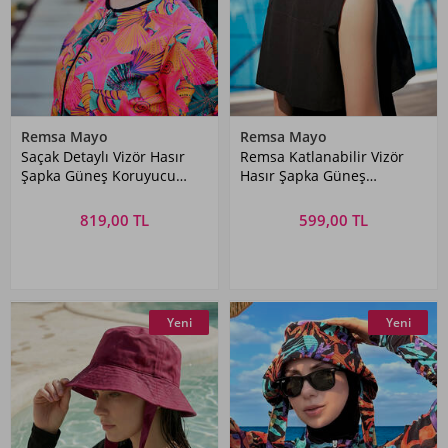
Remsa Mayo
Remsa Mayo
Saçak Detaylı Vizör Hasır
Remsa Katlanabilir Vizör
Şapka Güneş Koruyucu
Hasır Şapka Güneş
Siperlik RŞ-2110 Siyah01
Koruyucu Siperlik RŞ-80
Leopar Biyeli Siyah
819,00 TL
599,00 TL
Yeni
Yeni