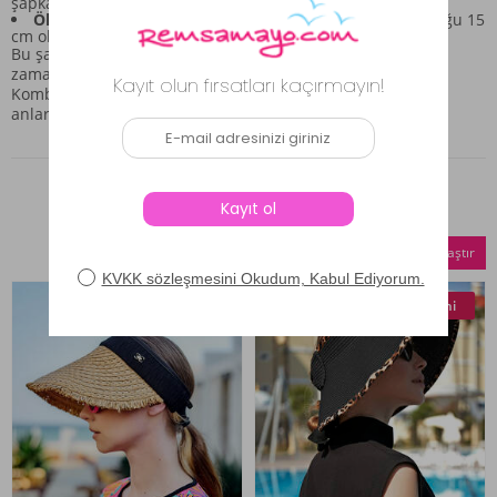
şapkaya görsel bir zenginlik katar.
Ölçüler:
İç çapı 55 cm, dış çapı 17 cm ve siperlik uzunluğu 15
cm olarak belirtilmiştir.
Bu şapka, sadece güneşten korunmakla kalmayıp, aynı
zamanda yaz enerjinizi yansıtan bir aksesuar görevi görür.
Kombinlerinizi tamamlayacak bu parçayı, günün farklı
anlarında kullanabilirsiniz.
Benzer Ürünler
Seçilenleri Karşılaştır
Yeni
Yeni