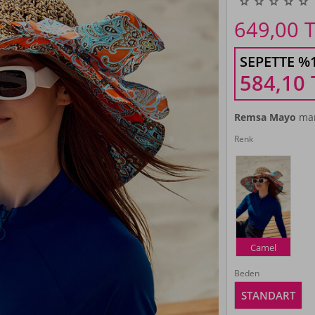
649,00
T
SEPETTE %
584,10
Remsa Mayo
mar
Renk
Camel
Beden
STANDART