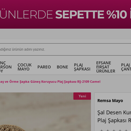
ENÇ
EFSANE
ÇOCUK
PLAJ
PLAJ
ARSON
PAREO
BONE
FIRSAT
MAYO
ŞAPKASI
ÇANT
OY
ÜRÜNLER
aş ve Örme Şapka Güneş Koruyucu Plaj Şapkası RŞ-2109 Camel
Yeni
Remsa Mayo
Şal Desen Ku
Plaj Şapkası 