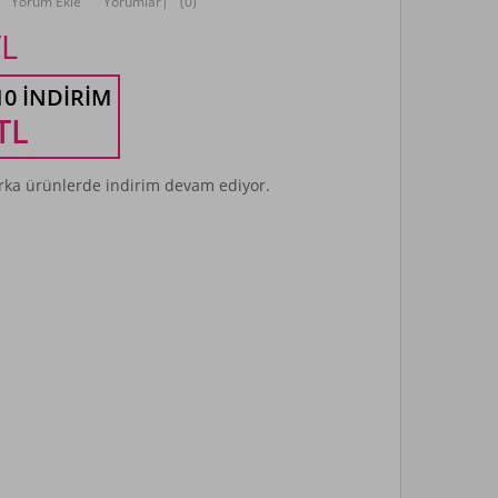
Yorum Ekle
Yorumlar
|
(0)
L
10 İNDIRIM
TL
ka ürünlerde indirim devam ediyor.