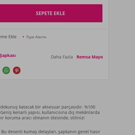
SEPETE EKLE
teme Ekle
Fiyat Alarmı
 Şapkası
Daha Fazla
Remsa Mayo
 dokunuş katacak bir aksesuar parçasıdır. %100
Geniş kenarlı yapısı, kullanıcısına dış mekânlarda
 koruma aracı olmanın ötesinde, stilinizi
r. Bu desenli kumaş detayları, şapkanın genel hasır