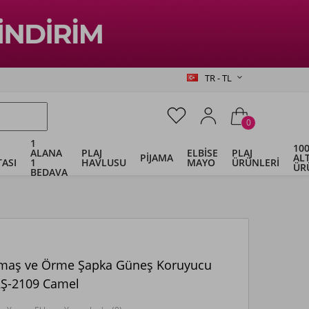
TR - TL
0
1
100
ALANA
PLAJ
ELBİSE
PLAJ
PİJAMA
ALT
ASI
1
HAVLUSU
MAYO
ÜRÜNLERİ
ÜR
BEDAVA
maş ve Örme Şapka Güneş Koruyucu
RŞ-2109 Camel