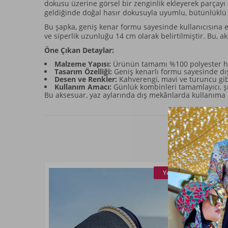
dokusu üzerine görsel bir zenginlik ekleyerek parçayı 
geldiğinde doğal hasır dokusuyla uyumlu, bütünlüklü 
Bu şapka, geniş kenar formu sayesinde kullanıcısına ek
ve siperlik uzunluğu 14 cm olarak belirtilmiştir. Bu,
Öne Çıkan Detaylar:
Malzeme Yapısı:
Ürünün tamamı %100 polyester ha
Tasarım Özelliği:
Geniş kenarlı formu sayesinde dı
Desen ve Renkler:
Kahverengi, mavi ve turuncu gibi 
Kullanım Amacı:
Günlük kombinleri tamamlayıcı, şı
Bu aksesuar, yaz aylarında dış mekânlarda kullanıma 
Yeni