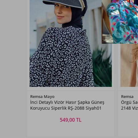
Renk Seçiniz
Remsa Mayo
Remsa
İnci Detaylı Vizör Hasır Şapka Güneş
Örgü Saç
Siyah01
Koruyucu Siperlik RŞ-2088 Siyah01
2148 Vi
549,00 TL
Beden Seçiniz
STANDART