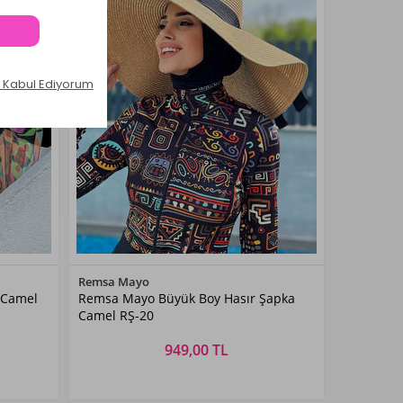
Renk Seçiniz
Remsa Mayo
 Camel
Remsa Mayo Büyük Boy Hasır Şapka
Kahverengi
Camel RŞ-20
949,00 TL
Beden Seçiniz
STANDART