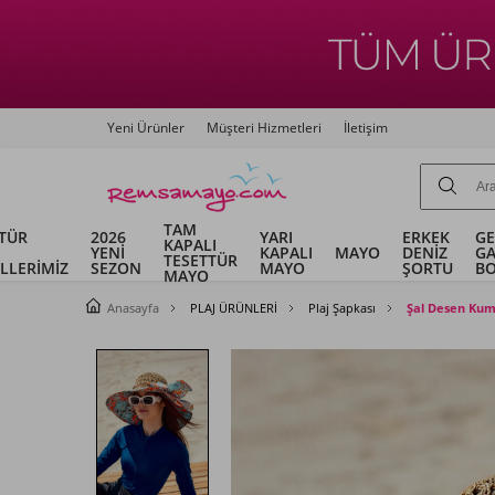
Yeni Ürünler
Müşteri Hizmetleri
İletişim
TAM
TÜR
2026
YARI
ERKEK
G
KAPALI
YENİ
KAPALI
MAYO
DENİZ
G
TESETTÜR
LLERİMİZ
SEZON
MAYO
ŞORTU
B
MAYO
Anasayfa
PLAJ ÜRÜNLERİ
Plaj Şapkası
Şal Desen Kum