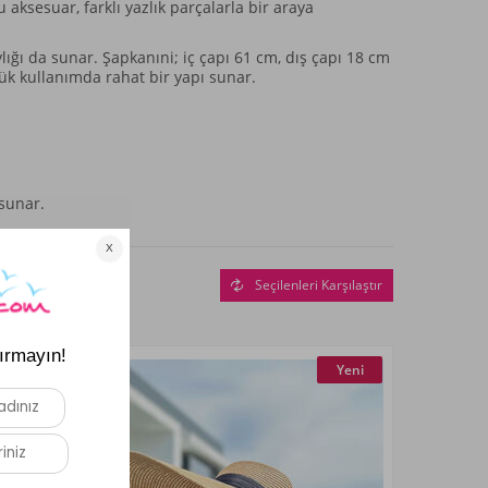
aksesuar, farklı yazlık parçalarla bir araya
lığı da sunar. Şapkanıni; iç çapı 61 cm, dış çapı 18 cm
lük kullanımda rahat bir yapı sunar.
sunar.
Seçilenleri Karşılaştır
Yeni
Yeni