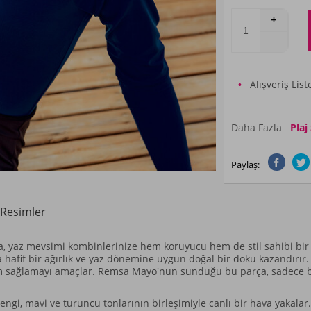
Alışveriş Lis
Daha Fazla
Plaj
Paylaş:
Resimler
a, yaz mevsimi kombinlerinize hem koruyucu hem de stil sahibi bir
hafif bir ağırlık ve yaz dönemine uygun doğal bir doku kazandırır. 
üm sağlamayı amaçlar. Remsa Mayo'nun sunduğu bu parça, sadece bir
engi, mavi ve turuncu tonlarının birleşimiyle canlı bir hava yakala