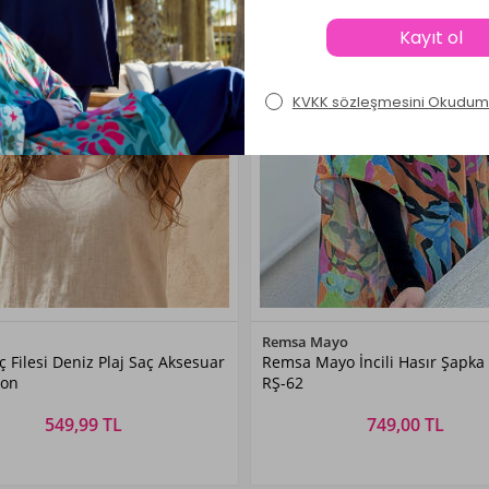
Renk Seçiniz
Renk Seçiniz
Remsa Mayo
 Filesi Deniz Plaj Saç Aksesuar
Remsa Mayo İncili Hasır Şapka
VİZON
Camel
zon
RŞ-62
549,99 TL
749,00 TL
Beden Seçiniz
Beden Seçiniz
STANDART
STANDART