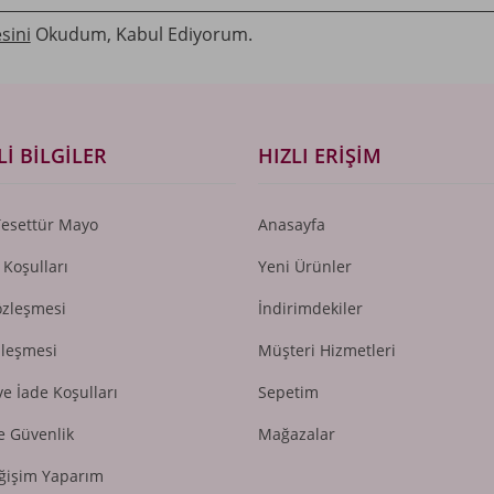
sini
Okudum, Kabul Ediyorum.
I BILGILER
HIZLI ERIŞIM
Tesettür Mayo
Anasayfa
 Koşulları
Yeni Ürünler
özleşmesi
İndirimdekiler
zleşmesi
Müşteri Hizmetleri
ve İade Koşulları
Sepetim
ve Güvenlik
Mağazalar
ğişim Yaparım