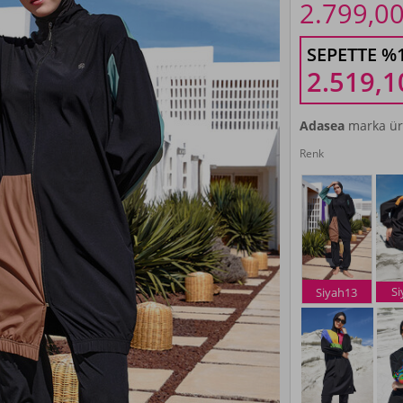
2.799,0
SEPETTE %
2.519,1
Adasea
marka ür
Renk
S
Siyah13