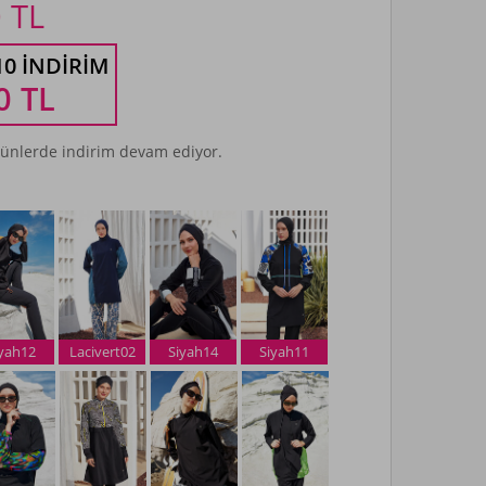
0
TL
10 İNDIRIM
0
TL
ünlerde indirim devam ediyor.
iyah12
Lacivert02
Siyah14
Siyah11