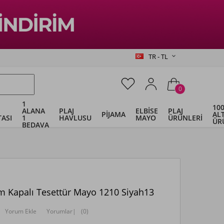
TR - TL
0
1
100
ALANA
PLAJ
ELBİSE
PLAJ
PİJAMA
ALT
ASI
1
HAVLUSU
MAYO
ÜRÜNLERİ
ÜR
BEDAVA
m Kapalı Tesettür Mayo 1210 Siyah13
Yorum Ekle
Yorumlar
|
(0)