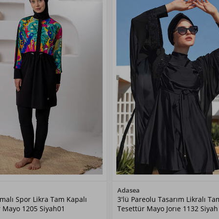
Renk Seçiniz
Renk Seçiniz
Adasea
malı Spor Likra Tam Kapalı
3'lü Pareolu Tasarım Likralı Ta
Siyah01
Siyah04
r Mayo 1205 Siyah01
Tesettür Mayo Jorıe 1132 Siyah