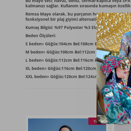
Bu mayo seti; havuz, deniz, termal-kaplıca veya SPA 
kalmanızı sağlar. Kullanım sırasında kumaşın özelli
Remsa Mayo olarak, bu parçanın her detayında kalitey
fonksiyonel bir plaj giyimi alternatifi sunuyoruz. Bu s
Kumaş Bilgisi: %97 Polyester %3 Elastan
Beden Ölçüleri:
S beden= Göğüs:104cm Bel:108cm Basen:110cm ÜstBo
M beden= Göğüs:108cm Bel:112cm Basen:114cm ÜstB
L beden= Göğüs:112cm Bel:116cm Basen:118cm ÜstBo
XL beden= Göğüs:116cm Bel:120cm Basen:122cm ÜstB
XXL beden= Göğüs:120cm Bel:124cm Basen:126cm Üs
Yeni