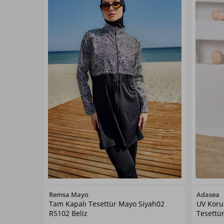
Renk Seçiniz
Remsa Mayo
Adasea
Tam Kapalı Tesettür Mayo Siyah02
UV Koru
Siyah02
R5102 Beliz
Tesettü