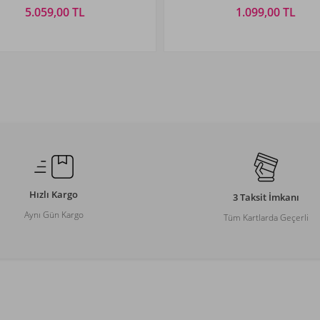
5.059,00 TL
1.099,00 TL
Beden Seçiniz
Beden Seçiniz
M
L
XL
XXL
S
M
L
XL
Hızlı Kargo
3 Taksit İmkanı
Aynı Gün Kargo
Tüm Kartlarda Geçerli