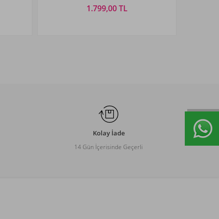
1.799,00 TL
Beden Seçiniz
XXL
38
40
42
44
46
48
50
Kolay İade
14 Gün İçerisinde Geçerli