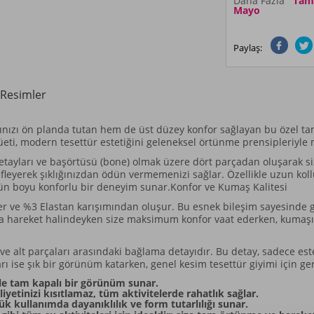
Daha Fazla
Tam K
Mayo
Paylaş:
Resimler
ğınızı ön planda tutan hem de üst düzey konfor sağlayan bu özel ta
lüeti, modern tesettür estetiğini geleneksel örtünme prensipleriyl
er detayları ve başörtüsü (bone) olmak üzere dört parçadan oluşara
eyerek şıklığınızdan ödün vermemenizi sağlar. Özellikle uzun kollu
n boyu konforlu bir deneyim sunar.Konfor ve Kumaş Kalitesi
er ve %3 Elastan karışımından oluşur. Bu esnek bileşim sayesinde 
veya hareket halindeyken size maksimum konfor vaat ederken, kumaş
üst ve alt parçaları arasındaki bağlama detayıdır. Bu detay, sadece 
arı ise şık bir görünüm katarken, genel kesim tesettür giyimi için ge
le tam kapalı bir görünüm sunar.
yetinizi kısıtlamaz, tüm aktivitelerde rahatlık sağlar.
k kullanımda dayanıklılık ve form tutarlılığı sunar.