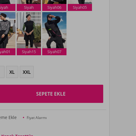
Siyah
Siyah
Siyah06
Siyah05
iyah01
Siyah15
Siyah07
XL
XXL
SEPETE EKLE
teme Ekle
Fiyat Alarmı