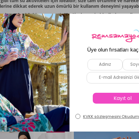
gibi tüm su aktiviteleri için idealdir; size tam örtünme ve hare
klerine dikkat ederek uzun ömürlü bir kullanım deneyimi yaşayabil
i ve rahatlığı bir araya getirdik. Siyah rengin klasik duruşu ile
et, stil sahibi ve rahat olmayı sevenler için idealdir.
y:93cm AltBoy:97cm civarıdır.
oy:94cm AltBoy:98cm civarıdır.
y:95cm AltBoy:99cm civarıdır.
oy:96cm AltBoy:100cm civarıdır.
tBoy:97cm AltBoy:101cm civarıdır.
Benzer Ürünler
Yeni