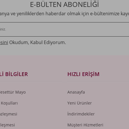
E-BÜLTEN ABONELİĞİ
ya ve yeniliklerden haberdar olmak için e-bültenimize kayı
sini
Okudum, Kabul Ediyorum.
I BILGILER
HIZLI ERIŞIM
Tesettür Mayo
Anasayfa
 Koşulları
Yeni Ürünler
özleşmesi
İndirimdekiler
zleşmesi
Müşteri Hizmetleri