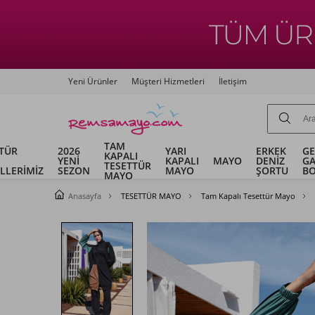
Yeni Ürünler
Müşteri Hizmetleri
İletişim
TAM
TÜR
2026
YARI
ERKEK
G
KAPALI
YENİ
KAPALI
MAYO
DENİZ
G
TESETTÜR
LLERİMİZ
SEZON
MAYO
ŞORTU
B
MAYO
Anasayfa
TESETTÜR MAYO
Tam Kapalı Tesettür Mayo