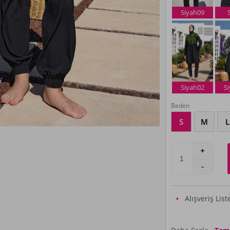
Siyah09
Siyah02
S
Beden
S
M
L
Alışveriş Lis