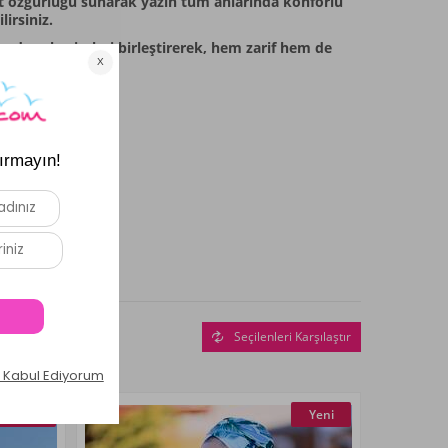
ket özgürlüğü sunarak yazın tüm anlarında konforlu
irsiniz.
 modern kesimleri birleştirerek, hem zarif hem de
Seçilenleri Karşılaştır
Yeni
Yeni