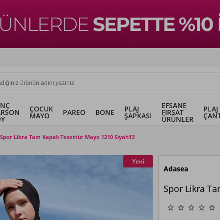
ENÇ
EFSANE
ÇOCUK
PLAJ
PLAJ
ARSON
PAREO
BONE
FIRSAT
MAYO
ŞAPKASI
ÇANT
OY
ÜRÜNLER
Spor Likra Tam Kapalı Tesettür Mayo 1210 Siyah13
Yeni
Adasea
Spor Likra Ta