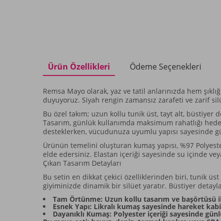
Ürün Özellikleri
Ödeme Seçenekleri
Remsa Mayo olarak, yaz ve tatil anlarınızda hem şıklı
duyuyoruz. Siyah rengin zamansız zarafeti ve zarif si
Bu özel takım; uzun kollu tunik üst, tayt alt, büstiy
Tasarım, günlük kullanımda maksimum rahatlığı hedefl
desteklerken, vücudunuza uyumlu yapısı sayesinde gü
Ürünün temelini oluşturan kumaş yapısı, %97 Polyest
elde edersiniz. Elastan içeriği sayesinde su içinde 
Çıkan Tasarım Detayları
Bu setin en dikkat çekici özelliklerinden biri, tunik 
giyiminizde dinamik bir silüet yaratır. Büstiyer detayl
Tam Örtünme: Uzun kollu tasarım ve başörtüsü i
Esnek Yapı: Likralı kumaş sayesinde hareket kabili
Dayanıklı Kumaş: Polyester içeriği sayesinde günlü