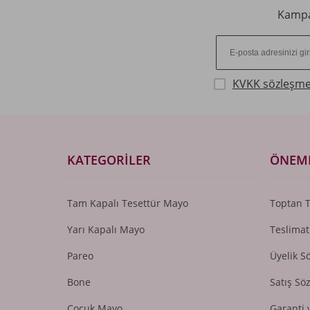
Kampan
KVKK sözleşme
KATEGORILER
ÖNEML
Tam Kapalı Tesettür Mayo
Toptan 
Yarı Kapalı Mayo
Teslimat
Pareo
Üyelik S
Bone
Satış Sö
Çocuk Mayo
Garanti 