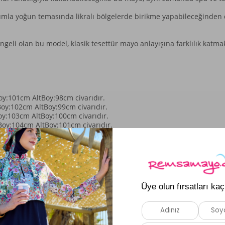
 Kumla yoğun temasında likralı bölgelerde birikme yapabileceğinden 
geli olan bu model, klasik tesettür mayo anlayışına farklılık katmak
:101cm AltBoy:98cm civarıdır.
y:102cm AltBoy:99cm civarıdır.
:103cm AltBoy:100cm civarıdır.
y:104cm AltBoy:101cm civarıdır.
oy:105cm AltBoy:102cm civarıdır.
Benzer Ürünler
Yeni