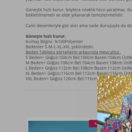
Güneşte hızlı kurur, böylece ıslaklık hissi yaratmaz.
bekletilmemeli ve elde yıkanarak temizlenmelidir.
Canlı desenleriyle göz alıcı ama sade duruşuyla da den
Güneşte hızlı kurur.
Kumaş Bilgisi: %100Polyester
Bedenler S-M-L-XL-XXL şeklindedir.
Beden Tablosu görsellerin arkasında mevcuttur.
S Beden= Göğüs:104cm Bel:100cm Basen:104cm ÜstBoy
M Beden= Göğüs:108cm Bel:104cm Basen:108cm ÜstBo
L Beden= Göğüs:112cm Bel:108cm Basen:112cm ÜstBoy
XL Beden= Göğüs:116cm Bel:112cm Basen:116cm ÜstBo
XXL Beden= Göğüs:120cm Bel:116cm Basen:120cm ÜstB
Yeni