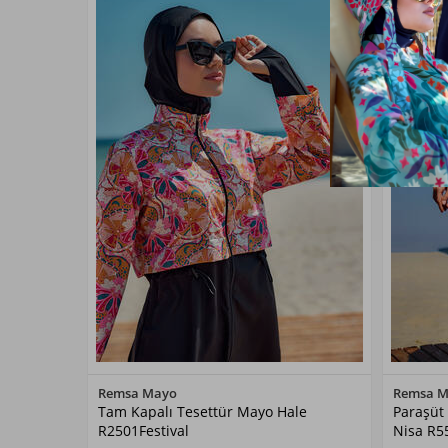
Renk Seçiniz
Remsa Mayo
Remsa 
Tam Kapalı Tesettür Mayo Hale
Paraşüt
Hale01
R2501Festival
Nisa R5