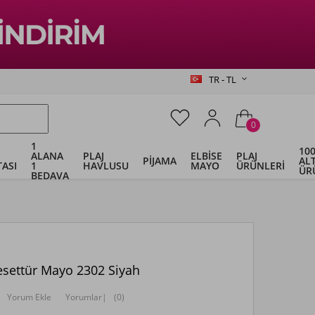
TR - TL
0
1
100
ALANA
PLAJ
ELBİSE
PLAJ
PİJAMA
ALT
ASI
1
HAVLUSU
MAYO
ÜRÜNLERİ
ÜR
BEDAVA
esettür Mayo 2302 Siyah
Yorum Ekle
Yorumlar
|
(0)