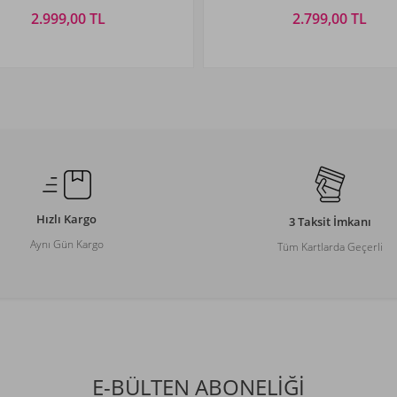
2.999,00 TL
2.799,00 TL
Beden Seçiniz
Beden Seçiniz
L
XL
XXL
3XL
S
M
L
XL
Hızlı Kargo
3 Taksit İmkanı
Aynı Gün Kargo
Tüm Kartlarda Geçerli
E-BÜLTEN ABONELİĞİ