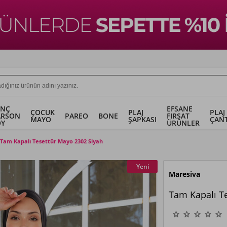
ENÇ
EFSANE
ÇOCUK
PLAJ
PLAJ
ARSON
PAREO
BONE
FIRSAT
MAYO
ŞAPKASI
ÇANT
OY
ÜRÜNLER
Tam Kapalı Tesettür Mayo 2302 Siyah
Yeni
Maresiva
Tam Kapalı T