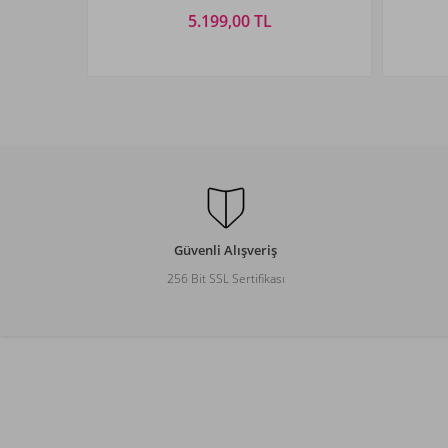
5.199,00 TL
Beden Seçiniz
S
M
L
XL
XXL
M
Güvenli Alışveriş
256 Bit SSL Sertifikası