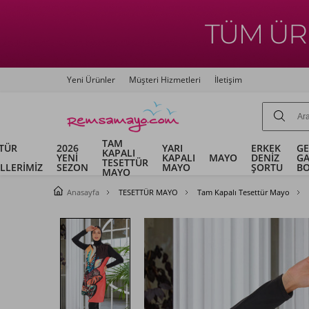
Yeni Ürünler
Müşteri Hizmetleri
İletişim
TAM
TÜR
2026
YARI
ERKEK
G
KAPALI
YENİ
KAPALI
MAYO
DENİZ
G
TESETTÜR
LLERİMİZ
SEZON
MAYO
ŞORTU
B
MAYO
Anasayfa
TESETTÜR MAYO
Tam Kapalı Tesettür Mayo