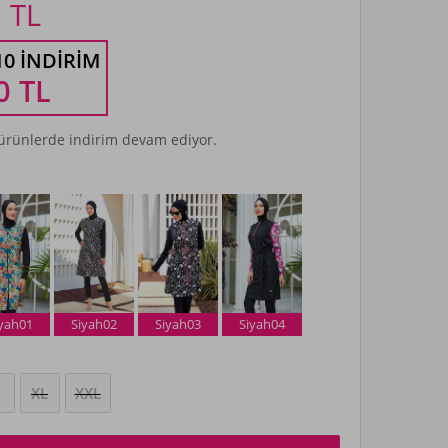
0
TL
10 İNDIRIM
0
TL
rünlerde indirim devam ediyor.
iyah01
Siyah02
Siyah03
Siyah04
XL
XXL