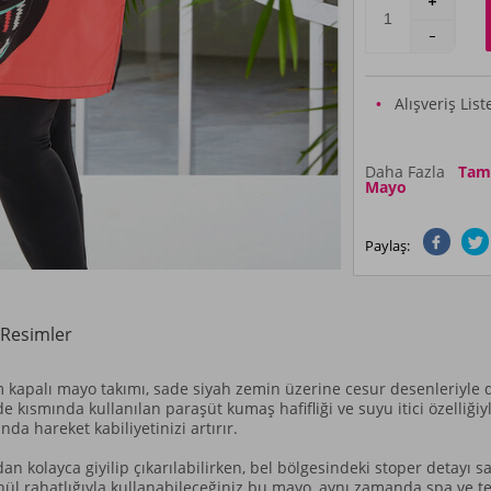
Alışveriş Lis
Daha Fazla
Tam K
Mayo
Paylaş:
Resimler
am kapalı mayo takımı, sade siyah zemin üzerine cesur desenleriyle 
kısmında kullanılan paraşüt kumaş hafifliği ve suyu itici özelliğiyle
a hareket kabiliyetinizi artırır.
n kolayca giyilip çıkarılabilirken, bel bölgesindeki stoper detayı 
nül rahatlığıyla kullanabileceğiniz bu mayo, aynı zamanda spa ve t