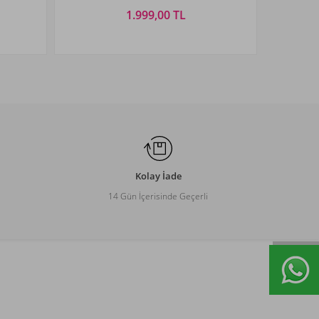
1.999,00 TL
Beden Seçiniz
XXL
S
M
L
XL
XXL
Kolay İade
14 Gün İçerisinde Geçerli