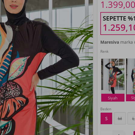
1.399,0
SEPETTE %
1.259,1
Maresiva
marka ü
Renk
S
Siyah
Beden
S
M
L