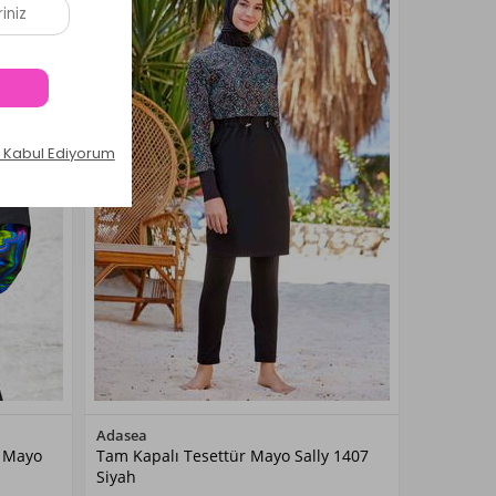
Renk Seçiniz
Adasea
r Mayo
Tam Kapalı Tesettür Mayo Sally 1407
Siyah
Siyah