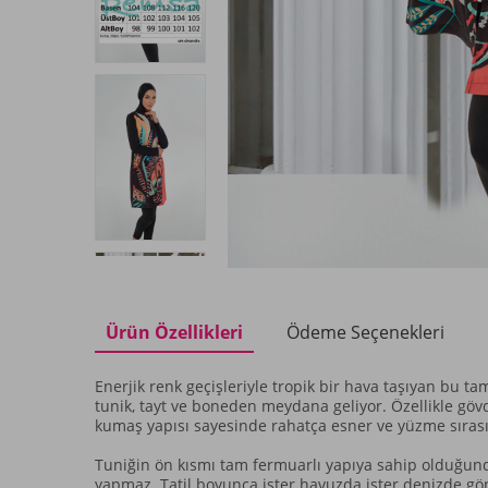
Ürün Özellikleri
Ödeme Seçenekleri
Enerjik renk geçişleriyle tropik bir hava taşıyan bu t
tunik, tayt ve boneden meydana geliyor. Özellikle gövde 
kumaş yapısı sayesinde rahatça esner ve yüzme sırasınd
Tuniğin ön kısmı tam fermuarlı yapıya sahip olduğunda
yapmaz. Tatil boyunca ister havuzda ister denizde gö