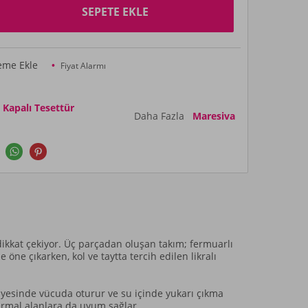
SEPETE EKLE
teme Ekle
Fiyat Alarmı
apalı Tesettür
Daha Fazla
Maresiva
dikkat çekiyor. Üç parçadan oluşan takım; fermuarlı
 öne çıkarken, kol ve taytta tercih edilen likralı
sayesinde vücuda oturur ve su içinde yukarı çıkma
ermal alanlara da uyum sağlar.