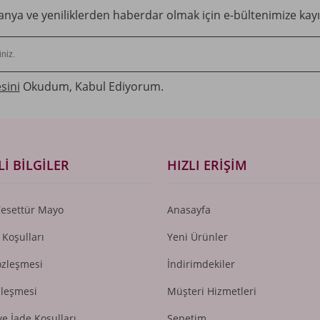
ya ve yeniliklerden haberdar olmak için e-bültenimize kayı
sini
Okudum, Kabul Ediyorum.
I BILGILER
HIZLI ERIŞIM
Tesettür Mayo
Anasayfa
 Koşulları
Yeni Ürünler
özleşmesi
İndirimdekiler
zleşmesi
Müşteri Hizmetleri
ve İade Koşulları
Sepetim